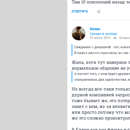
Там 10 поколений назад ч
ОТВЕТИТЬ
Хелен
Зануда и вообще
07 июля 2015
Shама
Свидание с девушкой - это, конеч
В книге она его простила, но так 
Жаль, хотя тут наверное т
нормальное общение не ус
А насчет того, с кем будет друж
отверженных, два одиночества, 
Не всегда все-таки тольк
дурной компанией запрост
тоже бывает же, это лот
знает с кем, из-за нехва
или просто потому что моз
же это сложно проконтроли
В Елене как раз фишка в т