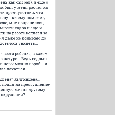
ень как сыграл), и еще о
шой был у меня расчет на
ыли предчувствия, что
 девушки ему поможет,
лоско, мне понравилось,
ьности кадра и еще и
ли на работе коллеги за
то я даже не понимаю до
хотелось увидеть...
твоего ребенка, в каком
о натуре... Ведь ведомые
и невозможно порой... и
ще начаться...
лена" Звягинцева...
, пойдя на преступление-
оценную жизнь другому
о окружения?..