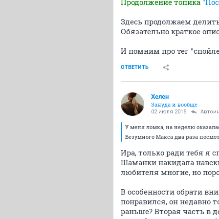
Продолжение топика
"По
Здесь продолжаем делит
Обязательно краткое опи
И помним про тег "спойле
ОТВЕТИТЬ
Хелен
Зануда и вообще
02 июля 2015
Автои
У меня ломка, на неделю оказалас
Безумного Макса два раза посмот
Ира, только ради тебя я 
Шаманки накидала навски
любителя многие, но пор
В особенности обрати вн
понравился, он недавно 
раньше? Вторая часть в д