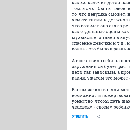
как же калечит детей нас
том, а смог бы ты такое п
то, что девушка сможет, 
чем-то таким и должно з
что возьмет она его за ру
как отдельные сцены как
музыкой: его танец в клу
спасение девочки и т.д., 
конца - это было в реаль
А еще ловила себя на пос
окружении он будет расти
дети так зависимы, а про
каким ужасом это может о
В этом же ключе для мен
возможно ли пожертвоват
убийство, чтобы дать ша
человеку - своему ребенку
ОТВЕТИТЬ