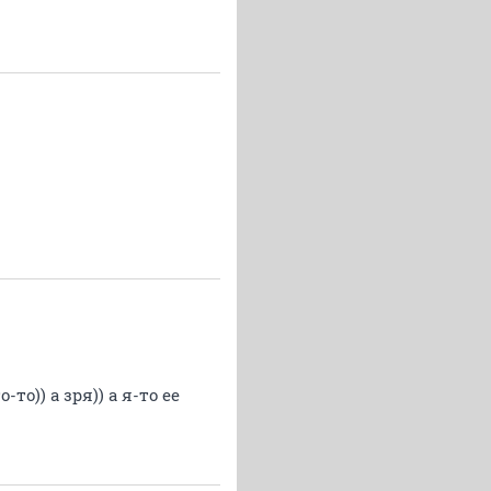
то)) а зря)) а я-то ее