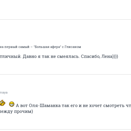
на первый самый – "Большая афера" с Глисаном
ичный. Давно я так не смеялась. Спасибо, Лена))))
tnaya
А вот Оля-Шаманка так его и не хочет смотреть что-
между прочим)