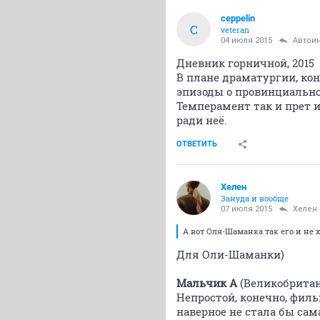
ceppelin
C
veteran
04 июля 2015
Автои
Дневник горничной, 2015
В плане драматургии, ко
эпизоды о провинциальной
Темперамент так и прет и
ради неё.
ОТВЕТИТЬ
Хелен
Зануда и вообще
07 июля 2015
Хелен
А вот Оля-Шаманка так его и не х
Для Оли-Шаманки)
Мальчик А
(Великобритан
Непростой, конечно, филь
наверное не стала бы сам