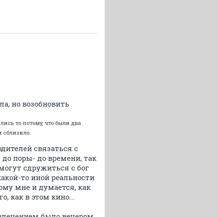
ла, но возобновить
лись то потому, что были два
и сблизило.
одителей связаться с
 до поры- до времени, так
могут сдружиться с бог
какой-то иной реальности
тому мне и думается, как
, как в этом кино...
развлечением было вечером