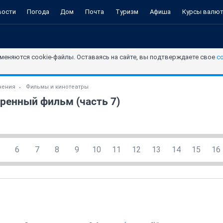
вости
Погода
Дом
Почта
Туризм
Афиша
Курсы валю
меняются cookie-файлы. Оставаясь на сайте, вы подтверждаете свое
с
чения
Фильмы и кинотеатры
ренный фильм (часть 7)
6
7
8
9
10
11
12
13
14
15
16