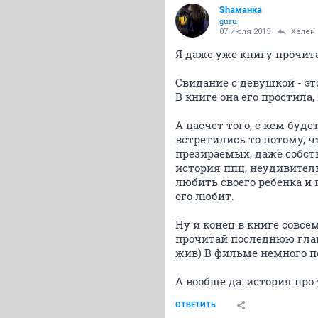
Shаманка
guru
07 июля 2015
Хелен
Я даже уже книгу прочит
Свидание с девушкой - это
В книге она его простила,
А насчет того, с кем буд
встретились то потому, 
презираемых, даже собств
история ппц, неудивитель
любить своего ребенка и 
его любит.
Ну и конец в книге совсе
прочитай последнюю главу
жив) В фильме немного п
А вообще да: история про 
ОТВЕТИТЬ