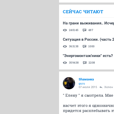
СЕЙЧАС ЧИТАЮТ
На грани выживания.. Исче
240145
487
Ситуация в России. (часть 
363138
1000
"Энергомонтаж'ники" есть?
359438
2208
Shаманка
guru
07 июля 2015
Хелен
" Елену " я смотрела. Мне
насчет этого я однозначн
придется расхлебывать эт