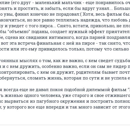
илие (его друг - маленький мальчик - еще понравилось оч
онять и простить, и забыть, если бы вдруг узнал... Боль
но увы, финал конечно не порадовал:( Хотя, весь фильм б
акончиться, но все равно теплилась надежда, что любовь
ку и уведет с того пирса... Снято, кстати, прикольно, не п
 бы "объемно" поданы, создает нужный эффект приятател
бе, сцена их свидания интимного, когда парней поздравля
и вот эта встреча финальная с ней на пирсе - так снято, ч
ности или это ему привиделось только, потому что сильно 
тоянных мыслях о том, как же важно, с кем сведет судьба 
 и с кем дружить, особенно важно, если он сам не лидер п
контролировать, с кем он дружит, родителям бывает почт
бернуться, сломать жизнь, которая по сути и не успела е
я всегда еще не давал покоя подобной дилеммой фильм "Е
ь жизнью одного человека, уже старого и свое отжившего
нс вырваться из пагубного окружения и построить полн
, у которого все еще впереди и так много зависит от этог