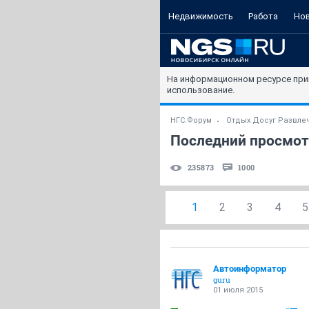
Недвижимость
Работа
Но
На информационном ресурсе при
использование.
НГС.Форум
Отдых Досуг Развле
Последний просмот
235873
1000
1
2
3
4
5
Автоинформатор
guru
01 июля 2015