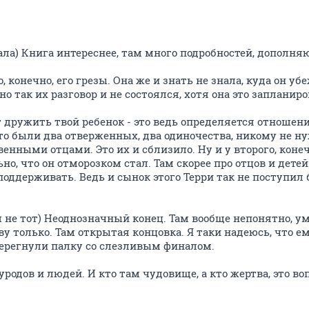
ала) Книга интереснее, там много подробностей, дополн
, конечно, его грезы. Она же и знать не знала, куда он уб
 но так их разговор и не состоялся, хотя она это запланиро
ет дружить твой ребенок - это ведь определяется отношен
что были два отверженных, два одиночества, никому не н
енными отцами. Это их и сблизило. Ну и у второго, коне
но, что он отморозком стал. Там скорее про отцов и дете
поддерживать. Ведь и сынок этого Терри так не поступил б
м не тот) Неоднозначный конец. Там вообще непонятно, ум
 только. Там открытая концовка. Я таки надеюсь, что ем
ерегнули палку со слезливым финалом.
уродов и людей. И кто там чудовище, а кто жертва, это во