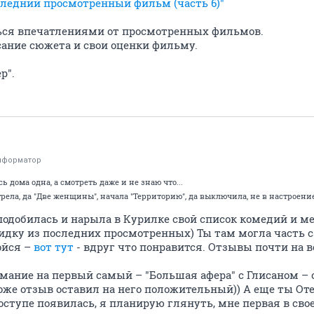
следний просмотренный фильм (часть 6)"
ься впечатлениями от просмотренных фильмов.
сание сюжета и свои оценки фильму.
р".
нформатор
ь дома одна, а смотреть даже и не знаю что...
рела, да "Две женщины", начала "Территорию", да выключила, не в настроен
сподобилась и нарыла в Курилке свой список комедий и м
дку из последних просмотренных) Ты там могла часть са
ойся –
вот тут
- вдруг что понравится. Отзывы почти на вс
имание на первый самый – "Большая афера" с Глисаном –
тоже отзыв оставил на него положительный)) А еще ты От
оступе появилась, я планирую глянуть, мне первая в сво