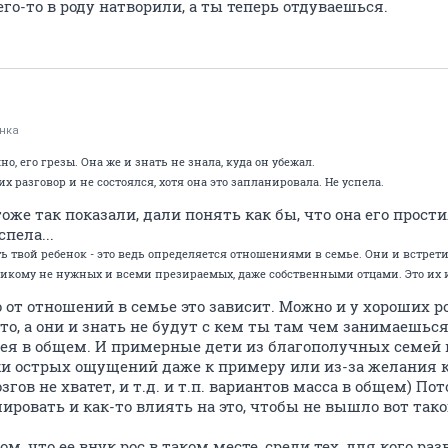
его-то в роду натворили, а ты теперь отдуваешься.
нка
но, его грезы. Она же и знать не знала, куда он убежал.
их разговор и не состоялся, хотя она это запланировала. Не успела.
оже так показали, дали понять как бы, что она его прости
пела...
ить твой ребенок - это ведь определяется отношениями в семье. Они и встрети
никому не нужных и всеми презираемых, даже собственными отцами. Это их 
о от отношений в семье это зависит. Можно и у хороших р
о, а они и знать не будут с кем ты там чем занимаешься
ерея в общем. И примерные дети из благополучных семей 
тки острых ощущений даже к примеру или из-за желания 
гов не хватет, и т.д. и т.п. вариантов масса в общем) По
ровать и как-то влиять на это, чтобы не вышло вот такого
ом, что ее внук рос в таком месте, среди тех, для кого 