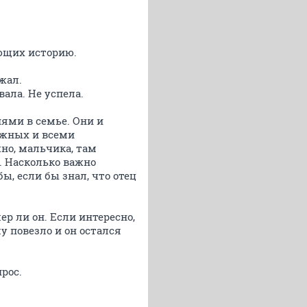
яющих историю.
ежал.
вала. Не успела.
иями в семье. Они и
ужных и всеми
чно, мальчика, там
й. Насколько важно
ы, если бы знал, что отец
ер ли он. Если интересно,
у повезло и он остался
прос.