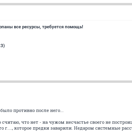
рпаны все ресурсы, требуется помощь!
23)
 было противно после него...
о считаю, что нет - на чужом несчастье своего не постро
о г...., которое предки заварили. Недаром системные рас