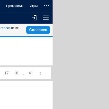
т
Промокоды
Игры
огласие
на их
Согласен
17
18
...
41