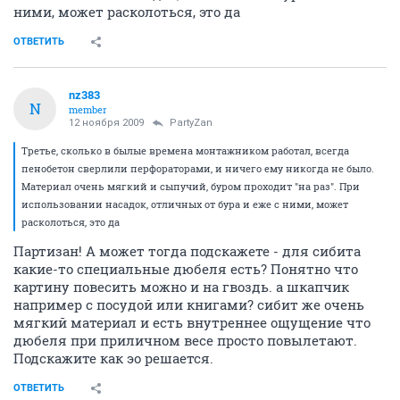
ними, может расколоться, это да
ОТВЕТИТЬ
nz383
N
member
12 ноября 2009
PartyZan
Третье, сколько в былые времена монтажником работал, всегда
пенобетон сверлили перфораторами, и ничего ему никогда не было.
Материал очень мягкий и сыпучий, буром проходит "на раз". При
использовании насадок, отличных от бура и еже с ними, может
расколоться, это да
Партизан! А может тогда подскажете - для сибита
какие-то специальные дюбеля есть? Понятно что
картину повесить можно и на гвоздь. а шкапчик
например с посудой или книгами? сибит же очень
мягкий материал и есть внутреннее ощущение что
дюбеля при приличном весе просто повылетают.
Подскажите как эо решается.
ОТВЕТИТЬ