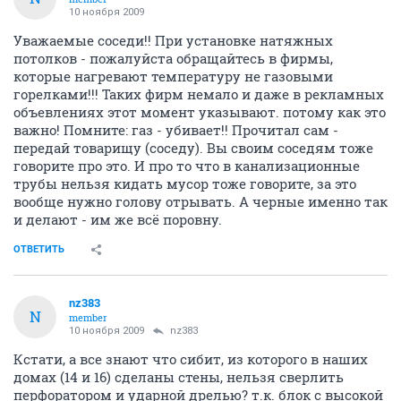
10 ноября 2009
Уважаемые соседи!! При установке натяжных
потолков - пожалуйста обращайтесь в фирмы,
которые нагревают температуру не газовыми
горелками!!! Таких фирм немало и даже в рекламных
объевлениях этот момент указывают. потому как это
важно! Помните: газ - убивает!! Прочитал сам -
передай товарищу (соседу). Вы своим соседям тоже
говорите про это. И про то что в канализационные
трубы нельзя кидать мусор тоже говорите, за это
вообще нужно голову отрывать. А черные именно так
и делают - им же всё поровну.
ОТВЕТИТЬ
nz383
N
member
10 ноября 2009
nz383
Кстати, а все знают что сибит, из которого в наших
домах (14 и 16) сделаны стены, нельзя сверлить
перфоратором и ударной дрелью? т.к. блок с высокой