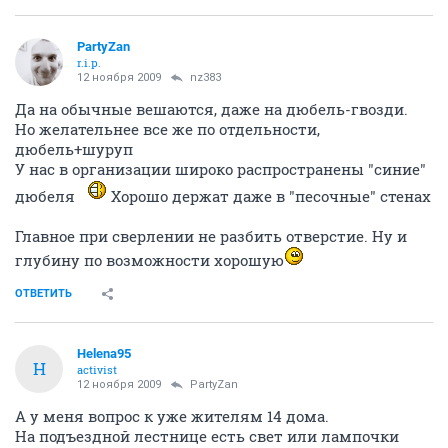
PartyZan
r.i.p.
12 ноября 2009
nz383
Да на обычные вешаются, даже на дюбель-гвозди.
Но желательнее все же по отдельности,
дюбель+шуруп
У нас в организации широко распространены "синие"
дюбеля
Хорошо держат даже в "песочные" стенах
Главное при сверлении не разбить отверстие. Ну и
глубину по возможности хорошую
ОТВЕТИТЬ
Helena95
H
activist
12 ноября 2009
PartyZan
А у меня вопрос к уже жителям 14 дома.
На подъездной лестнице есть свет или лампочки