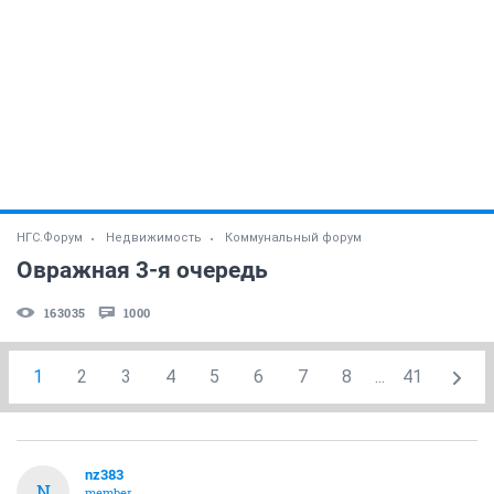
НГС.Форум
Недвижимость
Коммунальный форум
Овражная 3-я очередь
163035
1000
1
2
3
4
5
6
7
8
...
41
nz383
N
member