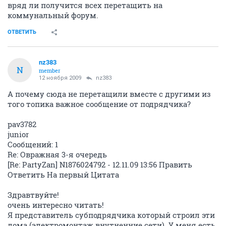
вряд ли получится всех перетащить на
коммунальный форум.
ОТВЕТИТЬ
nz383
N
member
12 ноября 2009
nz383
А почему сюда не перетащили вместе с другими из
того топика важное сообщение от подрядчика?
pav3782
junior
Сообщений: 1
Re: Овражная 3-я очередь
[Re: PartyZan] N1876024792 - 12.11.09 13:56 Править
Ответить На первый Цитата
Здравтвуйте!
очень интересно читать!
Я представитель субподрядчика который строил эти
дома (электромонтаж внутненние сети). У меня есть