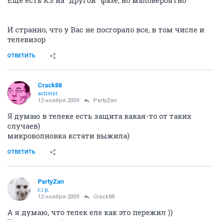
И странно, что у Вас не посгорало все, в том числе и
телевизор
ОТВЕТИТЬ
Crack88
activist
12 ноября 2009
PartyZan
Я думаю в телеке есть защита какая-то от таких
случаев)
микроволновка кстати выжила)
ОТВЕТИТЬ
PartyZan
r.i.p.
12 ноября 2009
Crack88
А я думаю, что телек еле как это пережил ))