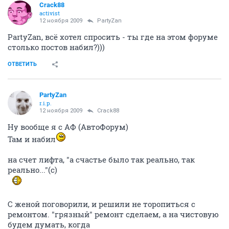
Crack88
activist
12 ноября 2009
PartyZan
PartyZan, всё хотел спросить - ты где на этом форуме
столько постов набил?)))
ОТВЕТИТЬ
PartyZan
r.i.p.
12 ноября 2009
Crack88
Ну вообще я с АФ (АвтоФорум)
Там и набил
на счет лифта, "а счастье было так реально, так
реально..."(с)
С женой поговорили, и решили не торопиться с
ремонтом. "грязный" ремонт сделаем, а на чистовую
будем думать, когда