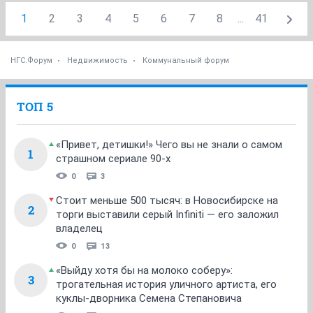
1
2
3
4
5
6
7
8
...
41
НГС.Форум
Недвижимость
Коммунальный форум
ТОП 5
«Привет, детишки!» Чего вы не знали о самом
1
страшном сериале 90-х
0
3
Стоит меньше 500 тысяч: в Новосибирске на
2
торги выставили серый Infiniti — его заложил
владелец
0
13
«Выйду хотя бы на молоко соберу»:
3
трогательная история уличного артиста, его
куклы-дворника Семена Степановича