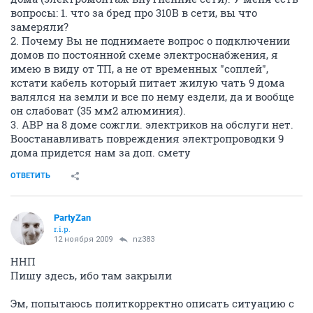
вопросы: 1. что за бред про 310В в сети, вы что
замеряли?
2. Почему Вы не поднимаете вопрос о подключении
домов по постоянной схеме электроснабжения, я
имею в виду от ТП, а не от временных "соплей",
кстати кабель который питает жилую чать 9 дома
валялся на земли и все по нему ездели, да и вообще
он слабоват (35 мм2 алюминия).
3. АВР на 8 доме сожгли. электриков на обслуги нет.
Воостанавливать повреждения электропроводки 9
дома придется нам за доп. смету
ОТВЕТИТЬ
PartyZan
r.i.p.
12 ноября 2009
nz383
ННП
Пишу здесь, ибо там закрыли
Эм, попытаюсь политкорректно описать ситуацию с