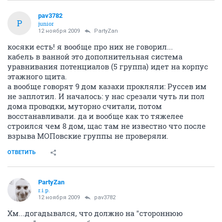
pav3782
P
junior
12 ноября 2009
PartyZan
косяки есть! я вообще про них не говорил...
кабель в ванной это дополнительная система
уравнивания потенциалов (5 группа) идет на корпус
этажного щита.
а вообще говорят 9 дом казахи прокляли: Руссев им
не заплотил. И началось: у нас срезали чуть ли пол
дома проводки, муторно считали, потом
восстанавливали. да и вообще как то тяжелее
строился чем 8 дом, щас там не известно что после
взрыва МОПовские группы не проверяли.
ОТВЕТИТЬ
PartyZan
r.i.p.
12 ноября 2009
pav3782
Хм...догадывался, что должно на "стороннюю