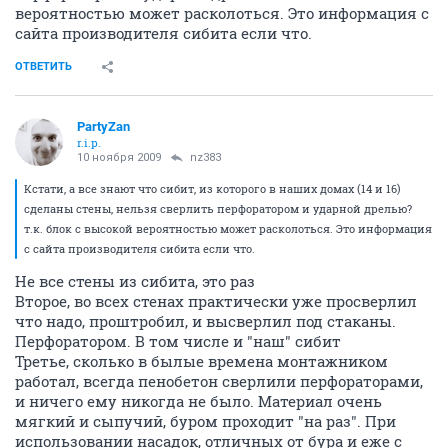
вероятностью может расколоться. Это информация с
сайта производителя сибита если что.
ОТВЕТИТЬ
PartyZan
r.i.p.
10 ноября 2009
nz383
Кстати, а все знают что сибит, из которого в наших домах (14 и 16)
сделаны стены, нельзя сверлить перфоратором и ударной дрелью?
т.к. блок с высокой вероятностью может расколоться. Это информация
с сайта производителя сибита если что.
Не все стены из сибита, это раз
Второе, во всех стенах практически уже просверлил
что надо, проштробил, и высверлил под стаканы.
Перфоратором. В том числе и "наш" сибит
Третье, сколько в былые времена монтажником
работал, всегда пенобетон сверлили перфораторами,
и ничего ему никогда не было. Материал очень
мягкий и сыпучий, буром проходит "на раз". При
использовании насадок, отличных от бура и еже с