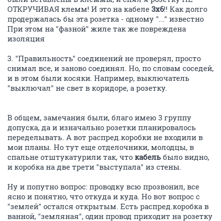
ОТКРУЧИВАЯ клемм! И это на кабеле
3х6
!! Как долго
продержалась бы эта розетка - одному "..." известно
При этом на "фазной" жиле так же повреждена
изоляция
3. "Правильность" соединений не проверял, просто
снимал все, и заново соединял. Но, по словам соседей,
и в этом были косяки. Например, выключатель
"выключал" не свет в коридоре, а розетку.
В общем, замечания были, благо имею 3 группу
допуска, да и изначально розетки планировалось
переделывать. А вот распред.коробки не входили в
мои планы. Но тут еще отделочники, молодцы, в
спальне отштукатурили так, что
кабель
было видно,
и коробка на две трети "выступала" из стены.
Ну и попутно вопрос: проводку всю прозвонил, все
ясно и понятно, что откуда и куда. Но вот вопрос с
"землей" остался открытым. Есть распред.коробка в
ванной, "земляная", один провод приходит на розетку