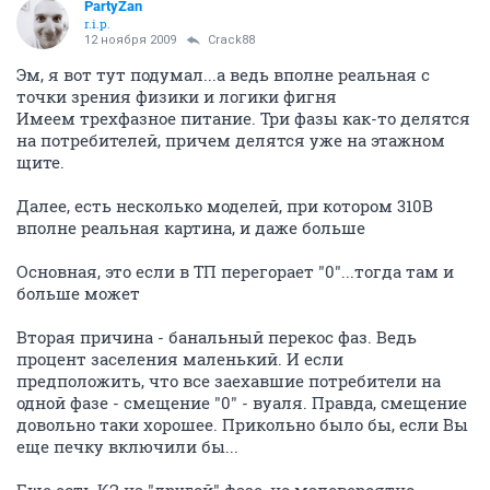
PartyZan
r.i.p.
12 ноября 2009
Crack88
Эм, я вот тут подумал...а ведь вполне реальная с
точки зрения физики и логики фигня
Имеем трехфазное питание. Три фазы как-то делятся
на потребителей, причем делятся уже на этажном
щите.
Далее, есть несколько моделей, при котором 310В
вполне реальная картина, и даже больше
Основная, это если в ТП перегорает "0"...тогда там и
больше может
Вторая причина - банальный перекос фаз. Ведь
процент заселения маленький. И если
предположить, что все заехавшие потребители на
одной фазе - смещение "0" - вуаля. Правда, смещение
довольно таки хорошее. Прикольно было бы, если Вы
еще печку включили бы...
Еще есть КЗ на "другой" фазе, но маловероятно