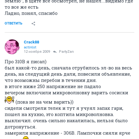
землю", в щите все обсмотрел, не нашел...видимо где
то все же есть
Ладно, понял, спасибо
ОТВЕТИТЬ
Crack88
activist
12 ноября 2009
PartyZan
Про 310В я писал)
был какой-то день, сначала отрубилось эл-во на весь
день, на следущий день дали, повесили объявление,
что возможны перебои в течении дня.
в итоге ниже 250 напряжение не падало
вечером включили микроволновку варить сосиски
(пока не на чем варить))
сидели смотрели телек и тут я учуял запах гари,
пошел на кухню, это коптила микроволновка.
выключил. очень сильно накалилась, нельзя было
дотронуться.
замерили напряжение - 306В. Лампочки сияли ярче