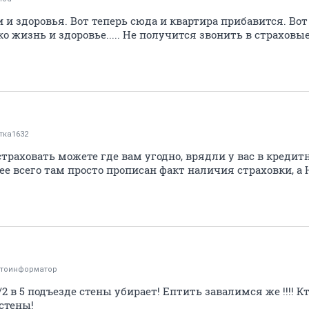
и и здоровья. Вот теперь сюда и квартира прибавится. Вот
ько жизнь и здоровье..... Не получится звонить в страховы
тка1632
астраховать можете где вам угодно, врядли у вас в креди
ее всего там просто прописан факт наличия страховки, а
тоинформатор
/2 в 5 подъезде стены убирает! Ептить завалимся же !!!! 
стены!