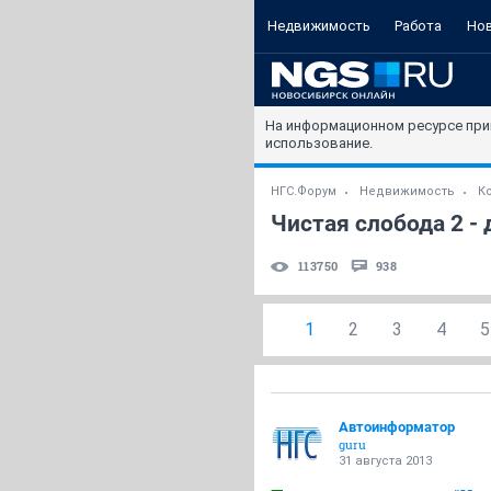
Недвижимость
Работа
Но
На информационном ресурсе при
использование.
НГС.Форум
Недвижимость
К
Чистая слобода 2 - д
113750
938
1
2
3
4
5
Автоинформатор
guru
31 августа 2013