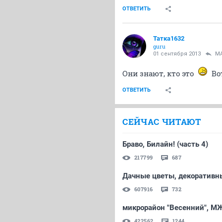
ОТВЕТИТЬ
Татка1632
guru
01 сентября 2013
M
Они знают, кто это
Вот 
ОТВЕТИТЬ
СЕЙЧАС ЧИТАЮТ
Браво, Билайн! (часть 4)
217799
687
Дачные цветы, декоративны
607916
732
микрорайон "Весенний", МЖ
422562
1244