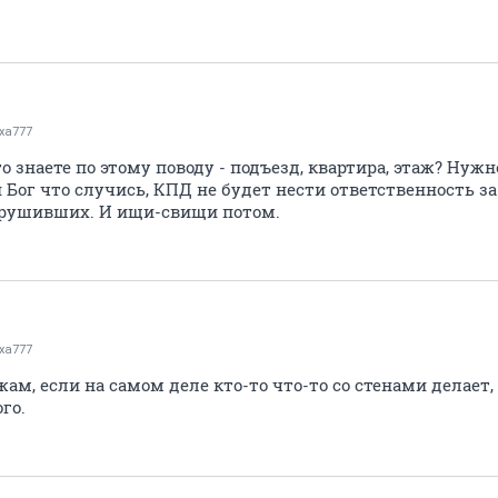
xa777
то знаете по этому поводу - подъезд, квартира, этаж? Нуж
ай Бог что случись, КПД не будет нести ответственность з
арушивших. И ищи-свищи потом.
xa777
жам, если на самом деле кто-то что-то со стенами делает
го.