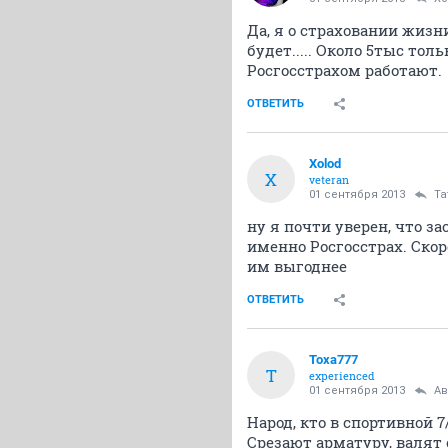
Да, я о страховании жизн
будет..... Около 5тыс тол
Росгосстрахом работают.
ОТВЕТИТЬ
Xolod
X
veteran
01 сентября 2013
Та
ну я почти уверен, что з
именно Росгосстрах. Скор
им выгоднее
ОТВЕТИТЬ
Toxa777
T
experienced
01 сентября 2013
Ав
Народ, кто в спортивной 7
Срезают арматуру, валят 