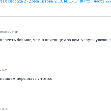
тая слобода 2 - дома Титова, 9, 10, 14, 16, 17, 18 стр. (часть 22)
оинформатор
 платить больше, чем в квитанции за ком. услуги указано
а1632
льнейшем переплата учтется
а1632