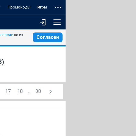
т
Промокоды
Игры
огласие
на их
Согласен
3)
17
18
...
38