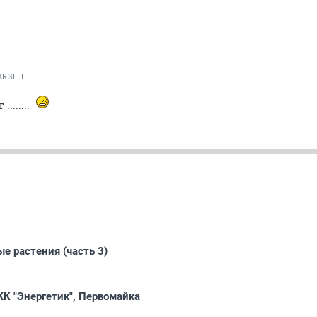
ARSELL
........
е растения (часть 3)
К "Энергетик", Первомайка