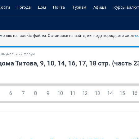
вости
Погода
Дом
Почта
Туризм
Афиша
Курсы валю
меняются cookie-файлы. Оставаясь на сайте, вы подтверждаете свое
с
оммунальный форум
ома Титова, 9, 10, 14, 16, 17, 18 стр. (часть 2
6
7
8
9
10
11
12
13
14
15
16