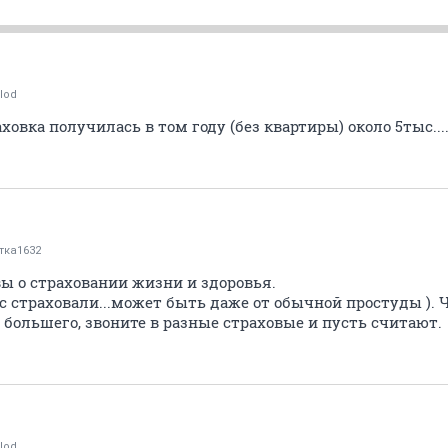
lod
овка получилась в том году (без квартиры) около 5тыс........
тка1632
 вы о страховании жизни и здоровья.
с страховали...может быть даже от обычной простуды ). 
е большего, звоните в разные страховые и пусть считают.
lod