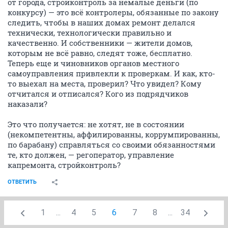
от города, стройконтроль за немалые деньги (по
конкурсу) — это всё контролеры, обязанные по закону
следить, чтобы в наших домах ремонт делался
технически, технологически правильно и
качественно. И собственники — жители домов,
которым не всё равно, следят тоже, бесплатно.
Теперь еще и чиновников органов местного
самоуправления привлекли к проверкам. И как, кто-
то выехал на места, проверил? Что увидел? Кому
отчитался и отписался? Кого из подрядчиков
наказали?
Это что получается: не хотят, не в состоянии
(некомпетентны, аффилированны, коррумпированны,
по барабану) справляться со своими обязанностями
те, кто должен, — регоператор, управление
капремонта, стройконтроль?
ОТВЕТИТЬ
1
...
4
5
6
7
8
...
34