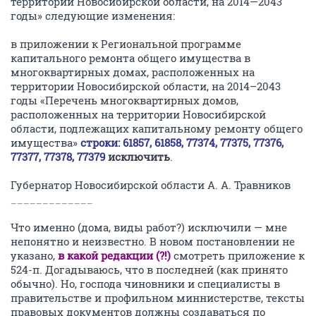
территории Новосибирской области, на 2014—2043
годы» следующие изменения:
в приложении к Региональной программе
капитального ремонта общего имущества в
многоквартирных домах, расположенных на
территории Новосибирской области, на 2014–2043
годы «Перечень многоквартирных домов,
расположенных на территории Новосибирской
области, подлежащих капитальному ремонту общего
имущества»
строки: 61857, 61858, 77374, 77375, 77376,
77377, 77378, 77379
исключить
.
Губернатор Новосибирской области А. А. Травников
_____________
Что именно (дома, виды работ?) исключили — мне
непонятно и неизвестно. В новом постановлении не
указано,
в какой редакции (?!)
смотреть приложение к
524-п. Догадываюсь, что в последней (как принято
обычно). Но, господа чиновники и специалисты в
правительстве и профильном миннистерстве, тексты
правовых документов должны создаваться по