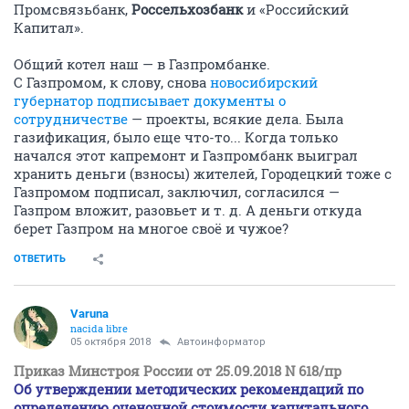
Промсвязьбанк,
Россельхозбанк
и «Российский
Капитал».
Общий котел наш — в Газпромбанке.
С Газпромом, к слову, снова
новосибирский
губернатор подписывает документы о
сотрудничестве
— проекты, всякие дела. Была
газификация, было еще что-то... Когда только
начался этот капремонт и Газпромбанк выиграл
хранить деньги (взносы) жителей, Городецкий тоже с
Газпромом подписал, заключил, согласился —
Газпром вложит, разовьет и т. д. А деньги откуда
берет Газпром на многое своё и чужое?
ОТВЕТИТЬ
Varuna
nacida libre
05 октября 2018
Автоинформатор
Приказ Минстроя России от 25.09.2018 N 618/пр
Об утверждении методических рекомендаций по
определению оценочной стоимости капитального