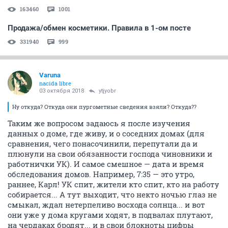
163460
1001
Продажа/обмен косметики. Правила в 1-ом посте
331940
999
Varuna
nacida libre
03 октября 2018
ytjyobr
Ну откуда? Откуда они пургометные сведения взяли? Откуда??
Таким же вопросом задаюсь я после изучения
данных о доме, где живу, и о соседних домах (для
сравнения, чего понасочинили, перепутали да и
плюнули на свои обязанности господа чиновники и
работнички УК). И самое смешное — дата и время
обследования домов. Например, 7:35 — это утро,
раннее, Карл! УК спит, жители кто спит, кто на работу
собирается... А тут выходит, что некто ночью глаз не
смыкал, ждал нетерпеливо восхода солнца... и вот
они уже у дома кругами ходят, в подвалах плутают,
на чердаках бродят... и в свои блокноты цифры