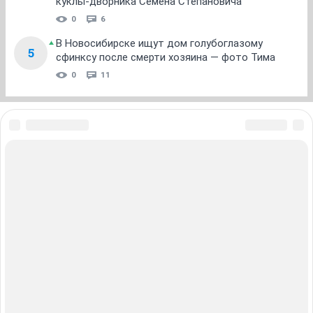
куклы-дворника Семена Степановича
0
6
В Новосибирске ищут дом голубоглазому
5
сфинксу после смерти хозяина — фото Тима
0
11