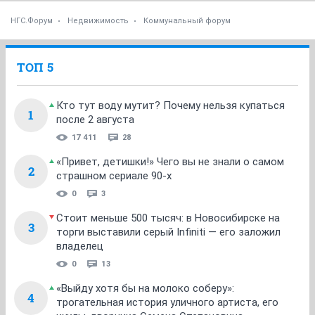
НГС.Форум
Недвижимость
Коммунальный форум
ТОП 5
Кто тут воду мутит? Почему нельзя купаться
1
после 2 августа
17 411
28
«Привет, детишки!» Чего вы не знали о самом
2
страшном сериале 90-х
0
3
Стоит меньше 500 тысяч: в Новосибирске на
3
торги выставили серый Infiniti — его заложил
владелец
0
13
«Выйду хотя бы на молоко соберу»:
4
трогательная история уличного артиста, его