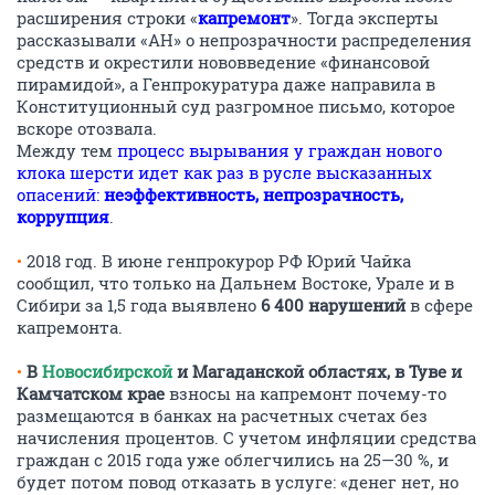
расширения строки «
капремонт
». Тогда эксперты
рассказывали «АН» о непрозрачности распределения
средств и окрестили нововведение «финансовой
пирамидой», а Генпрокуратура даже направила в
Конституционный суд разгромное письмо, которое
вскоре отозвала.
Между тем
процесс вырывания у граждан нового
клока шерсти идет как раз в русле высказанных
опасений:
неэффективность, непрозрачность,
коррупция
.
•
2018 год. В июне генпрокурор РФ Юрий Чайка
сообщил, что только на Дальнем Востоке, Урале и в
Сибири за 1,5 года выявлено
6 400 нарушений
в сфере
капремонта.
•
В
Новосибирской
и Магаданской областях, в Туве и
Камчатском крае
взносы на капремонт почему-то
размещаются в банках на расчетных счетах без
начисления процентов. С учетом инфляции средства
граждан с 2015 года уже облегчились на 25—30 %, и
будет потом повод отказать в услуге: «денег нет, но