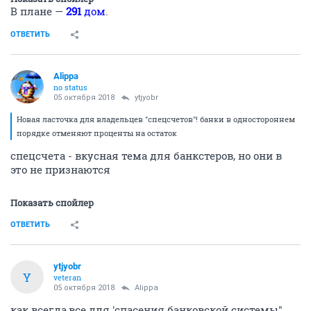
В плане —
291
дом
.
ОТВЕТИТЬ
Alippa
no status
05 октября 2018
ytjyobr
Новая ласточка для владельцев "спецсчетов"! банки в одностороннем
порядке отменяют проценты на остаток
спецсчета - вкусная тема для банкстеров, но они в
это не признаются
Показать спойлер
ОТВЕТИТЬ
ytjyobr
Y
veteran
05 октября 2018
Alippa
как всегда,все для 'спасения банковской системы"