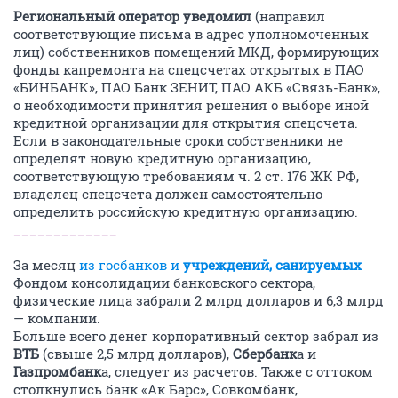
Региональный оператор уведомил
(направил
соответствующие письма в адрес уполномоченных
лиц) собственников помещений МКД, формирующих
фонды капремонта на спецсчетах открытых в ПАО
«БИНБАНК», ПАО Банк ЗЕНИТ, ПАО АКБ «Связь-Банк»,
о необходимости принятия решения о выборе иной
кредитной организации для открытия спецсчета.
Если в законодательные сроки собственники не
определят новую кредитную организацию,
соответствующую требованиям ч. 2 ст. 176 ЖК РФ,
владелец спецсчета должен самостоятельно
определить российскую кредитную организацию.
_____________
За месяц
из госбанков и
учреждений, санируемых
Фондом консолидации банковского сектора,
физические лица забрали 2 млрд долларов и 6,3 млрд
— компании.
Больше всего денег корпоративный сектор забрал из
ВТБ
(свыше 2,5 млрд долларов),
Сбербанк
а и
Газпромбанк
а, следует из расчетов. Также с оттоком
столкнулись банк «Ак Барс», Совкомбанк,