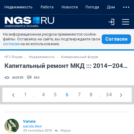
Недвижимость
Работа
Новости
Погода
Дом
На информационном ресурсе применяются cookie-
Согласен
файлы. Оставаясь на сайте, вы подтверждаете свое
согласие
на их использование.
НГС.Форум
Недвижимость
Коммунальный форум
Капитальный ремонт МКД ::: 2014—2043 годы (5)
442558
845
1
...
4
5
6
7
8
...
34
Varuna
nacida libre
29 сентября 2018
Alippa