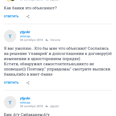
Как банки это объясняют?
ОТВЕТИТЬ
ytjyobr
Y
veteran
04 октября 2018
Varuna
Я вас умоляю...Кто бы мне что объяснил! Сослались
на решение 'главарей' и допсоглашении к договору(об
изменении в одностороннем порядке)
Кстати, обнаружил самостоятельно,никто не
оповещал)) Поэтому," управдомы" смотрите выписки
банка,либо в инет-банке
ОТВЕТИТЬ
ytjyobr
Y
veteran
04 октября 2018
ytjyobr
Бин ,б/у Сибакадем,б/у