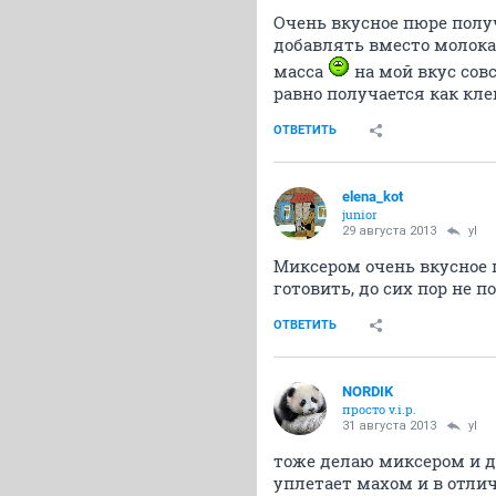
Очень вкусное пюре получ
добавлять вместо молока
масса
на мой вкус сов
равно получается как кле
ОТВЕТИТЬ
elena_kot
junior
29 августа 2013
yl
Миксером очень вкусное 
готовить, до сих пор не п
ОТВЕТИТЬ
NORDIK
просто v.i.p.
31 августа 2013
yl
тоже делаю миксером и до
уплетает махом и в отлич