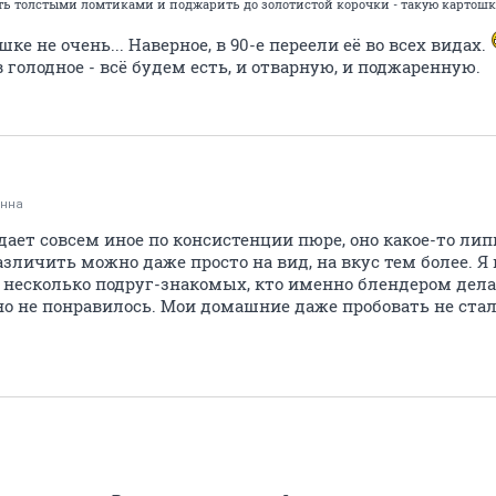
ть толстыми ломтиками и поджарить до золотистой корочки - такую картошку 
ке не очень... Наверное, в 90-е переели её во всех видах.
в голодное - всё будем есть, и отварную, и поджаренную.
Анна
ает совсем иное по консистенции пюре, оно какое-то липк
азличить можно даже просто на вид, на вкус тем более. Я 
ь несколько подруг-знакомых, кто именно блендером делае
но не понравилось. Мои домашние даже пробовать не стал