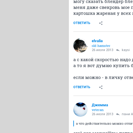
могу сказать блендер блен
меня даже свекровь мое пю
картошка жареная у всех 
ОТВЕТИТЬ
elvalia
old hamster
26 июля 2013
kaysi
а с какой скоростью надо 
а то я вот думаю купить 
если можно - в личку отв
ОТВЕТИТЬ
Джемма
veteran
26 июля 2013
пани 
а что действительно можно отли