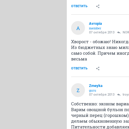
ОТВЕТИТЬ
Avropia
A
member
07 октября 2013
NOR
Хворост - обожаю! Никогда
Из бюджетных знаю милли
само собой. Причем иногд
весьма
ОТВЕТИТЬ
Zmeyka
Z
guru
07 октября 2013
troy
Собственно: эконом вариа
Варим овощной бульон по
черный перец (горошком),
делаем обыкновенную заж
Питательности добавляем