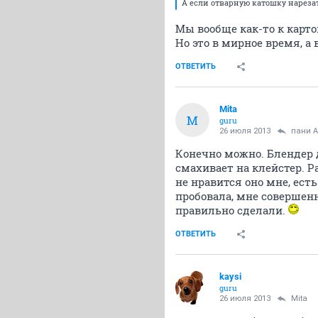
А если отварную катошку нареза
Мы вообще как-то к картош
Но это в мирное время, а 
ОТВЕТИТЬ
Mita
M
guru
26 июля 2013
пани 
Конечно можно. Блендер д
смахивает на клейстер. Р
не нравится оно мне, ест
пробовала, мне совершен
правильно сделали.
ОТВЕТИТЬ
kaysi
guru
26 июля 2013
Mita