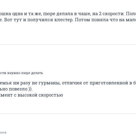
шка одна и та же, пюре делала в чаше, на 2 скорости. По
. Вот тут и получился клестер. Потом поняла что на ма
ости наужно пюре делать
семья ни разу не гурманы, отличия от приготовленной в 
но повезло )).
имент с высокой скоростью
Анна