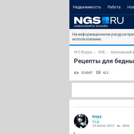
Недвижимость
Работа
Но
На информационном ресурсе при
использование.
НГС.Форум
SHE
Кулинарный 
Рецепты для бедны
519087
412
troya
v.i.p.
25 июля 2013
Mita