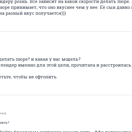
деру рознь. Все зависит на какой скорости делать пюре. А 
ре принимает, что оно вкуснее чем у нее. Её сын давно п
на разный вкус получается)))
делать пюре? и какая у вас модель?
блендер именно для этой цели, прочитала и расстроилась
етьте, чтобы не офтопить.
Анна
чить?