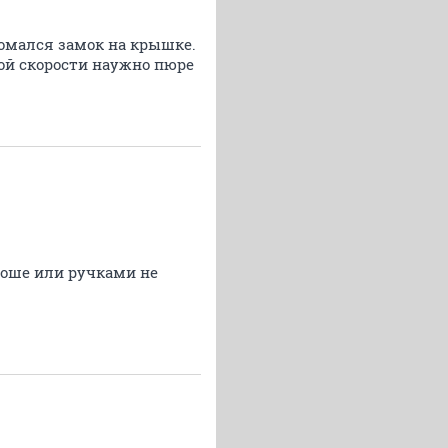
ломался замок на крышке.
лой скорости наужно пюре
боше или ручками не