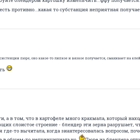
буйте блендером картошку измельчить...ффу получается..
 есть противно...какая то субстанция неприятная получа
систенции пюре, оно какое-то липкое и вязкое получается, смахивает на клей
ать
ти, а в том, что в картофеле много крахмала, который нах
щих слоистое строение - блендер эти зерна разрушает, 
 я где-то вычитала, когда зиантересовалась вопросом, по
Да в общем-то непринципиально.
Пюре из блендера отли