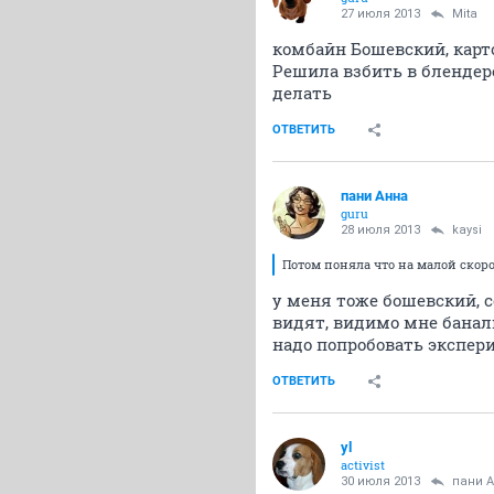
27 июля 2013
Mita
комбайн Бошевский, карто
Решила взбить в блендере
делать
ОТВЕТИТЬ
пани Анна
guru
28 июля 2013
kaysi
Потом поняла что на малой скор
у меня тоже бошевский, 
видят, видимо мне баналь
надо попробовать экспер
ОТВЕТИТЬ
yl
activist
30 июля 2013
пани 