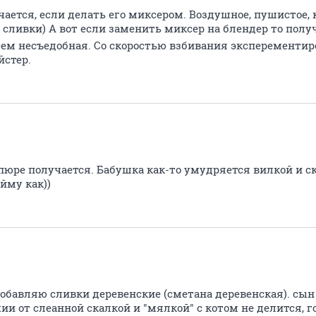
ается, если делать его миксером. Воздушное, пушистое, 
 сливки) А вот если заменить миксер на блендер то полу
сем несъедобная. Со скоростью взбивания эксперементиро
йстер.
пюре получается. Бабушка как-то умудряется вилкой и 
ойму как))
бавляю сливки деревенские (сметана деревенская). сын к
ии от слеанной скалкой и "мялкой" с котом не делится, 