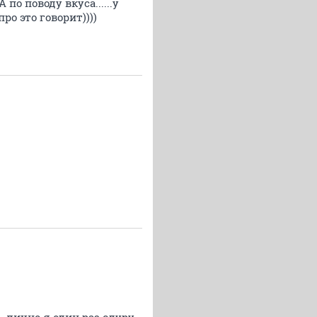
по поводу вкуса......у
ро это говорит))))
.