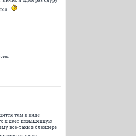
.лично я один раз сдуру
ется
стер.
одится там в виде
что и дает повышенную
чему все-таки в блендере
чается от пюре,