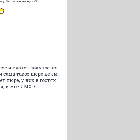
у Вас тоже не едят?
ое и вязкое получается,
и сама такое пюре не ем,
т пюре, у них в гостях
и, и мое ИМХО -