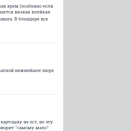
как крем (особенно если
чается вязкая клейкая
вала. В блендере все
скалкой нежнейшее пюре
артошку не ест, но эту
говорит "самому мало"