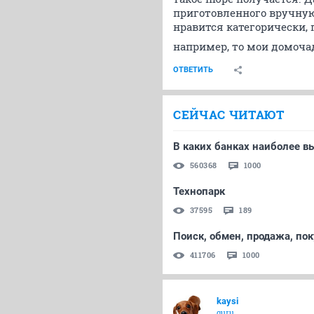
приготовленного вручную 
нравится категорически, 
например, то мои домочад
ОТВЕТИТЬ
СЕЙЧАС ЧИТАЮТ
В каких банках наиболее в
560368
1000
Технопарк
37595
189
Поиск, обмен, продажа, по
411706
1000
kaysi
guru