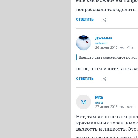
ещё как можно!!!вы попро
попробовала так сделать,
ОТВЕТИТЬ
Джемма
veteran
26 июля 2013
Mita
Блендер дает совсем иное по кон
во-во, это я и хотела сказ
ОТВЕТИТЬ
Mita
M
guru
27 июля 2013
kaysi
Нет, там дело не в скорос
крахмальных зерен, имею
вязкость и липкость. Это
такое пюре получается. 