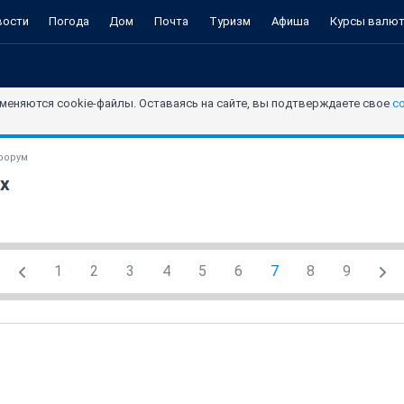
вости
Погода
Дом
Почта
Туризм
Афиша
Курсы валю
меняются cookie-файлы. Оставаясь на сайте, вы подтверждаете свое
с
форум
х
1
2
3
4
5
6
7
8
9