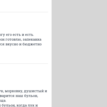
гу его есть и есть.
он готовлю, запеканка
тся вкусно и бюджетно
ук, морковку, душистый и
 варится наш бульон,
рща.
бульон, когда лук и