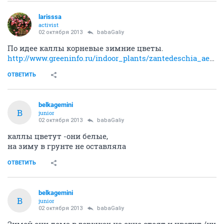
larisssa
activist
02 октября 2013
babaGaliy
По идее каллы корневые зимние цветы.
http://www.greeninfo.ru/indoor_plants/zantedeschia_aethiopica.html
ОТВЕТИТЬ
belkagemini
B
junior
02 октября 2013
babaGaliy
каллы цветут -они белые,
на зиму в грунте не оставляла
ОТВЕТИТЬ
belkagemini
B
junior
02 октября 2013
babaGaliy