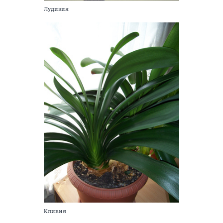
Лудизия
Кливия