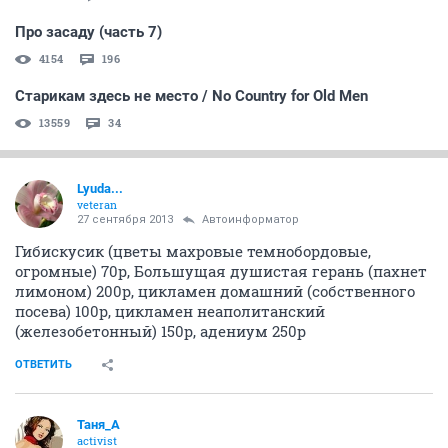
Про засаду (часть 7)
4154
196
Старикам здесь не место / No Country for Old Men
13559
34
Lyuda...
veteran
27 сентября 2013
Автоинформатор
Гибискусик (цветы махровые темнобордовые,
огромные) 70р, Большущая душистая герань (пахнет
лимоном) 200р, цикламен домашний (собственного
посева) 100р, цикламен неаполитанский
(железобетонный) 150р, адениум 250р
ОТВЕТИТЬ
Таня_А
activist