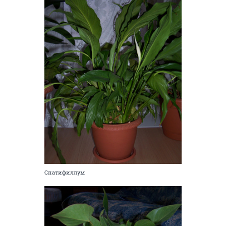
Спатифиллум