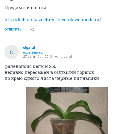
Продам фиалочки
http://fialka-skazochnyj-tsvetok.webnode.ru/
ОТВЕТИТЬ
olga_al
O
experienced
27 сентября 2013
olga_al
фаленопсис белый 250
недавно пересажен в бОльший горшок
по краю одного листа чёрные пятнышки