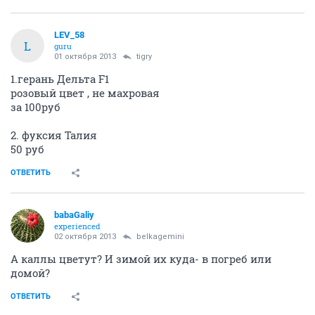
LEV_58
L
guru
01 октября 2013
tigry
1.герань Дельта F1
розовый цвет , не махровая
за 100руб
2. фуксия Талия
50 руб
ОТВЕТИТЬ
babaGaliy
experienced
02 октября 2013
belkagemini
А каллы цветут? И зимой их куда- в погреб или
домой?
ОТВЕТИТЬ