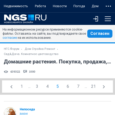
Недвижимость
Работа
Новости
Погода
Дом
На информационном ресурсе применяются cookie-
Согласен
файлы. Оставаясь на сайте, вы подтверждаете свое
согласие
на их использование.
НГС.Форум
Дом Стройка Ремонт
Сад&Дача. Комнатное цветоводство
Домашние растения. Покупка, продажа, поиск. (часть 6)
439322
1000
1
...
3
4
5
6
7
...
21
Непоседа
junior