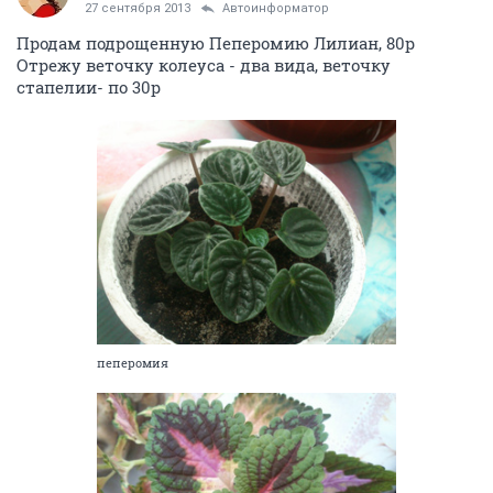
27 сентября 2013
Автоинформатор
Продам подрощенную Пеперомию Лилиан, 80р
Отрежу веточку колеуса - два вида, веточку
стапелии- по 30р
пеперомия