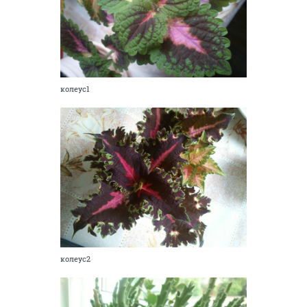
колеус1
колеус2