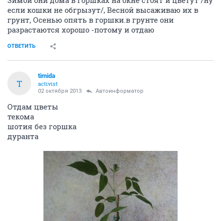
Зимой они дома в горшках на окне стоят и цветут /ну
если кошки не обгрызут/, Весной высаживаю их в
грунт, Осенью опять в горшки.в грунте они
разрастаются хорошо -потому и отдаю
ОТВЕТИТЬ
timida
T
activist
02 октября 2013
Автоинформатор
Отдам цветы
текома
шотия без горшка
дуранта