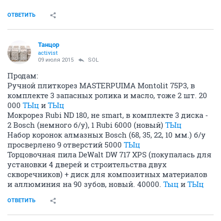
ОТВЕТИТЬ
Танцор
activist
09 июля 2015
SOL
Продам:
Ручной плиткорез MASTERPUIMA Montolit 75P3, в
комплекте 3 запасных ролика и масло, тоже 2 шт. 20
000
ТЫц
и
ТЫц
Мокрорез Rubi ND 180, не smart, в комплекте 3 диска -
2 Bosch (немного б/у), 1 Rubi 6000 (новый)
ТЫц
Набор коронок алмазных Bosch (68, 35, 22, 10 мм.) б/у
просверлено 9 отверстий 5000
ТЫц
Торцовочная пила DeWalt DW 717 XPS (покупалась для
установки 4 дверей и строительства двух
скворечников) + диск для композитных материалов
и аллюминия на 90 зубов, новый. 40000.
Тыц
и
ТЫц
ОТВЕТИТЬ