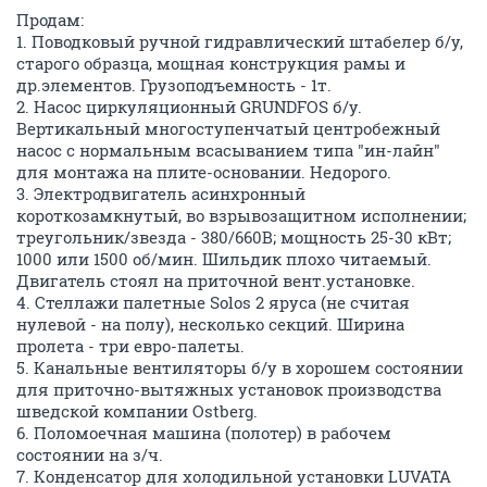
Продам:
1. Поводковый ручной гидравлический штабелер б/у,
старого образца, мощная конструкция рамы и
др.элементов. Грузоподъемность - 1т.
2. Насос циркуляционный GRUNDFOS б/у.
Вертикальный многоступенчатый центробежный
насос с нормальным всасыванием типа "ин-лайн"
для монтажа на плите-основании. Недорого.
3. Электродвигатель асинхронный
короткозамкнутый, во взрывозащитном исполнении;
треугольник/звезда - 380/660В; мощность 25-30 кВт;
1000 или 1500 об/мин. Шильдик плохо читаемый.
Двигатель стоял на приточной вент.установке.
4. Стеллажи палетные Solos 2 яруса (не считая
нулевой - на полу), несколько секций. Ширина
пролета - три евро-палеты.
5. Канальные вентиляторы б/у в хорошем состоянии
для приточно-вытяжных установок производства
шведской компании Ostberg.
6. Поломоечная машина (полотер) в рабочем
состоянии на з/ч.
7. Конденсатор для холодильной установки LUVATA