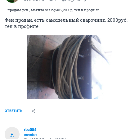
05 июля 2015
Вредный_Стажер
продам фен , макита set-hg5012,2000р, тел.в профиле
Фен продан, есть самодельный сварочник, 2000руб,
тел в профиле.
ОТВЕТИТЬ
rbc054
R
member