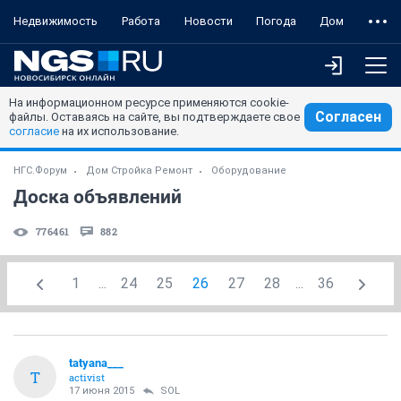
Недвижимость
Работа
Новости
Погода
Дом
На информационном ресурсе применяются cookie-
Согласен
файлы. Оставаясь на сайте, вы подтверждаете свое
согласие
на их использование.
НГС.Форум
Дом Стройка Ремонт
Оборудование
Доска объявлений
776461
882
1
...
24
25
26
27
28
...
36
tatyana___
T
activist
17 июня 2015
SOL