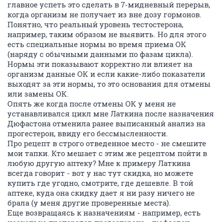
главное успеть это сделать в 7-мидневный перерыв,
когда организм не получает из вне дозу гормонов.
Понятно, что реальный уровень тестостерона,
например, таким образом не выявить. Но для этого
есть специальные нормы во время приема ОК
(наряду с обычными данными по фазам цикла).
Нормы эти показывают корректно ли влияет на
организм данные ОК и если какие-либо показатели
выходят за эти нормы, то это основания для отмены
или замены ОК.
Опять же когда после отмены ОК у меня не
устанавливался цикл мне Латкина после назначения
Дюфастона отменила ранее выписанный анализ на
прогестерон, ввиду его бессмысленности.
Про рецепт в строго отведенное место - не смешите
мои тапки. Кто мешает с этим же рецептом пойти в
любую другую аптеку? Мне к примеру Латкина
всегда говорит - вот у нас тут скидка, но можете
купить где угодно, смотрите, где дешевле. В той
аптеке, куда она скидку дает я ни разу ничего не
брала (у меня другие проверенные места).
Еще возвращаясь к назначениям - например, есть