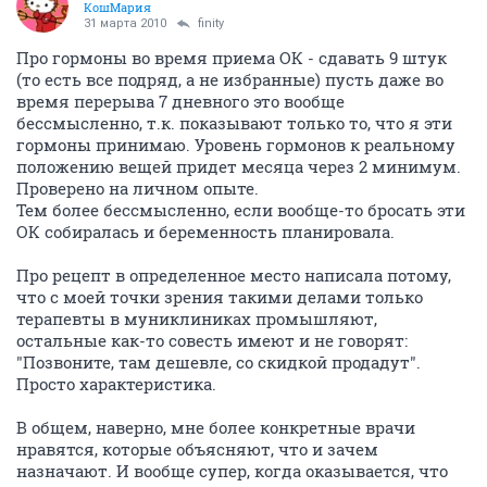
КошМария
31 марта 2010
finity
Про гормоны во время приема ОК - сдавать 9 штук
(то есть все подряд, а не избранные) пусть даже во
время перерыва 7 дневного это вообще
бессмысленно, т.к. показывают только то, что я эти
гормоны принимаю. Уровень гормонов к реальному
положению вещей придет месяца через 2 минимум.
Проверено на личном опыте.
Тем более бессмысленно, если вообще-то бросать эти
ОК собиралась и беременность планировала.
Про рецепт в определенное место написала потому,
что с моей точки зрения такими делами только
терапевты в муниклиниках промышляют,
остальные как-то совесть имеют и не говорят:
"Позвоните, там дешевле, со скидкой продадут".
Просто характеристика.
В общем, наверно, мне более конкретные врачи
нравятся, которые объясняют, что и зачем
назначают. И вообще супер, когда оказывается, что