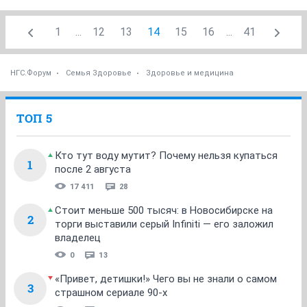
1
...
12
13
14
15
16
...
41
НГС.Форум
Семья Здоровье
Здоровье и медицина
ТОП 5
Кто тут воду мутит? Почему нельзя купаться
1
после 2 августа
17 411
28
Стоит меньше 500 тысяч: в Новосибирске на
2
торги выставили серый Infiniti — его заложил
владелец
0
13
«Привет, детишки!» Чего вы не знали о самом
3
страшном сериале 90-х