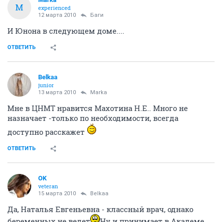
M
experienced
12 марта 2010
Баги
И Юнона в следующем доме....
ОТВЕТИТЬ
Belkaa
junior
13 марта 2010
Marka
Мне в ЦНМТ нравится Махотина Н.Е.. Много не
назначает -только по необходимости, всегда
доступно расскажет
ОТВЕТИТЬ
OK
veteran
15 марта 2010
Belkaa
Да, Наталья Евгеньевна - классный врач, однако
беременных не ведет
Ну и принимает в Академе,