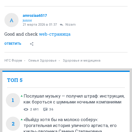
amroziaa6517
A
junior
21 марта 2026 в 01:37
Nizam
Good and check
web-страница
ОТВЕТИТЬ
НГС.Форум
Семья Здоровье
Здоровье и медицина
ТОП 5
Послушал музыку — получил штраф: инструкция,
1
как бороться с шумными ночными компаниями
2 691
36
«Выйду хотя бы на молоко соберу»:
2
трогательная история уличного артиста, его
куклы-дворника Семена Степановича