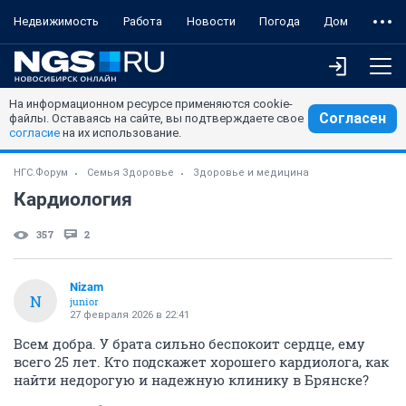
Недвижимость
Работа
Новости
Погода
Дом
На информационном ресурсе применяются cookie-
Согласен
файлы. Оставаясь на сайте, вы подтверждаете свое
согласие
на их использование.
НГС.Форум
Семья Здоровье
Здоровье и медицина
Кардиология
357
2
Nizam
N
junior
27 февраля 2026 в 22:41
Всем добра. У брата сильно беспокоит сердце, ему
всего 25 лет. Кто подскажет хорошего кардиолога, как
найти недорогую и надежную клинику в Брянске?