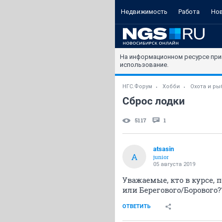
Недвижимость
Работа
Но
На информационном ресурсе при
использование.
НГС.Форум
Хобби
Охота и ры
Сброс лодки
5117
1
atsasin
A
junior
05 августа 2019
Уважаемые, кто в курсе, 
или Берегового/Борового?
ОТВЕТИТЬ