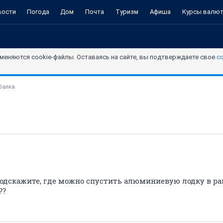
вости
Погода
Дом
Почта
Туризм
Афиша
Курсы валю
меняются cookie-файлы. Оставаясь на сайте, вы подтверждаете свое
с
балка
подскажите, где можно спустить алюминиевую лодку в рай
??