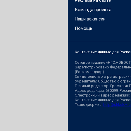
Реклама на сайте
Команда проекта
Наши вакансии
Помощь
Контактные данные для Роско
Сетевое издание «НГС.НОВОСТ
Зарегистрировано Федерально
(Роскомнадзор)
Свидетельство о регистрации
Учредитель: Общество с огр
Главный редактор: Громкова 
Адрес редакции: 630099, Россия,
Электронный адрес редакции:
Контактные данные для Роско
Техподдержка:
help@shkulev.ru