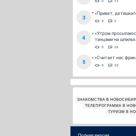
0
13
«Привет, детишки!
3
0
3
«Утром просыпаюсь
4
танцами на шпильк
0
26
«Считает нас фрик
5
0
20
ЗНАКОМСТВА В НОВОСИБИ
ТЕЛЕПРОГРАММА В НО
ТУРИЗМ В Н
Полная версия