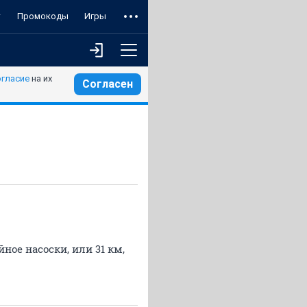
т
Промокоды
Игры
огласие
на их
Согласен
ное насоски, или 31 км,