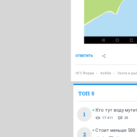
ОТВЕТИТЬ
НГС.Форум
Хобби
Охота и ры
ТОП 5
Кто тут воду мути
1
17 411
28
Стоит меньше 500 т
2