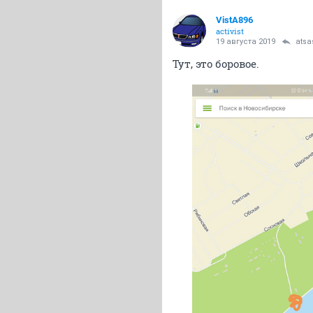
VistA896
activist
19 августа 2019
atsa
Тут, это боровое.