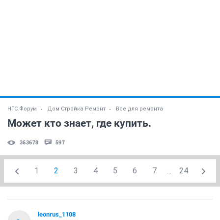
НГС.Форум
Дом Стройка Ремонт
Все для ремонта
Может кто знает, где купить.
363678
597
1
2
3
4
5
6
7
...
24
leonrus_1108