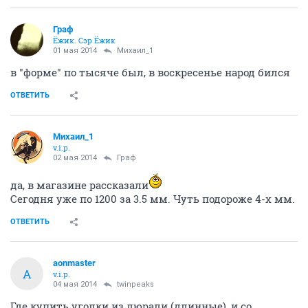
Граф
Ёжик. Сэр Ёжик
01 мая 2014
Михаил_1
в "форме" по тысяче был, в воскресенье народ бился
ОТВЕТИТЬ
Михаил_1
v.i.p.
02 мая 2014
Граф
да, в магазине рассказали
Сегодня уже по 1200 за 3.5 мм. Чуть подороже 4-х мм.
ОТВЕТИТЬ
aonmaster
A
v.i.p.
04 мая 2014
twinpeaks
Где купить уголки из дюрали (длинные), и со