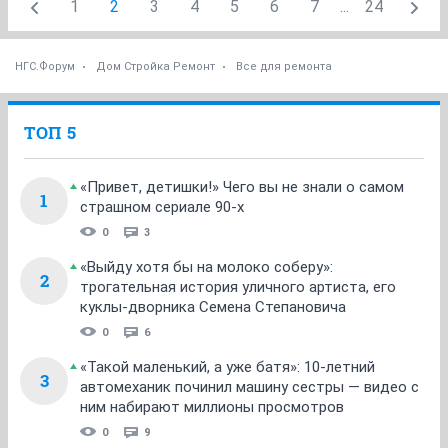
1
2
3
4
5
6
7
...
24
НГС.Форум
Дом Стройка Ремонт
Все для ремонта
ТОП 5
«Привет, детишки!» Чего вы не знали о самом
1
страшном сериале 90-х
0
3
«Выйду хотя бы на молоко соберу»:
2
трогательная история уличного артиста, его
куклы-дворника Семена Степановича
0
6
«Такой маленький, а уже батя»: 10-летний
3
автомеханик починил машину сестры — видео с
ним набирают миллионы просмотров
0
9