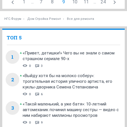
1
...
7
8
9
10
11
...
24
НГС.Форум
Дом Стройка Ремонт
Все для ремонта
ТОП 5
«Привет, детишки!» Чего вы не знали о самом
1
страшном сериале 90-х
0
3
«Выйду хотя бы на молоко соберу»:
2
трогательная история уличного артиста, его
куклы-дворника Семена Степановича
0
6
«Такой маленький, а уже батя»: 10-летний
3
автомеханик починил машину сестры — видео с
ним набирают миллионы просмотров
0
9