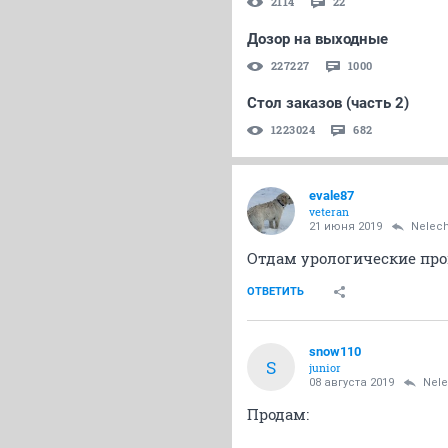
2114
22
Дозор на выходные
227227
1000
Стол заказов (часть 2)
1223024
682
evale87
veteran
21 июня 2019
Nelec
Отдам урологические про
ОТВЕТИТЬ
snow110
S
junior
08 августа 2019
Nel
Продам: