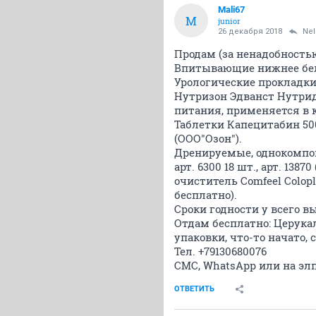
Mali67
M
junior
26 декабря 2018
Ne
Продам (за ненадобностью
Впитывающие нижнее бельё
Урологические прокладки M
Нутризон Эдванст Нутрид
питания, применяется в к
Таблетки Капецитабин 500 м
(ООО"Озон").
Дренируемые, однокомпон
арт. 6300 18 шт., арт. 138
очиститель Comfeel Colopl
бесплатно).
Сроки годности у всего в
Отдам бесплатно: Церукал
упаковки, что-то начато, 
Тел. +79130680076
СМС, WhatsApp или на эл
ОТВЕТИТЬ