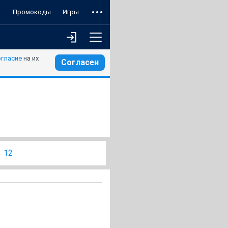
т
Промокоды
Игры
огласие
на их
Согласен
12