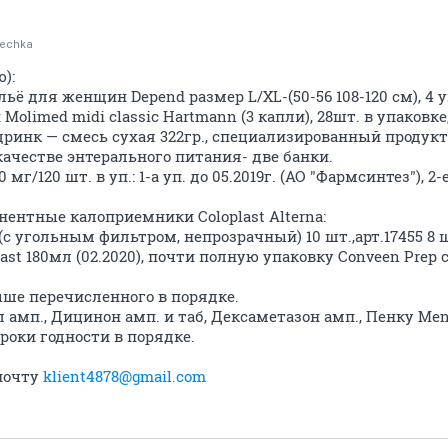
lechka
):
 для женщин Depend размер L/XL-(50-56 108-120 см), 4 у
olimed midi classic Hartmann (3 капли), 28шт. в упаковке, 
ринк — смесь сухая 322гр., специализированный продукт
ачестве энтерального питания- две банки.
г/120 шт. в уп.: 1-а уп. до 05.2019г. (АО "Фармсинтез"), 2-е
ентные калоприемники Coloplast Alterna:
70 (с угольным фильтром, непрозрачный) 10 шт.,арт.17455 8 
ast 180мл (02.2020), почти полную упаковку Conveen Prep
ыше перечисленного в порядке.
 амп., Дицинон амп. и таб, Дексаметазон амп., Пенку Men
сроки годности в порядке.
почту
klient4878@gmail.com