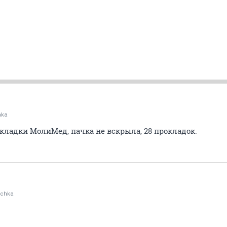
hka
кладки МолиМед, пачка не вскрыла, 28 прокладок.
echka