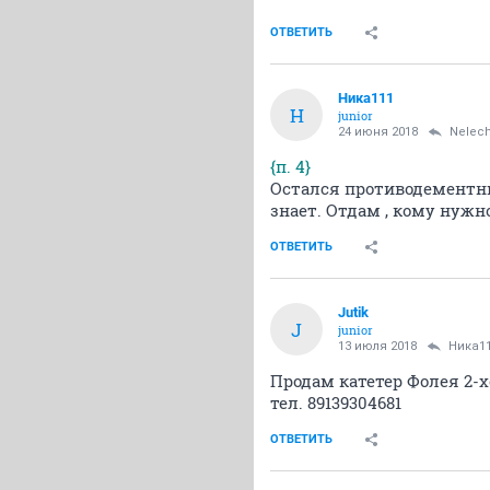
ОТВЕТИТЬ
Ника111
Н
junior
24 июня 2018
Nelec
{п. 4}
Остался противодементный
знает. Отдам , кому нужн
ОТВЕТИТЬ
Jutik
J
junior
13 июля 2018
Ника1
Продам катетер Фолея 2-хо
тел. 89139304681
ОТВЕТИТЬ