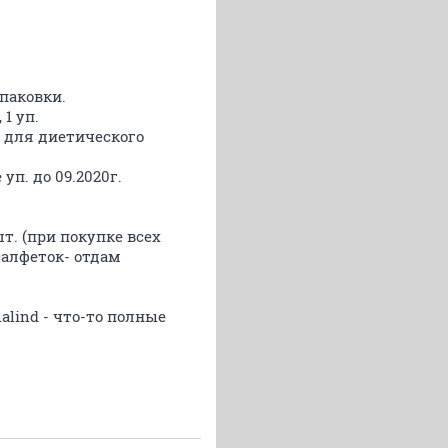
паковки.
1 уп.
 для диетического
 уп. до 09.2020г.
шт. (при покупке всех
 салфеток- отдам
alind - что-то полные