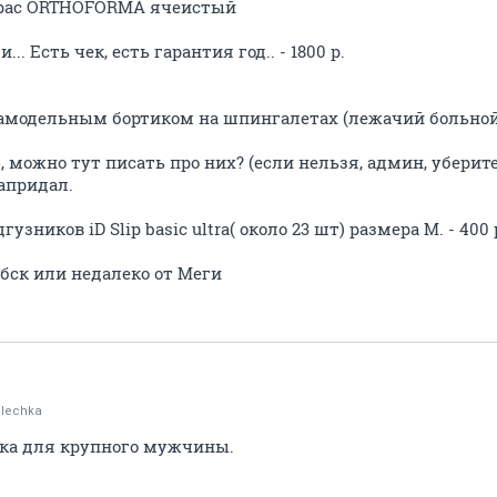
трас ORTHOFORMA ячеистый
.. Есть чек, есть гарантия год.. - 1800 р.
 самодельным бортиком на шпингалетах (лежачий больной н
ю, можно тут писать про них? (если нельзя, админ, уберите
апридал.
узников iD Slip basic ultra( около 23 шт) размера М. - 400 
бск или недалеко от Меги
lechka
ка для крупного мужчины.