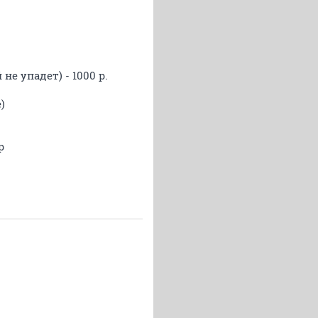
е упадет) - 1000 р.
)
р