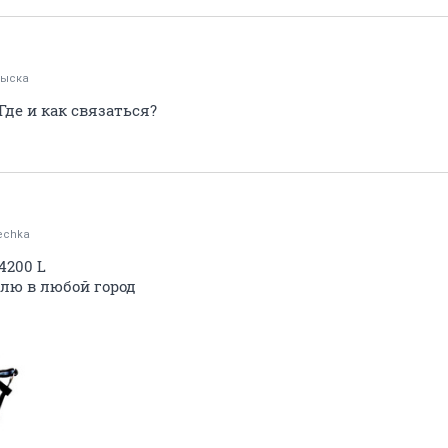
рыска
Где и как связаться?
echka
4200 L
влю в любой город