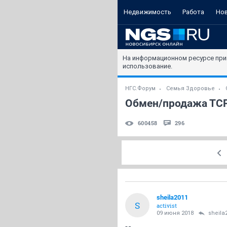
Недвижимость
Работа
Но
На информационном ресурсе при
использование.
НГС.Форум
Семья Здоровье
Обмен/продажа ТСР,
600458
296
sheila2011
S
activist
09 июня 2018
sheila