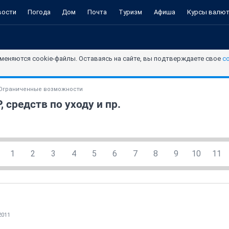
вости
Погода
Дом
Почта
Туризм
Афиша
Курсы валю
меняются cookie-файлы. Оставаясь на сайте, вы подтверждаете свое
с
Ограниченные возможности
 средств по уходу и пр.
1
2
3
4
5
6
7
8
9
10
11
2011