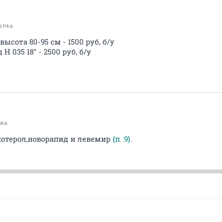
chka
ысота 80-95 см - 1500 руб, б/у
 035 18" - 2500 руб, б/у
hka
отерол,новорапид и левемир
{п. 9}
.