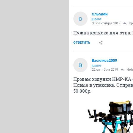
ОльгаМи
О
junior
03 сентября 2019
К
Нужна коляска для отца. 
ОТВЕТИТЬ
Василиса2009
В
junior
22 октября 2019
Nel
Продам ходунки HMP-KA 
Новые в упаковке. Отпра
50 000р.