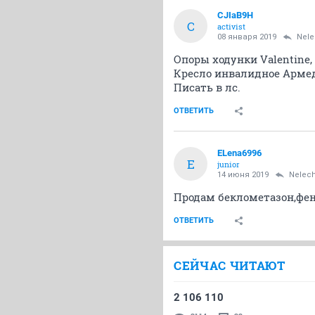
CJIaB9H
C
activist
08 января 2019
Nele
Опоры ходунки Valentine, в
Кресло инвалидное Армед Н
Писать в лс.
ОТВЕТИТЬ
ELena6996
E
junior
14 июня 2019
Nelec
Продам беклометазон,фен
ОТВЕТИТЬ
СЕЙЧАС ЧИТАЮТ
2 106 110