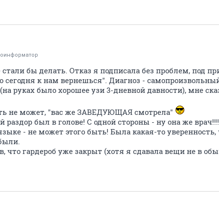
тоинформатор
не стали бы делать. Отказ я подписала без проблем, под 
но сегодня к нам вернешься". Диагноз - самопроизвольн
(на руках было хорошее узи 3-дневной давности), мне сказ
ть не может, "вас же ЗАВЕДУЮЩАЯ смотрела"
 раздор был в голове! С одной стороны - ну она же врач!!!
зыке - не может этого быть! Была какая-то уверенность, 
были.
в, что гардероб уже закрыт (хотя я сдавала вещи не в обы