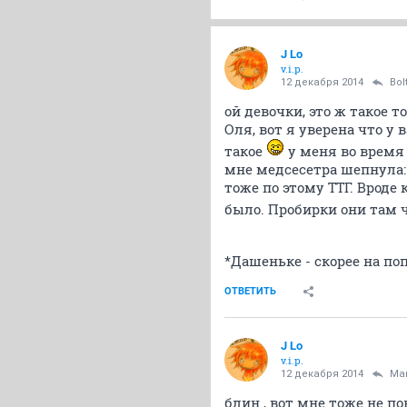
J Lo
v.i.p.
12 декабря 2014
Bol
ой девочки, это ж такое то
Оля, вот я уверена что у
такое
у меня во время 
мне медсесетра шепнула: 
тоже по этому ТТГ. Вроде
было. Пробирки они там 
*Дашеньке - скорее на поп
ОТВЕТИТЬ
J Lo
v.i.p.
12 декабря 2014
Ma
блин , вот мне тоже не п