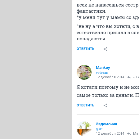
всех не напасешься состр
фантастики.
*у меня тут у мамы со зд
"не ну а что вы хотели, 
естественно пришла в сле
попадаются.
ОТВЕТИТЬ
Mankey
veteran
12 декабря 2014
J L
Я кстати поэтому и не мо
самое только за деньги. 
ОТВЕТИТЬ
Эвдемония
guru
12 декабря 2014
Ma