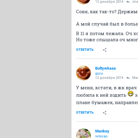
12 декабря 2014
she
Соня, как так-то? Держим
А мой случай был в больн
В 11 я потом лежала. Оч
Но тоже слышала оч много
ОТВЕТИТЬ
Boltywkaaa
guru
12 декабря 2014
Ma
У меня, кстати, в жк вра
любила к ней ходить
з
плане бумажек, направлен
ОТВЕТИТЬ
Mankey
veteran