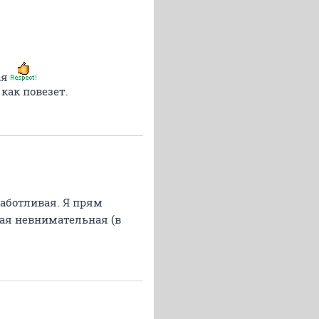
ая
как повезет.
заботливая. Я прям
кая невнимательная (в