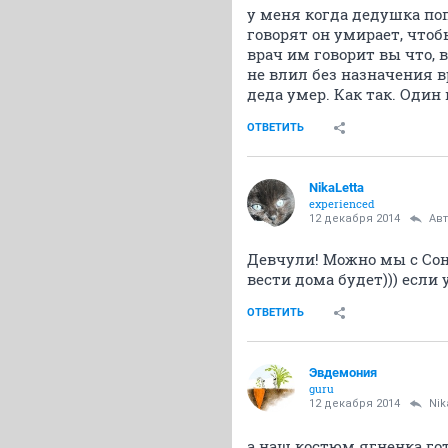
у меня когда дедушка по
говорят он умирает, чтоб
врач им говорит вы что,
не влил без назначения в
деда умер. Как так. Один 
ОТВЕТИТЬ
NikaLetta
experienced
12 декабря 2014
Ав
Девчули! Можно мы с Со
вести дома будет))) если
ОТВЕТИТЬ
Эвдемония
guru
12 декабря 2014
Nik
а наш костюм ягненка го