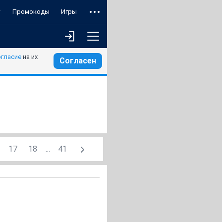
т
Промокоды
Игры
огласие
на их
Согласен
17
18
...
41