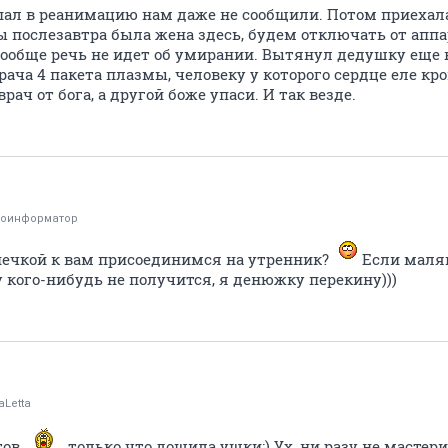
пал в реанимацию нам даже не сообщили. Потом приехала
ы послезавтра была жена здесь, будем отключать от аппа
 вообще речь не идет об умирании. Вытянул дедушку еще
рача 4 пакета плазмы, человеку у которого сердце еле кро
врач от бога, а другой боже упаси. И так везде.
тоинформатор
нечкой к вам присоединимся на утренник?
Если маляв
 у кого-нибудь не получится, я денюжку перекину)))
aLetta
тов
только что дошила ушки:) Ух, ни разу не мастери