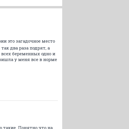
ии это загадочное место
так два раза подрят, а
у всех беременных одно и
пришла у меня все в норме
о такие. Понятно что на