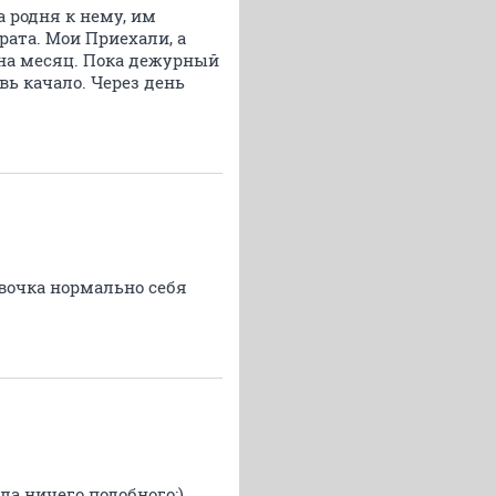
 родня к нему, им
рата. Мои Приехали, а
 на месяц. Пока дежурный
вь качало. Через день
очка нормально себя
ла ничего подобного:)