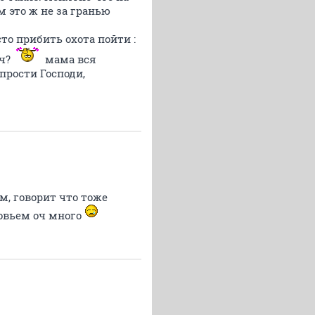
 это ж не за гранью
то прибить охота пойти :
ач?
мама вся
прости Господи,
м, говорит что тоже
ровьем оч много