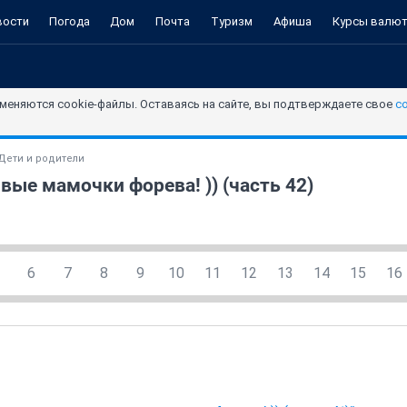
вости
Погода
Дом
Почта
Туризм
Афиша
Курсы валю
меняются cookie-файлы. Оставаясь на сайте, вы подтверждаете свое
с
Дети и родители
вые мамочки форева! )) (часть 42)
6
7
8
9
10
11
12
13
14
15
16