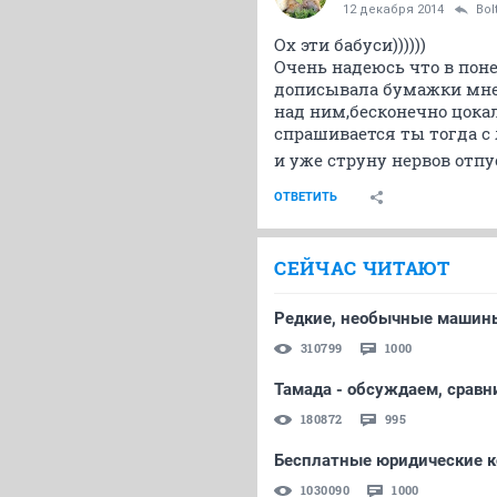
12 декабря 2014
Bol
Ох эти бабуси))))))
Очень надеюсь что в поне
дописывала бумажки мне 
над ним,бесконечно цокал
спрашивается ты тогда с 
и уже струну нервов отпу
ОТВЕТИТЬ
СЕЙЧАС ЧИТАЮТ
Редкие, необычные машины 
310799
1000
Тамада - обсуждаем, сравн
180872
995
Бесплатные юридические ко
1030090
1000