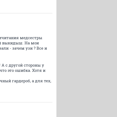
причитания медсестры
ый выкидыш. На мои
али - зачем узи ? Все и
! А с другой стороны у
что это ошибка. Хотя и
чный гардероб, а для тех,