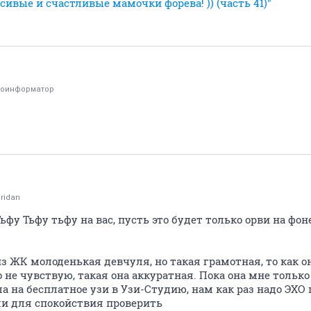
сивые и счастливые мамочки форева! )) (часть 41)"
тоинформатор
ridan
 Тьфу Тьфу тьфу на вас, пусть это будет только орви на фо
из ЖК молоденькая девчуля, но такая грамотная, то как о
 не чувствую, такая она аккуратная. Пока она мне только
а на бесплатное узи в Узи-Студию, нам как раз надо ЭХО п
ли для спокойствия проверить