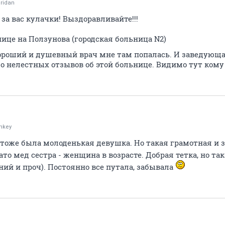
ridan
 за вас кулачки! Выздоравливайте!!!
ице на Ползунова (городская больница N2)
 хороший и душевный врач мне там попалась. И заведующ
 нелестных отзывов об этой больнице. Видимо тут кому 
nkey
ч тоже была молоденькая девушка. Но такая грамотная и 
ато мед сестра - женщина в возрасте. Добрая тетка, но та
ий и проч). Постоянно все путала, забывала