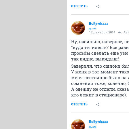
ОТВЕТИТЬ
Boltywkaaa
guru
12 декабря 2014
Ав
Ну, насильно, наверное, 
"куда ты идешь? Все рав
просьбы сделать еще узи 
так видно, выкидыш!
Заверили, что ошибки бы
У меня в тот момент такой
меня постоянно было на я
сомнения тоже, конечно, 
А одежду не отдали, сказа
кто лежит в стационаре).
ОТВЕТИТЬ
Boltywkaaa
guru