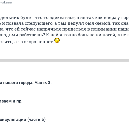
tywkaaa
дельник будет что то адекватное, а не так как вчера у го
и позвала следующего, а там дедуля был-немой, так она 
а, что ей сейчас напрячься придеться в понимании пацие
людьми работаешь? К ней я точно больше ни ногой, мне г
стить, а то скоро лопнет
нашего города. Часть 3.
иваем и пр.
нсультации (часть 5)