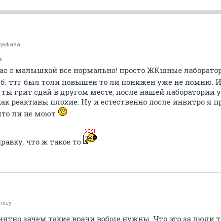
tywkaaa
!
 вас с малышкой все нормально! просто ЖКшные лаборатор
б. ттг был толи повышен то ли понижен уже не помню. И 
ты грит сдай в другом месте, после нашей лаборатории 
 как реактивы плохие. Ну и естественно после инвитро я 
что ли не моют
равку. что ж такое то
nkey
онятно зачем такие врачи вобще нужны. Что это за люди т