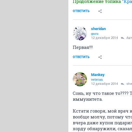
Продолжение топика
"Кра
ОТВЕТИТЬ
sheridan
guru
12 декабря 2014
Ав
Первая!!!
ОТВЕТИТЬ
Mankey
veteran
12 декабря 2014
she
Сонь, ну что такое то????
иммунитета.
Кстати говоря, мой врач 
вообще молчу, потому что
вчера даже купон подарил
хорду обнаружили, сказа