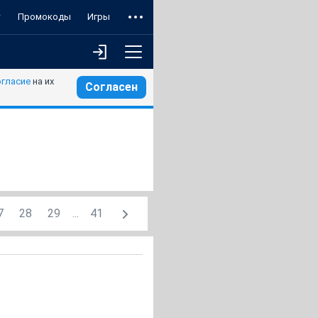
т
Промокоды
Игры
огласие
на их
Согласен
7
28
29
...
41