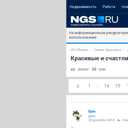
Недвижимость
Работа
Но
На информационном ресурсе при
использование.
НГС.Форум
Семья Здоровье
Красивые и счастли
368447
1000
1
...
14
15
Брю
guru
30 декабря 2014
Kaz