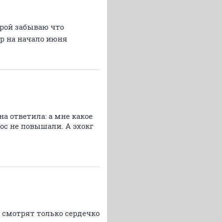
орой забываю что
р на начало июня
а ответила: а мне какое
лос не повышали. А эхокг
то смотрят только сердечко