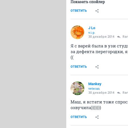
Показать спойлер
ОТВЕТИТЬ
J Lo
v.i.p.
30 декабря 2014
Ram
Я с варей была в узи студ
за дефекта перегородки,
((
ОТВЕТИТЬ
Mankey
veteran
30 декабря 2014
Ram
Маш, я кстати тоже спрос
озвучила)))))))
ОТВЕТИТЬ