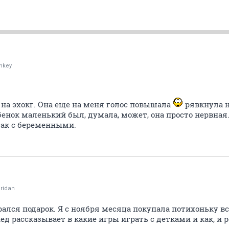
nkey
 на эхокг. Она еще на меня голос повышала
рявкнула н
енок маленький был, думала, может, она просто нервная
так с беременными.
ridan
рался подарок. Я с ноября месяца покупала потихоньку вс
ед рассказывает в какие игры играть с детками и как, и 