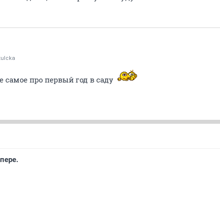
ulcka
е самое про первый год в саду
пере.