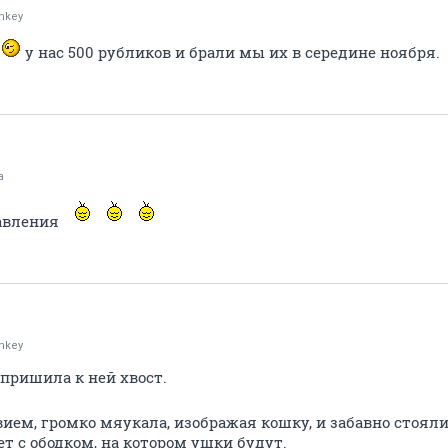
nkey
е
у нас 500 рубликов и брали мы их в середине ноября.
a
равления
nkey
пришила к ней хвост.
вием, громко мяукала, изображая кошку, и забавно стоял
т с ободком, на котором ушки будут.