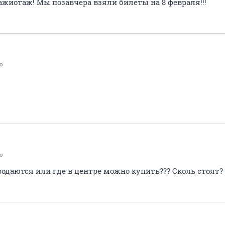
ажиотаж! Мы позавчера взяли билеты на 8 февраля!!!
ю
ю
родаются или где в центре можно купить??? Сколь стоят?