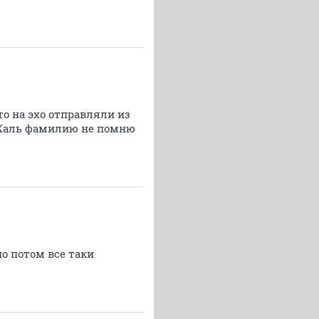
 то на эхо отправляли из
. Жаль фамилию не помню
о потом все таки