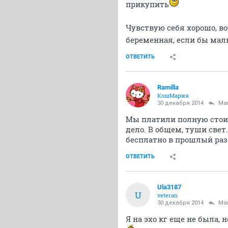
прикупить
Чувствую себя хорошо, во
беременная, если бы мал
ОТВЕТИТЬ
Ramilla
КошМария
30 декабря 2014
Ma
Мы платили полную стоимо
дело. В общем, туши свет
бесплатно в прошлый раз 
ОТВЕТИТЬ
Ula3187
U
veteran
30 декабря 2014
Ma
Я на эхо кг еще не была, 