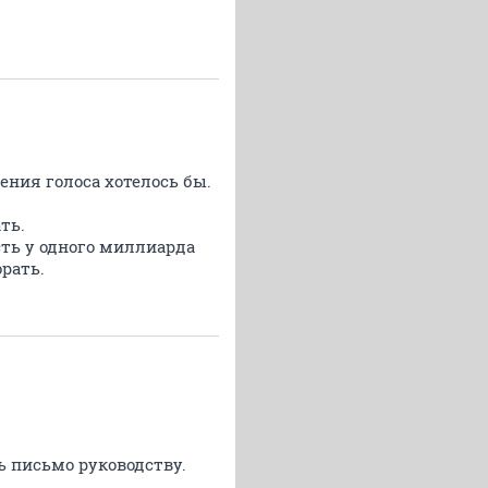
ения голоса хотелось бы.
ть.
сть у одного миллиарда
рать.
ь письмо руководству.