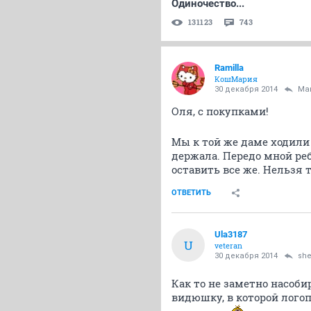
Одиночество...
131123
743
Ramilla
КошМария
30 декабря 2014
Ma
Оля, с покупками!
Мы к той же даме ходили
держала. Передо мной реб
оставить все же. Нельзя 
ОТВЕТИТЬ
Ula3187
U
veteran
30 декабря 2014
she
Как то не заметно насоби
видюшку, в которой логоп