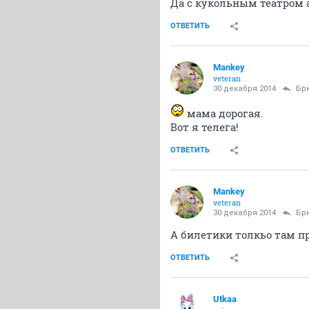
Да с кукольным театром 
ОТВЕТИТЬ
Mankey
veteran
30 декабря 2014
Бр
мама дорогая.
Вот я телега!
ОТВЕТИТЬ
Mankey
veteran
30 декабря 2014
Бр
А билетики толкьо там п
ОТВЕТИТЬ
Utkaa