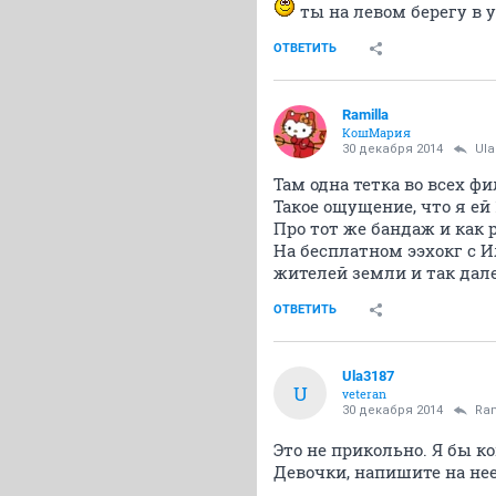
ты на левом берегу в 
ОТВЕТИТЬ
Ramilla
КошМария
30 декабря 2014
Ula
Там одна тетка во всех ф
Такое ощущение, что я ей
Про тот же бандаж и как
На бесплатном ээхокг с И
жителей земли и так дале
ОТВЕТИТЬ
Ula3187
U
veteran
30 декабря 2014
Ram
Это не прикольно. Я бы к
Девочки, напишите на нее