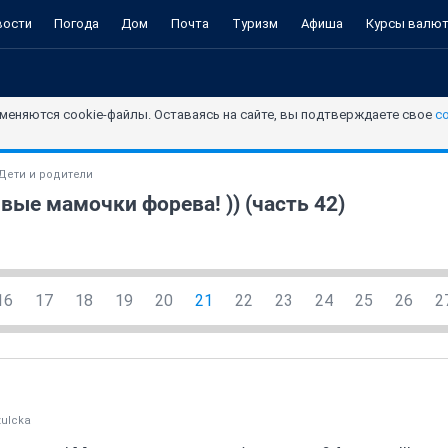
вости
Погода
Дом
Почта
Туризм
Афиша
Курсы валю
меняются cookie-файлы. Оставаясь на сайте, вы подтверждаете свое
с
Дети и родители
вые мамочки форева! )) (часть 42)
16
17
18
19
20
21
22
23
24
25
26
2
ulcka