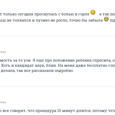
т только сегодня проснулась с болью в горле
а так п
ыш не толкался и пузико не росло, точно бы забыла
пд
nkey
сть за то узи. Я еще про положение ребенка спросила, он
. Хоть и кандидат наук, блин. На меня даже бесплатно го
делала, так все рассказали подробно.
nkey
но все говорят, что процедура 10 минут длится, потому ч