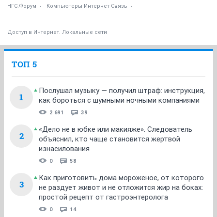
НГС.Форум
Компьютеры Интернет Связь
Доступ в Интернет. Локальные сети
ТОП 5
Послушал музыку — получил штраф: инструкция,
1
как бороться с шумными ночными компаниями
2 691
39
«Дело не в юбке или макияже». Следователь
2
объяснил, кто чаще становится жертвой
изнасилования
0
58
Как приготовить дома мороженое, от которого
3
не раздует живот и не отложится жир на боках:
простой рецепт от гастроэнтеролога
0
14