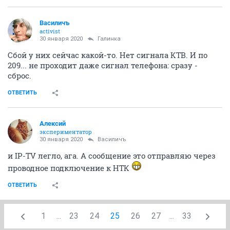
Василичъ
activist
30 января 2020
Галинка
Сбой у них сейчас какой-то. Нет сигнала КТВ. И по
209... не проходит даже сигнал телефона: сразу -
сброс.
ОТВЕТИТЬ
Алексий
экспериментатор
30 января 2020
Василичъ
и IP-TV легло, ага. А сообщение это отправляю через
проводное подключение к НТК
ОТВЕТИТЬ
1
...
23
24
25
26
27
...
33