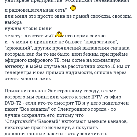
и радиовещательная сеть"
для меня это просто одна из граней свободы, свободы
выбора
нужны чтобы были
чем тут хвастаться?
это норма сейчас
и - у меня в принципе не бывает "квадратиков",
"хрюканий", других проявлений выпадения сигнала,
которые, как бы то ни было, неизбежны при приёме
эфирного цифрового ТВ, тем более на комнатную
антенну, в моём случае на расстоянии около 10 км от
телецентра и без прямой видимости, сплошь через
стены многоэтажек
Применительно к Электронному городу, в теме
которого мы свинтили чисто к теме IPTV vs эфир
DVB-T2 - если кто-то смотрит ТВ и у него подключен
пакет "Все каналы" от Электронного города - то
лучше сохранять его, потому что
"Стартовый"+"Базовый" включают меньше каналов,
некоторые просто исчезнут, а покупать
дополнительные пакеты - это увеличивать