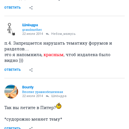
Bounty
Вполне уравнобешенная
22 июля 2014
Кешка
Срамота!!
исключительно лисички))
ОТВЕТИТЬ
fresh
old hamster
22 июля 2014
viktorina
я как буду сегодня идти же мимо и вдруг захочется
зайти
ОТВЕТИТЬ
viktorina
....
22 июля 2014
fresh