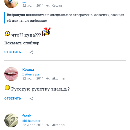
Бубль гум...
22 июля 2014
Небом_мaжусь
бабочку как приладить там инстукция есть?? не для тупых..однако
нна...
Насадка в виде бабочки с маленькой массажной
щёточкой из нежного бархатистого материала.
Крепится в район клитора при помощи
регулируемых ремней. Вибропуля вставляется в
специальное отверстие в «бабочке», сообщая ей
приятную вибрацию.
Длина: 11 см.
Ширина: 7 см.
ОТВЕТИТЬ