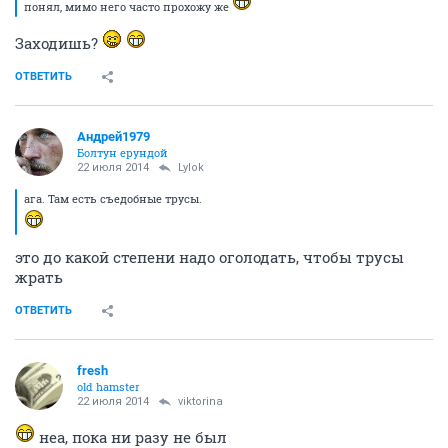
ОТВЕТИТЬ
Небом_мaжусь
Шампанское утром - высоко духовно!
22 июля 2014
Кешка
..п.5)))) слов нет, одни слни))
ОТВЕТИТЬ
Кешка
Бубль гум...
22 июля 2014
Небом_мaжусь
чет мне кажется, что меня сичас забанят нафиг
ОТВЕТИТЬ
viktorina
....