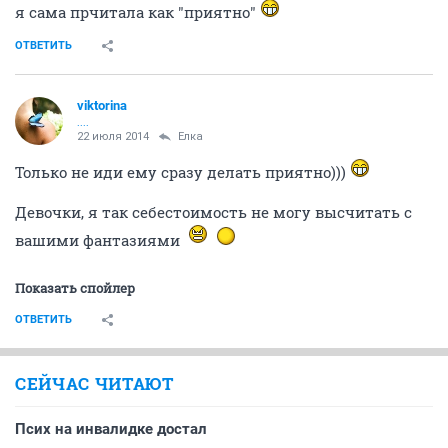
Там и лисички есть...нннадо?
ОТВЕТИТЬ
Кешка
Бубль гум...
22 июля 2014
Lylok
Ага, силиконовый...и так танцует угарно
ОТВЕТИТЬ
Небом_мaжусь
Шампанское утром - высоко духовно!
22 июля 2014
Lylok
..я об этом и говорю..что если б его..то тогда пошла б
в магаз...а атк без надобности))))
ОТВЕТИТЬ
Lylok