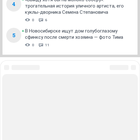
1
...
8
9
10
11
12
...
21
НГС.Форум
Сообщества
О чем говорят мужчины
ТОП 5
Кто тут воду мутит? Почему нельзя купаться
1
после 2 августа
17 411
28
Стоит меньше 500 тысяч: в Новосибирске на
2
торги выставили серый Infiniti — его заложил
владелец
0
13
«Привет, детишки!» Чего вы не знали о самом
3
страшном сериале 90-х