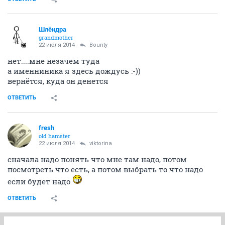
Зайди, чтобы ты выбрал себе??
ОТВЕТИТЬ
Шлёндра
grandmother
22 июля 2014
Небом_мaжусь
п.4. Запрещается нарушать тематику форумов и
разделов....
это я напомнила,
красным
, чтоб издалека было
видно )))
ОТВЕТИТЬ
Bounty
Вполне уравнобешенная
22 июля 2014
Шлёндра
Так вы летите в Питер?