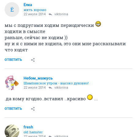
viktorina
....
22 июля 2014
Lylok
На Горской- недалеко от остановки
ОТВЕТИТЬ
Небом_мaжусь
Шампанское утром - высоко духовно!
22 июля 2014
Bounty
а че магазин есть, я думала..эт ток ачерез
распространителей...поэтому и решила у нее
спросить..ун раз оан распространитель..))втак то с
досавкой на дом) но если не срастется..то уду
иметьввиду..
я Лена ща ваще с левого не вылажу.ну так тока если с
ке мнить на машине, по делам..мне ваще ща
проблематично двигацо, а на такси денег нет..так
чтоя все вопросы старась решать в шаговой
доступности..ваще разленилась
ОТВЕТИТЬ