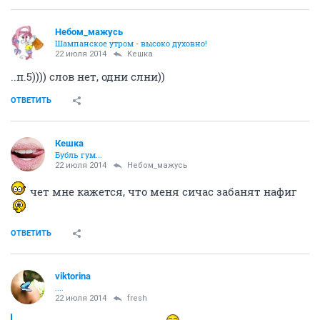
old hamster
22 июля 2014
viktorina
понял, мимо него часто прохожу же
ОТВЕТИТЬ
viktorina
....
22 июля 2014
Кешка
Русскую рулетку знаешь?
Знаю, даже представила
ОТВЕТИТЬ
Lylok
ваще пофигу...
22 июля 2014
Ёлка
ага. Там есть съедобные трусы.