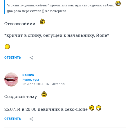
Псих на инвалидке достал
15778
199
Ситуация в России. (часть 18)
348877
973
Женские слезы...Вопрос к мужчинам
112414
412
Bounty
Вполне уравнобешенная
22 июля 2014
Небом_мaжусь
Зачем спрашивать, я могу купить тебе, приезжай,
забирай. Центр же рядом со мной))
ОТВЕТИТЬ
Кешка
Бубль гум...