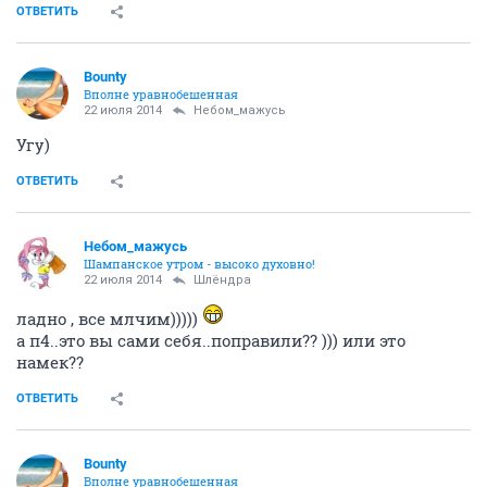
неа, пока ни разу не был
ОТВЕТИТЬ
Небом_мaжусь
Шампанское утром - высоко духовно!
22 июля 2014
Кешка
да прям))) кстати офигеть..нигде не видела..а на
казанове есть..краски ..специальные..ванильно-
шоколадные..типа съедобные..дял рисования..капец
придумали же...и порисовал и пожрал и
потрахался..короче ..прогресс шагает по планете..а
тов се по старинке..гуашь
ОТВЕТИТЬ
Шлёндра
grandmother
22 июля 2014
Небом_мaжусь
я вас сейчас на СФ снесу!