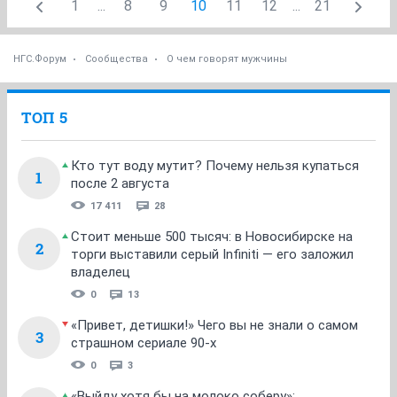
*судорожно меняет тему*
ОТВЕТИТЬ
Шлёндра
grandmother
22 июля 2014
Bounty
нет....мне незачем туда
а именниника я здесь дождусь :-))
вернётся, куда он денется
ОТВЕТИТЬ
fresh
old hamster
22 июля 2014
viktorina
сначала надо понять что мне там надо, потом
посмотреть что есть, а потом выбрать то что надо
если будет надо
ОТВЕТИТЬ