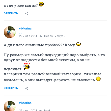
....
22 июля 2014
Кешка
аааааа
народу больше всяко придет
ОТВЕТИТЬ
Lylok
ваще пофигу...
22 июля 2014
Кешка
а где ты видела как он танцует? У тя есть такой?
у меня нету
ОТВЕТИТЬ
Lylok
ваще пофигу...
22 июля 2014
viktorina