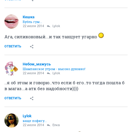
Ё
жить хорошо
22 июля 2014
Кешка
из-за вашей беседы.. я сейчас сообщение от
начальника отдела "принято сделаю сейчас"
прочитала как приятно сделаю сейчас
два раза перечитала )) не поверила
ОТВЕТИТЬ
Lylok
ваще пофигу...
22 июля 2014
viktorina
Это кольцо стимулирующее
ОТВЕТИТЬ
Кешка
Бубль гум...
22 июля 2014
Bounty