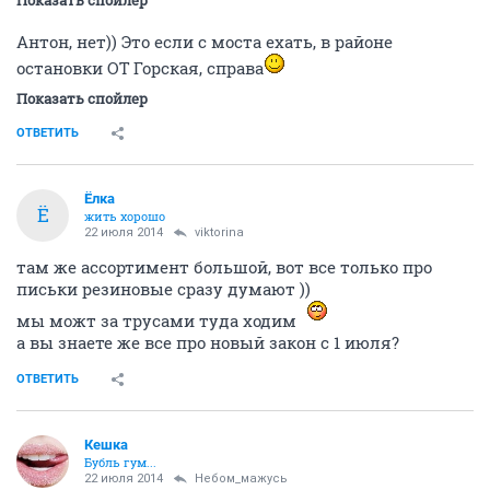
Я по молодости зашла туда....и увидела ряд этих
агрегатов разных размеров,
и еще продавец-
бабулька, подошла и спрашивает: "Вам что то
показать?"
спасибо, думаю, я все уже сама
увидела
ОТВЕТИТЬ
Небом_мaжусь
Шампанское утром - высоко духовно!
22 июля 2014
Кешка
бабочку как приладить там инстукция есть?? не для
тупых..однако
ОТВЕТИТЬ
viktorina
....
22 июля 2014
Кешка