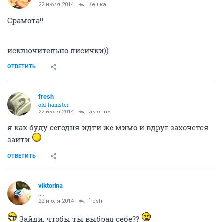
п.4
ОТВЕТИТЬ
Bounty
Вполне уравнобешенная
22 июля 2014
Небом_мaжусь
Угу)
ОТВЕТИТЬ
Небом_мaжусь
Шампанское утром - высоко духовно!
22 июля 2014
Шлёндра
ладно , все млчим)))))
а п4..это вы сами себя..поправили?? ))) или это
намек??
ОТВЕТИТЬ