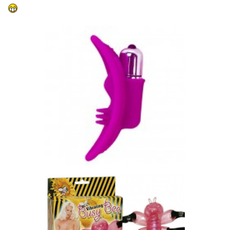
fresh
old hamster
22 июля 2014
viktorina
На Горской- недалеко от остановки
это как в сторону Студенческой если идти?
ОТВЕТИТЬ
Небом_мaжусь
Шампанское утром - высоко духовно!
22 июля 2014
Ёлка
..а че туда ходитьто???счасто...или они для ся
постоянно расширяли горизонты..и надо было
докупать..)))))
ОТВЕТИТЬ
Кешка
Бубль гум...
22 июля 2014
Bounty