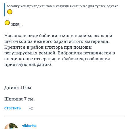
срамота какая
Показать спойлер
Антон, нет)) Это если с моста ехать, в районе
остановки ОТ Горская, справа
Показать спойлер
ОТВЕТИТЬ
Ёлка
Ё
жить хорошо
22 июля 2014
viktorina
там же ассортимент большой, вот все только про
письки резиновые сразу думают ))
мы можт за трусами туда ходим
а вы знаете же все про новый закон с 1 июля?
ОТВЕТИТЬ
Кешка