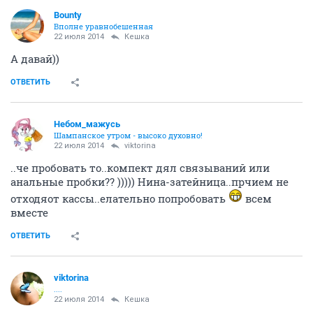
22 июля 2014
Ёлка
из-за вашей беседы.. я сейчас сообщение от начальника отдела
"принято сделаю сейчас" прочитала как приятно сделаю сейчас
два раза перечитала )) не поверила
Стоооооойййй
*кричит в спину, бегущей к начальнику, Йоле*
ОТВЕТИТЬ
Кешка
Бубль гум...
22 июля 2014
viktorina
Создавай тему
25.07.14 в 20:00 девичник в секс-шопе