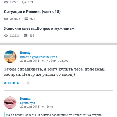
ваще пофигу...
22 июля 2014
Ёлка
я сама прчитала как "приятно"
ОТВЕТИТЬ
viktorina
....
22 июля 2014
Ёлка
Только не иди ему сразу делать приятно)))
Девочки, я так себестоимость не могу высчитать с
вашими фантазиями
Показать спойлер
ОТВЕТИТЬ
СЕЙЧАС ЧИТАЮТ