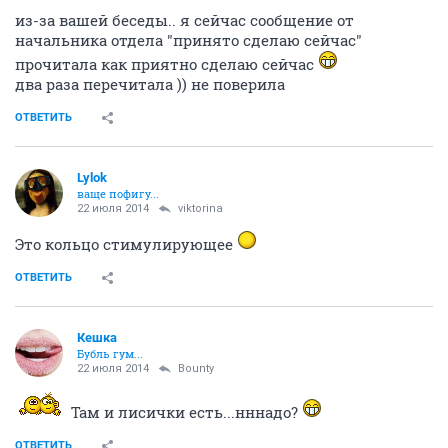
НГС.Форум
Сообщества
О чем говорят мужчины
Курилка (часть 28)
197387
1000
1
...
8
9
10
11
12
...
21
Ёлка