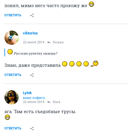
viktorina
....
22 июля 2014
Кешка
Вибропуля вставляется
в специальное отверстие в «бабочке», сообщая
ей приятную вибрацию.
что?? куда???
Показать спойлер
ОТВЕТИТЬ
Кешка
Бубль гум...
22 июля 2014
viktorina
Русскую рулетку знаешь?
ОТВЕТИТЬ
fresh