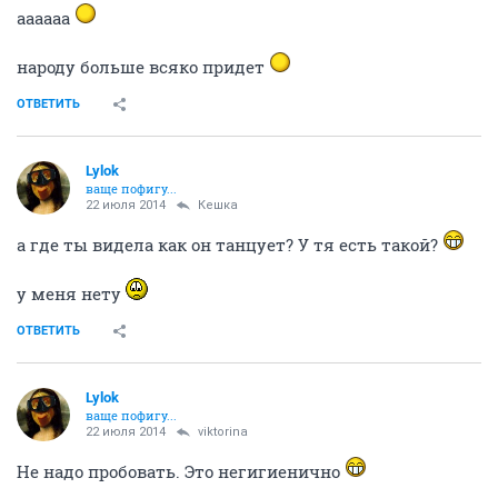
ОТВЕТИТЬ
Bounty
Вполне уравнобешенная
22 июля 2014
Кешка
А давай))
ОТВЕТИТЬ
Небом_мaжусь
Шампанское утром - высоко духовно!
22 июля 2014
viktorina
..че пробовать то..компект дял связываний или
анальные пробки?? ))))) Нина-затейница..прчием не
отходяот кассы..елательно попробовать
всем
вместе
ОТВЕТИТЬ
viktorina