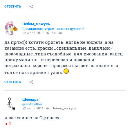
22 июля 2014
fresh
понял, мимо него часто прохожу же
Заходишь?
ОТВЕТИТЬ
Андрей1979
Болтун ерундой
22 июля 2014
Lylok
ага. Там есть съедобные трусы.
это до какой степени надо оголодать, чтобы трусы
жрать
ОТВЕТИТЬ
fresh
old hamster
22 июля 2014
viktorina