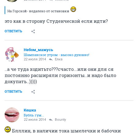
Ёлка
Ё
жить хорошо
22 июля 2014
viktorina
мы с подругами ходим периодически
ходили в смысле
раньше, сейчас не ходим ))
ну и я с ними не ходила, это они мне рассказывали
что ходят
ОТВЕТИТЬ
Небом_мaжусь
Шампанское утром - высоко духовно!
22 июля 2014
viktorina
.да кому кгодно..вставил ..красиво
...
ОТВЕТИТЬ