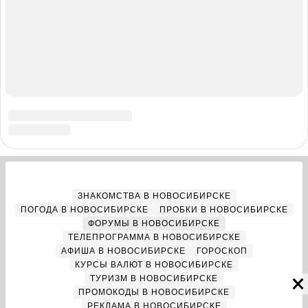
Адрес редакции: 630099, Россия, Новосибирск, ул. Ленина, д. 12,
6 этаж, телефон 8 (383) 212-52-52, 8 (923) 157-00-00
(круглосуточно)
Электронный адрес редакции:
ngs@shkulev.ru
Контактные данные для Роскомнадзора и государственных
органов:
juristnsk@shkulev.ru
Техподдержка:
help@shkulev.ru
, 8 (800) 200-03-83 (доб.3)
Разработка — ООО «Интернет Технологии»