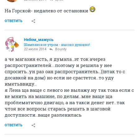
Не надо пробовать. Это негигиенично
а где у нее магаз?
ОТВЕТИТЬ
viktorina
....
22 июля 2014
Небом_мaжусь
А для чего анальные пробки??? Кому
Ну размер же самый подходящий надо выбрать, а то
вдруг от жадности большой схватим, а он не
подойдет
и шарики там разной весовой категории...тяжелые
возьмешь, а они выпадут-держать не сможешь
ОТВЕТИТЬ