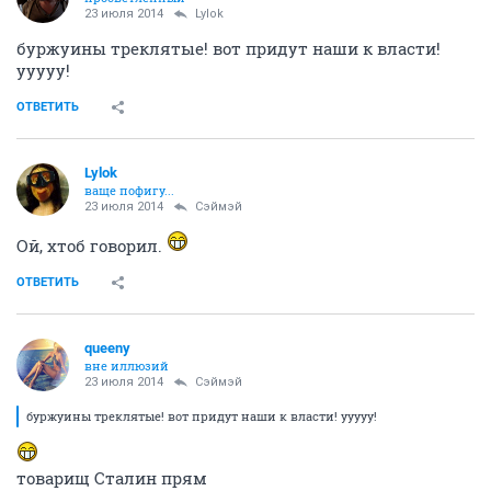
23 июля 2014
Lylok
буржуины треклятые! вот придут наши к власти!
ууууу!
ОТВЕТИТЬ
Lylok
ваще пофигу...
23 июля 2014
Сэймэй
Ой, хтоб говорил.
ОТВЕТИТЬ
queeny
вне иллюзий
23 июля 2014
Сэймэй
буржуины треклятые! вот придут наши к власти! ууууу!
товарищ Сталин прям