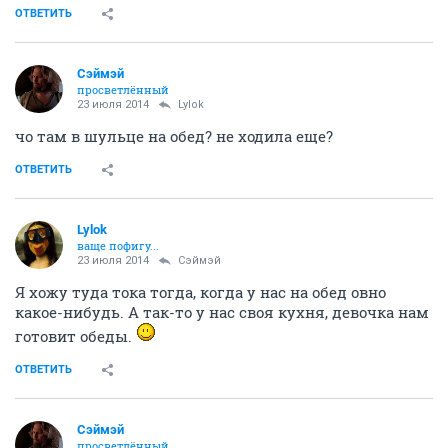
ОТВЕТИТЬ
Сэймэй
просветлённый
23 июля 2014
Lylok
чо там в шульце на обед? не ходила еще?
ОТВЕТИТЬ
Lylok
ваще пофигу...
23 июля 2014
Сэймэй
Я хожу туда тока тогда, когда у нас на обед овно
какое-нибудь. А так-то у нас своя кухня, девочка нам
готовит обеды.
ОТВЕТИТЬ
Сэймэй
просветлённый