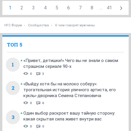
1
2
3
4
5
6
7
8
...
41
НГС.Форум
Сообщества
О чем говорят мужчины
ТОП 5
«Привет, детишки!» Чего вы не знали о самом
1
страшном сериале 90-х
0
3
«Выйду хотя бы на молоко соберу»:
2
трогательная история уличного артиста, его
куклы-дворника Семена Степановича
0
6
Один выбор раскроет вашу тайную сторону:
3
какая скрытая сила живет внутри вас
0
0