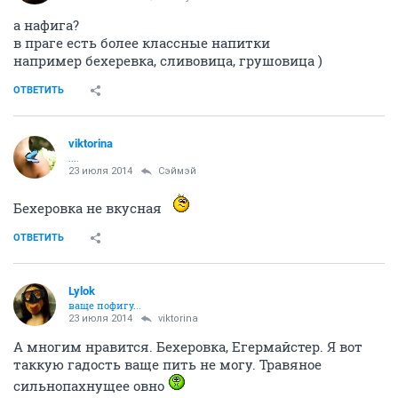
а нафига?
в праге есть более классные напитки
например бехеревка, сливовица, грушовица )
ОТВЕТИТЬ
viktorina
....
23 июля 2014
Сэймэй
Бехеровка не вкусная
ОТВЕТИТЬ
Lylok
ваще пофигу...
23 июля 2014
viktorina
А многим нравится. Бехеровка, Егермайстер. Я вот
таккую гадость ваще пить не могу. Травяное
сильнопахнущее овно