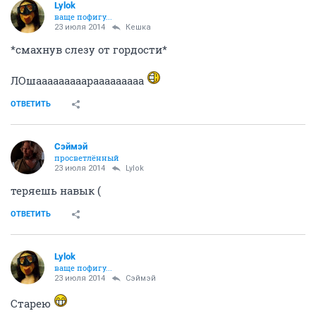
Lylok
ваще пофигу...
23 июля 2014
Кешка
*смахнув слезу от гордости*
ЛОшааааааааарааааааааа
ОТВЕТИТЬ
Сэймэй
просветлённый
23 июля 2014
Lylok
теряешь навык (
ОТВЕТИТЬ
Lylok
ваще пофигу...
23 июля 2014
Сэймэй
Старею