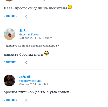
Дааа- просто он один на любителя
ОТВЕТИТЬ
_N_F_
Меценат Греха
23 июля 2014
Bounty
Давайте из Праги абсента закажем, а!?
давайте бросим пить
ОТВЕТИТЬ
Сэймэй
просветлённый
23 июля 2014
_N_F_
бросим пить???? да ты с ума сошел?
ОТВЕТИТЬ