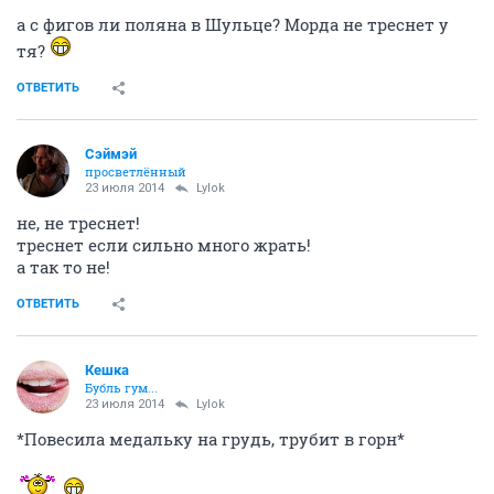
а с фигов ли поляна в Шульце? Морда не треснет у
тя?
ОТВЕТИТЬ
Сэймэй
просветлённый
23 июля 2014
Lylok
не, не треснет!
треснет если сильно много жрать!
а так то не!
ОТВЕТИТЬ
Кешка
Бубль гум...
23 июля 2014
Lylok
*Повесила медальку на грудь, трубит в горн*