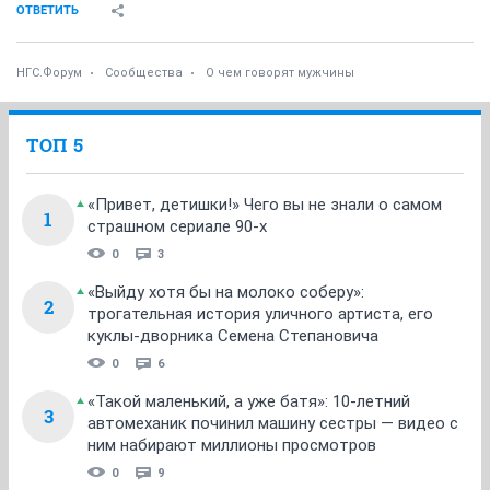
ОТВЕТИТЬ
НГС.Форум
Сообщества
О чем говорят мужчины
ТОП 5
«Привет, детишки!» Чего вы не знали о самом
1
страшном сериале 90-х
0
3
«Выйду хотя бы на молоко соберу»:
2
трогательная история уличного артиста, его
куклы-дворника Семена Степановича
0
6
«Такой маленький, а уже батя»: 10-летний
3
автомеханик починил машину сестры — видео с
ним набирают миллионы просмотров
0
9