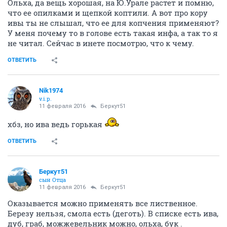
Ольха, да вещь хорошая, на Ю.Урале растет и помню,
что ее опилками и щепкой коптили. А вот про кору
ивы ты не слышал, что ее для копчения применяют?
У меня почему то в голове есть такая инфа, а так то я
не читал. Сейчас в инете посмотрю, что к чему.
ОТВЕТИТЬ
Nik1974
v.i.p.
11 февраля 2016
Беркут51
хбз, но ива ведь горькая
ОТВЕТИТЬ
Беркут51
сын Отца
11 февраля 2016
Беркут51
Оказывается можно применять все лиственное.
Березу нельзя, смола есть (деготь). В списке есть ива,
дуб, граб, можжевельник можно, ольха, бук .