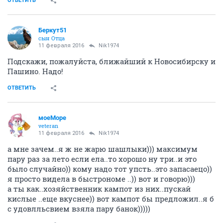
ОТВЕТИТЬ
Беркут51
сын Отца
11 февраля 2016
Nik1974
Подскажи, пожалуйста, ближайший к Новосибирску и
Пашино. Надо!
ОТВЕТИТЬ
моеМоре
veteran
11 февраля 2016
Nik1974
а мне зачем..я ж не жарю шашлыки))) максимум
пару раз за лето если ела..то хорошо ну три..и это
было случайно)) кому надо тот упсть..это запасаецо))
я просто видела в быстрономе ..)) вот и говорю)))
а ты как..хозяйственник кампот из них..пускай
кислые ..еще вкуснее)) вот кампот бы предложил..я б
с удовлльсвием взяла пару банок)))))