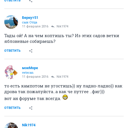
ОТВЕТИТЬ
Беркут51
сын Отца
11 февраля 2016
Nik1974
Тады ой! А на чем коптишь ты? Из этих садов ветки
яблоневые собираешь?
ОТВЕТИТЬ
моеМоре
veteran
11 февраля 2016
Nik1974
то есть кампотом не угостишь)) ну ладно-ладно)) как
дрова так пожалуйста..а как че путгее ..фиг)))
вот ан форуме так всегда.
ОТВЕТИТЬ
Nik1974