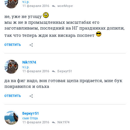
v.i.p.
11 февраля 2016
моеМоре
не, уже не угощу
мы ж не в промыщленных масштабах его
заготавливаем, последний на НГ праздниках допили,
так что теперь жди как вискарь поспеет
ОТВЕТИТЬ
Nik1974
v.i.p.
11 февраля 2016
Беркут51
да на фиг надо, вон готовая щепа продается, мне бук
понравился и ольха
ОТВЕТИТЬ
Беркут51
сын Отца
11 февраля 2016
Nik1974