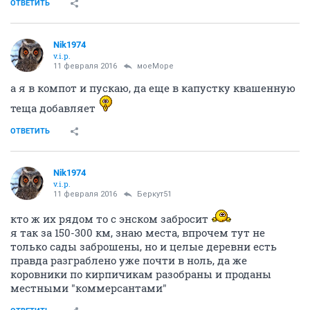
ОТВЕТИТЬ
Nik1974
v.i.p.
11 февраля 2016
моеМоре
а я в компот и пускаю, да еще в капустку квашенную
теща добавляет
ОТВЕТИТЬ
Nik1974
v.i.p.
11 февраля 2016
Беркут51
кто ж их рядом то с энском забросит
я так за 150-300 км, знаю места, впрочем тут не
только сады заброшены, но и целые деревни есть
правда разграблено уже почти в ноль, да же
коровники по кирпичикам разобраны и проданы
местными "коммерсантами"