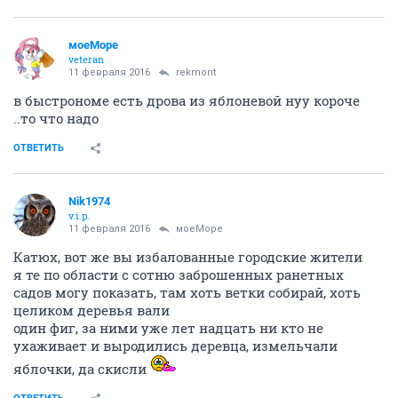
моеМоре
veteran
11 февраля 2016
rekmont
в быстрономе есть дрова из яблоневой нуу короче
..то что надо
ОТВЕТИТЬ
Nik1974
v.i.p.
11 февраля 2016
моеМоре
Катюх, вот же вы избалованные городские жители
я те по области с сотню заброшенных ранетных
садов могу показать, там хоть ветки собирай, хоть
целиком деревья вали
один фиг, за ними уже лет надцать ни кто не
ухаживает и выродились деревца, измельчали
яблочки, да скисли