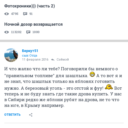
Фотохроники))) (часть 2)
4795
91
Ночной дозор возвращается
113202
1000
Беркут51
сын Отца
11 февраля 2016
Сэймэй
И что жалко что ли тебе? Поговорили бы немного о
"правильном топливе" для шашлыка.
А то вот я и
не знал, что шашлык только на яблонях готовить
нужно. А березовый уголь - это отстой и фуу!
Вот
теперь и не буду знать где такие дрова купить. У нас
в Сибири редко же яблони рубят на дрова, не то что
на юге, в Крыму например.
ОТВЕТИТЬ