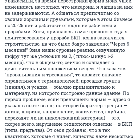
Уважаемый, за время перестройки форма моих ушей
изменилась настолько, что макароны и лапша на них
не задерживаются. А общаться предпочитаю со
своими хорошими друзьями, которые в этом бизнесе
по 20-25 лет и работают отнюдь не рабочими и
прорабами. Хотя, признаюсь, в мае прошлого года я
поинтересовался у прораба БКП, когда закончится
строительство, на что было бодро заявлено: "Через 6
месяцев!" Зная наши суровые реалии, озвученную
цифру тут же умножил на 2, ( плюс-минус 1-2
месяца), что в общем-то, сейчас и совпадает с
действительным положением вещей. Что касается
"проваливания и трескания", то давайте вначале
определимся с терминологией: просадка грунта
(здания), и усадка — обычно применительно к
материалу, из которого построено данное здание. По
первой проблеме, если превышены нормы — адрес я
указал в посте выше, по второй (характер трещин —
длина, ширина, направление, количество, глубина,
переходят ли на нижележащий материал) — это,
скорее всего, нарушение технологии отделки — в БКП
(типа, предъява). От себя добавлю, что в тех
квартирах, которые я видел, качество даже несколько