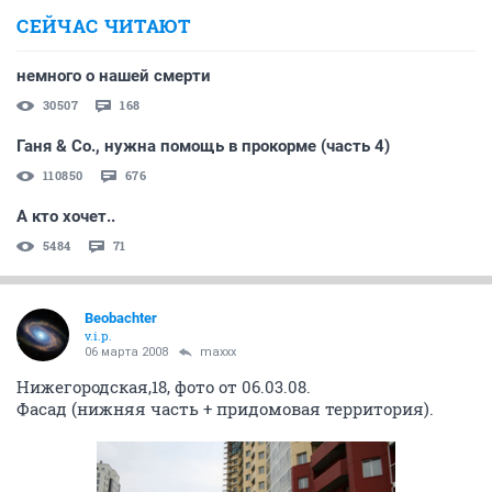
СЕЙЧАС ЧИТАЮТ
немного о нашей смерти
30507
168
Ганя & Co., нужна помощь в прокорме (часть 4)
110850
676
А кто хочет..
5484
71
Beobachter
v.i.p.
06 марта 2008
maxxx
Нижегородская,18, фото от 06.03.08.
Фасад (нижняя часть + придомовая территория).