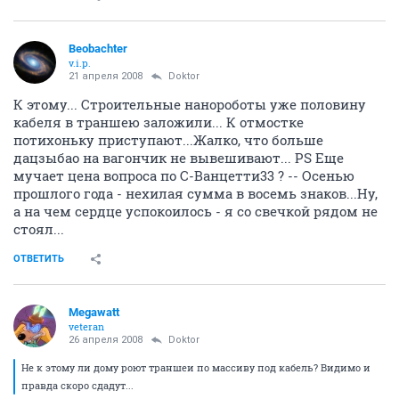
Beobachter
v.i.p.
21 апреля 2008
Doktor
К этому... Строительные нанороботы уже половину
кабеля в траншею заложили... К отмостке
потихоньку приступают...Жалко, что больше
дацзыбао на вагончик не вывешивают... PS Еще
мучает цена вопроса по С-Ванцетти33 ? -- Осенью
прошлого года - нехилая сумма в восемь знаков...Ну,
а на чем сердце успокоилось - я со свечкой рядом не
стоял...
ОТВЕТИТЬ
Megawatt
veteran
26 апреля 2008
Doktor
Не к этому ли дому роют траншеи по массиву под кабель? Видимо и
правда скоро сдадут...