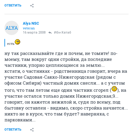
ОТВЕТИТЬ
Alya NSC
ALYA
veteran
16 марта 2008
Ибн-Хатаб
есть
ну так рассказывайте где и почем, не томите! по-
моему, там вокруг одни стройки, да последние
частники, упорно цепляющиеся за землю...
кстати, о частниках - родственница говорит, вчера на
участке Садовая-Сакко-Нижегородская (рядом с
офисом Сибири) частный домик снесли... а с учетом
того, что там летом еще один частник сгорел (
), на
участке остался только домик Нижегородская,9...
говорит, он кажется нежилой и, судя по всему, под
бытовку оставлен - видимо, скоро стройка начнется...
никто не в курсе, что там будет? наверняка, с
парковками...
ОТВЕТИТЬ