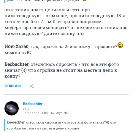
этот топик практ.целиком и есть про
нижегородскую... в смысле, про нижегородскую, 18, а
точнее про бкп-7... м.б. и правда попросим
модератора переименовать? а где еще есть топик про
нижегородскую? дайте ссылку плз
Ибн-Хатаб
, так, гаражи на 2гисе вижу... продаете?
можно в ЛС
Beobachter
, стесняюсь спросить - что все эти фото
значат?))) что стройка не стоит на месте и дело к
концу?
ОТВЕТИТЬ
Beobachter
v.i.p.
14 апреля 2008
Alya NSC
Beobachter
, стесняюсь спросить - что все эти фото значат?))) что
стройка не стоит на месте и дело к концу?