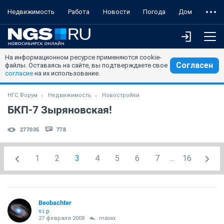
Недвижимость
Работа
Новости
Погода
Дом
На информационном ресурсе применяются cookie-
Согласен
файлы. Оставаясь на сайте, вы подтверждаете свое
согласие
на их использование.
НГС.Форум
Недвижимость
Новостройки
БКП-7 Зыряновская!
277035
778
1
2
3
4
5
6
7
...
16
Beobachter
v.i.p.
27 февраля 2008
maxxx