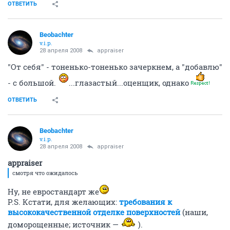
ОТВЕТИТЬ
Beobachter
v.i.p.
28 апреля 2008
appraiser
"От себя" - тоненько-тоненько зачеркнем, а "добавлю"
- c большой.
...глазастый...оценщик, однако
ОТВЕТИТЬ
Beobachter
v.i.p.
28 апреля 2008
appraiser
appraiser
смотря что ожидалось
Ну, не евростандарт же
P.S. Кстати, для желающих:
требования к
высококачественной отделке поверхностей
(наши,
доморощенные; источник —
).