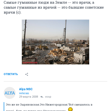
Самые гуманные люди на Земле -- это врачи, а
самые гуманные из врачей -- это бывшие советские
врачи (c).
ОТВЕТИТЬ
Alya NSC
ALYA
veteran
29 марта 2008
vosp
Это же не Зыряновская.Это Нижегородская."Всё смешалось в
доме"...Есть же топик про Нижегородскую...