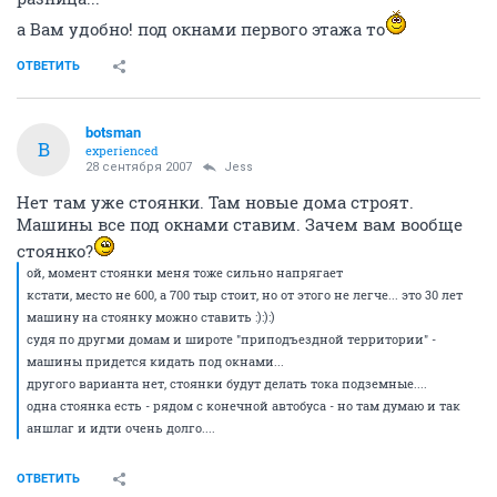
а Вам удобно! под окнами первого этажа то
ОТВЕТИТЬ
botsman
B
experienced
28 сентября 2007
Jess
Нет там уже стоянки. Там новые дома строят.
Машины все под окнами ставим. Зачем вам вообще
стоянко?
ой, момент стоянки меня тоже сильно напрягает
кстати, место не 600, а 700 тыр стоит, но от этого не легче... это 30 лет
машину на стоянку можно ставить :):):)
судя по другми домам и широте "приподъездной территории" -
машины придется кидать под окнами...
другого варианта нет, стоянки будут делать тока подземные....
одна стоянка есть - рядом с конечной автобуса - но там думаю и так
аншлаг и идти очень долго....
ОТВЕТИТЬ