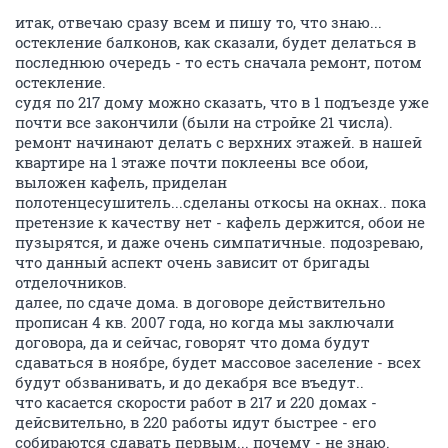
итак, отвечаю сразу всем и пишу то, что знаю...
остекление балконов, как сказали, будет делаться в
последнюю очередь - то есть сначала ремонт, потом
остекление.
судя по 217 дому можно сказать, что в 1 подъезде уже
почти все закончили (были на стройке 21 числа).
ремонт начинают делать с верхних этажей. в нашей
квартире на 1 этаже почти поклеены все обои,
выложен кафель, приделан
полотенцесушитель...сделаны откосы на окнах.. пока
претензие к качеству нет - кафель держится, обои не
пузырятся, и даже очень симпатичные. подозреваю,
что данный аспект очень зависит от бригады
отделочников.
далее, по сдаче дома. в договоре действительно
прописан 4 кв. 2007 года, но когда мы заключали
договора, да и сейчас, говорят что дома будут
сдаваться в ноябре, будет массовое заселение - всех
будут обзванивать, и до декабря все въедут..
что касается скорости работ в 217 и 220 домах -
дейсвительно, в 220 работы идут быстрее - его
собираются сдавать первым... почему - не знаю.