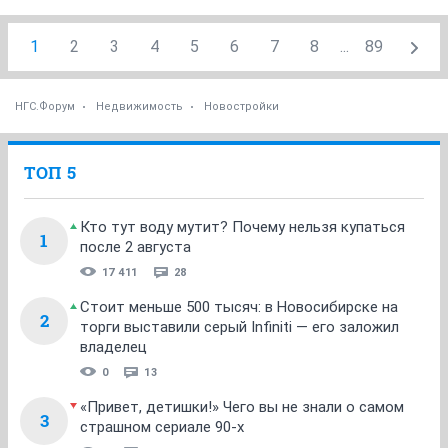
1
2
3
4
5
6
7
8
...
89
НГС.Форум
Недвижимость
Новостройки
ТОП 5
Кто тут воду мутит? Почему нельзя купаться
1
после 2 августа
17 411
28
Стоит меньше 500 тысяч: в Новосибирске на
2
торги выставили серый Infiniti — его заложил
владелец
0
13
«Привет, детишки!» Чего вы не знали о самом
3
страшном сериале 90-х