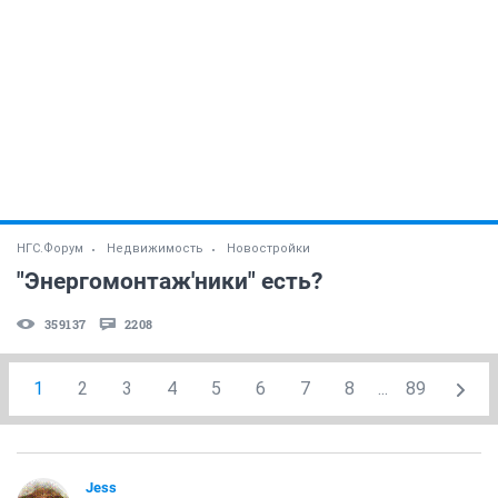
НГС.Форум
Недвижимость
Новостройки
"Энергомонтаж'ники" есть?
359137
2208
1
2
3
4
5
6
7
8
...
89
Jess