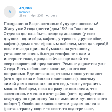
AN_2007
A
member
28 сентября 2007
Jess
Поздравляю Вас,счастливые будущие новоселы!
Живу уже 2 года (почти )дом 15/2 по Тюленина.
Отделка должна быть везде одинаковая (у всех
двушек - одни обои, кафель, у трешек- другие обои,
кафель), дома с телефонным кабелем, месяца через1,5
после въезда пришла бумажка на установку,
установили очень быстро телефончик нам и
интернет тоже, правда сейчас еще какой-то
сверхскоростной предлагают. Ремонт держится уже
2 года. Есть небольшие косячки, но это все
поправимо. Единственное, откосы плохо утепляют
(это я про окна и балкон пластиковые), поэтому
зимой дома сквозняк. но это ведь тоже устранить
можно. Вообщем, пока ни разу не пожалели, что
заселились именно в этот район (хотя приобретали
квартиру по принципу "за не имением лучшего и это
пойдет"). Особенно классно летом: рядом аллея и
фонтан, травку ходят то сеют, то подстригают,