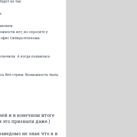
удет не так.
н.
тановки.
ожности нет, но спросите у
в офис Сибирьтелекома.
аключили. А когда появилась
сь Веб-стрим. Возможность была,
.
ней и в конечном итоге
 это признали даже.)
аведомо не зная что я в