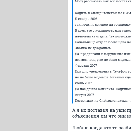
Могу рассказать как мы поставил
Ходить в Сибирьтелеком на Б.Хм
Д екабрь 2006
заключили договор на установку 
В комнате с компьютерами спрос
начальника отдела. Тех возможн
Начальница отдела пообещала поз
Звонка не дождались.
Да, предлагали в нарушение ихн
возможнось, уже не было модемо
Февраль 2007
Пришло уведомление. Телефон ус
но не было модемов. Начальниц
Июль 2007
До нас дошла Коннекта. Подключ
Август 2007
Позвонили из Сибирьтелекома -
А я их поставил на уши п
объяснения им что они не
Люблю когда кто то разб