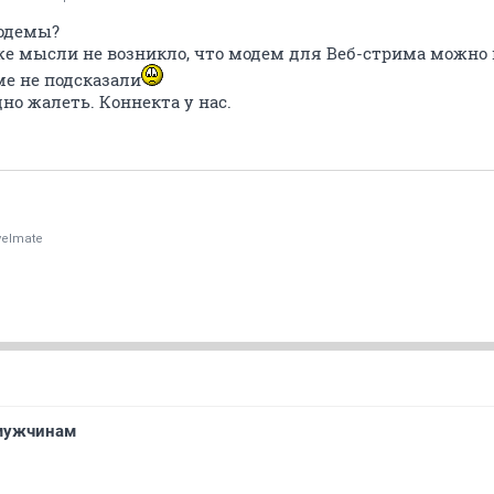
модемы?
аже мысли не возникло, что модем для Веб-стрима можно
ме не подсказали
дно жалеть. Коннекта у нас.
velmate
 мужчинам