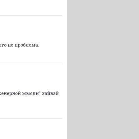
его не проблема.
нженерной мысли" хайвэй