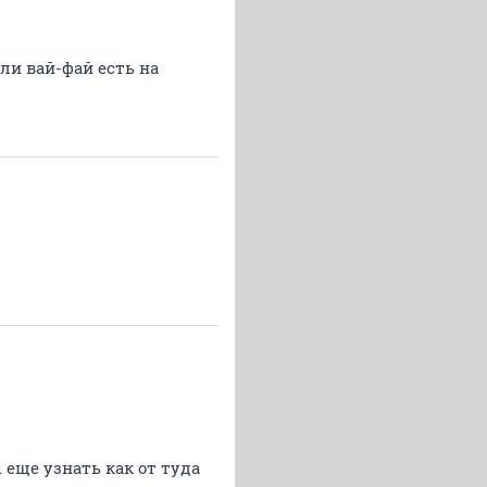
сли вай-фай есть на
 еще узнать как от туда