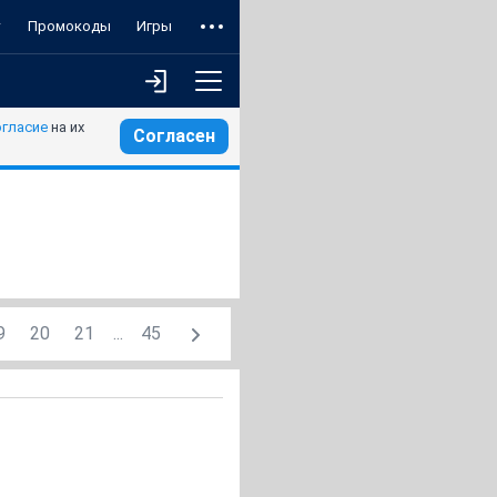
т
Промокоды
Игры
огласие
на их
Согласен
9
20
21
...
45