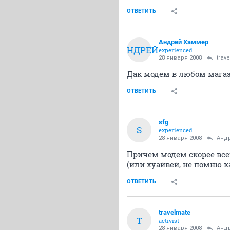
ОТВЕТИТЬ
Андрей Хаммер
АНДРЕЙ
experienced
28 января 2008
trav
Дак модем в любом магази
ОТВЕТИТЬ
sfg
S
experienced
28 января 2008
Анд
Причем модем скорее все
(или хуайвей, не помню к
ОТВЕТИТЬ
travelmate
T
activist
28 января 2008
Анд