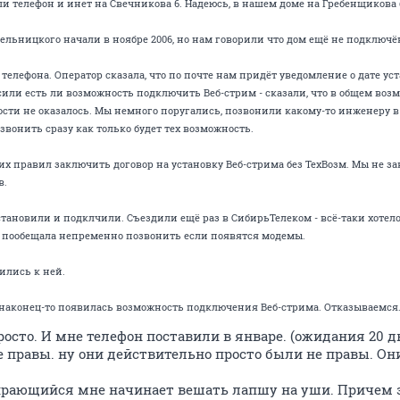
и телефон и инет на Свечникова 6. Надеюсь, в нашем доме на Гребенщикова б
ельницкого начали в ноябре 2006, но нам говорили что дом ещё не подключё
телефона. Оператор сказала, что по почте нам придёт уведомление о дате ус
или есть ли возможность подключить Веб-стрим - сказали, что в общем возм
ости не оказалось. Мы немного поругались, позвонили какому-то инженеру 
вонить сразу как только будет тех возможность.
их правил заключить договор на установку Веб-стрима без ТехВозм. Мы не з
в.
тановили и подклчили. Съездили ещё раз в СибирьТелеком - всё-таки хотело
а пообещала непременно позвонить если появятся модемы.
ились к ней.
 наконец-то появилась возможность подключения Веб-стрима. Отказываемся
росто. И мне телефон поставили в январе. (ожидания 20 д
 правы. ну они действительно просто были не правы. Они
ирающийся мне начинает вешать лапшу на уши. Причем з