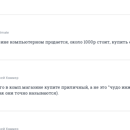
elmate
не компьютерном продается, около 1000р стоит, купить 
рей Хаммер
го в комп.магазине купите приличный, а не это "чудо и
ак они точно называются).
рей Хаммер