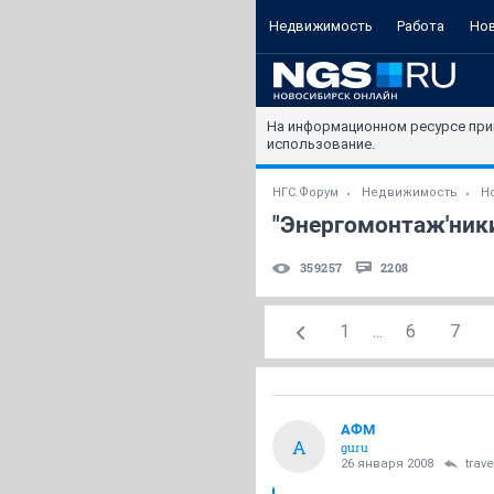
Недвижимость
Работа
Но
На информационном ресурсе при
использование.
НГС.Форум
Недвижимость
Н
"Энергомонтаж'ники
359257
2208
1
...
6
7
АФМ
А
guru
26 января 2008
trav