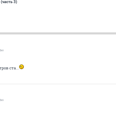
(часть 3)
dei
ров ста...
dei