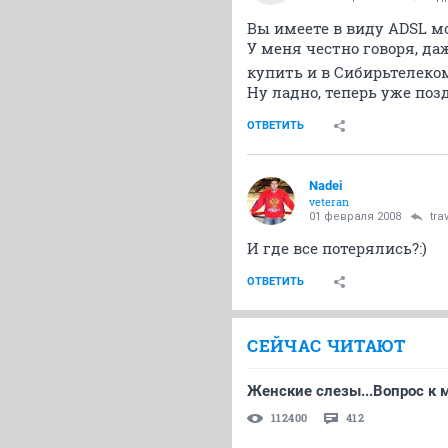
Вы имеете в виду ADSL 
У меня честно говоря, д
купить и в Сибирьтелеко
Ну ладно, теперь уже поз
ОТВЕТИТЬ
Nadei
veteran
01 февраля 2008
tra
И где все потерялись?:)
ОТВЕТИТЬ
СЕЙЧАС ЧИТАЮТ
Женские слезы...Вопрос к
112400
412