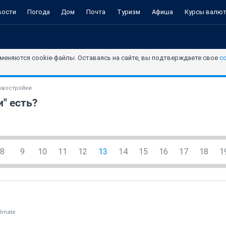
вости
Погода
Дом
Почта
Туризм
Афиша
Курсы валю
меняются cookie-файлы. Оставаясь на сайте, вы подтверждаете свое
с
овостройки
" есть?
8
9
10
11
12
13
14
15
16
17
18
1
elmate