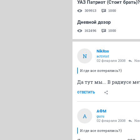
УАЗ Патриот (Стоит брать)? 
309913
1000
Дневной дозор
162496
1000
Nikitos
N
activist
02 февраля 2008
Na
И где все потерялись?:)
Да тут мы... В радиусе мет
ОТВЕТИТЬ
АФМ
А
guru
02 февраля 2008
Na
И где все потерялись?:)