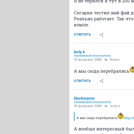
Я не терялся я тут в 200 
Сегодня тестил вай-фай д
Реально работает. Так что
компе.
ОТВЕТИТЬ
lesly k
Анонимный пользователь
03 февраля 2008
Nadei
А мы сюда перебрались
ОТВЕТИТЬ
blackmanov
Анонимный пользователь
04 февраля 2008
lesly k
А мы сюда перебрались
http:/
А вообще интересный был