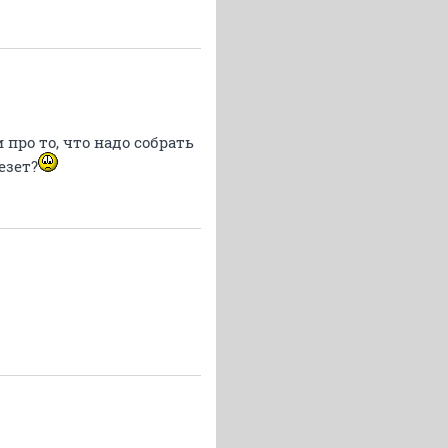
про то, что надо собрать
езет?