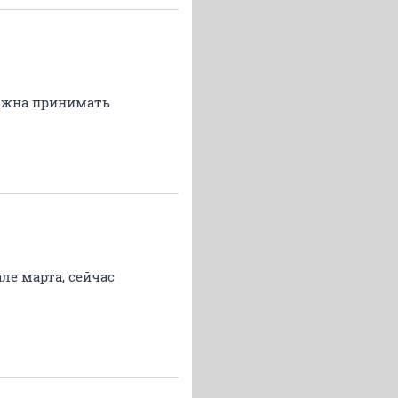
олжна принимать
але марта, сейчас