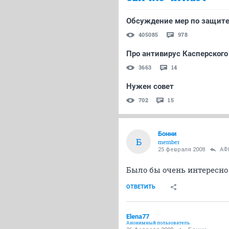
Обсуждение мер по защите
405085
978
Про антивирус Касперского
3663
14
Нужен совет
702
15
Бонни
Б
member
25 февраля 2008
АФ
Было бы очень интересно
ОТВЕТИТЬ
Elena77
Анонимный пользователь