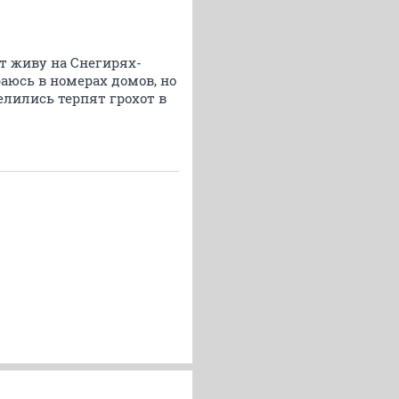
нт живу на Снегирях-
аюсь в номерах домов, но
елились терпят грохот в