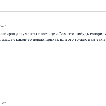
na77
 забирал документы в юстиции, Вам что-нибудь говорили 
к. вышел какой-то новый приказ, или это только нам так в
na77