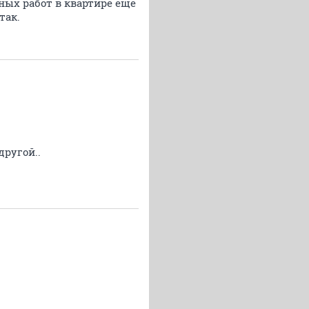
чных работ в квартире еще
так.
другой..