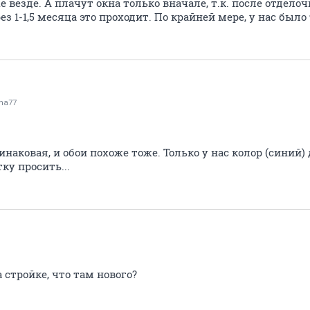
 везде. А плачут окна только вначале, т.к. после отдело
з 1-1,5 месяца это проходит. По крайней мере, у нас было 
na77
наковая, и обои похоже тоже. Только у нас колор (синий) 
ку просить...
 стройке, что там нового?