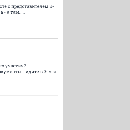
сте с представителем Э-
 а там.....
го участия?
окументы - идите в Э-м и