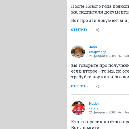
После Нового года подход
жа, подписали документы,
Вот про эти документы и 
ОТВЕТИТЬ
Jess
смартовод
26 февраля 2008
Бо
вы говорите про получен
если второе - то мы по о
требуйте нормального ко
ОТВЕТИТЬ
Nadei
veteran
26 февраля 2008
Je
Кто-то просил до этого про
Вот держите...