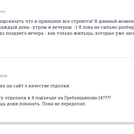
нни
 подсказать что в принципе все строится! В данный моме
ждый день -утром и вечером :-) Я пока не сильно разбир
до позднего вечера - как только жильцы, которые уже зас
4538
у на сайт о качестве отделки.
у отделали в 4 подъезде на Гребенщикова 14????
щь доки показать. Пока не переделал.