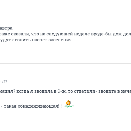
автра.
таже сказали, что на следующей неделе вроде-бы дом д
удут звонить насчет заселения.
na77
ация? когда я звонила в Э-ж, то ответили- звоните в нач
- такая обнадеживающая!!!