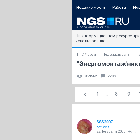
Недвижимость
Работа
Но
На информационном ресурсе при
использование.
НГС.Форум
Недвижимость
Н
"Энергомонтаж'ники
359562
2208
1
...
8
9
SSS2007
activist
22 февраля 2008
tim