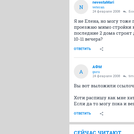
nevestaMari
N
veteran
24 февраля 2008
Бо
Я не Елена, но могу тоже
проезжаю мимо стройки ка
последние 2 дома строят 
10-11 вечера?
ОТВЕТИТЬ
АФМ
А
guru
24 февраля 2008
tim
Вы вот выложили ссылочк
Хоти распишу как мне хат
Если да то могу пока и ве
ОТВЕТИТЬ
СЕЙЧАС ЧИТАЮТ