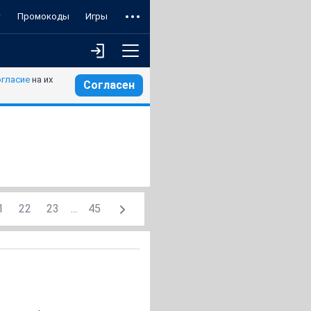
т
Промокоды
Игры
огласие
на их
Согласен
1
22
23
...
45