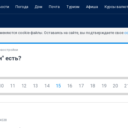
вости
Погода
Дом
Почта
Туризм
Афиша
Курсы валю
меняются cookie-файлы. Оставаясь на сайте, вы подтверждаете свое
с
овостройки
" есть?
10
11
12
13
14
15
16
17
18
19
20
2
4538