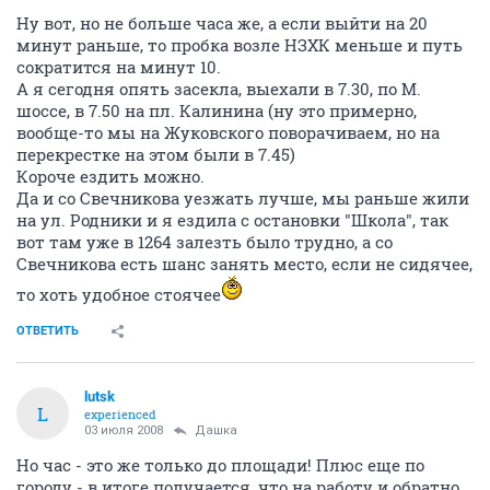
Ну вот, но не больше часа же, а если выйти на 20
минут раньше, то пробка возле НЗХК меньше и путь
сократится на минут 10.
А я сегодня опять засекла, выехали в 7.30, по М.
шоссе, в 7.50 на пл. Калинина (ну это примерно,
вообще-то мы на Жуковского поворачиваем, но на
перекрестке на этом были в 7.45)
Короче ездить можно.
Да и со Свечникова уезжать лучше, мы раньше жили
на ул. Родники и я ездила с остановки "Школа", так
вот там уже в 1264 залезть было трудно, а со
Свечникова есть шанс занять место, если не сидячее,
то хоть удобное стоячее
ОТВЕТИТЬ
lutsk
L
experienced
03 июля 2008
Дашка
Но час - это же только до площади! Плюс еще по
городу - в итоге получается, что на работу и обратно