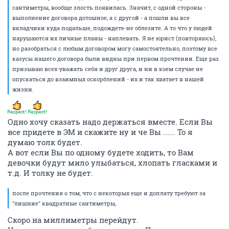
сантиметры, вообще злость появилась. Значит, с одной стороны -
выполнение договора дотошное, а с другой - а пошли вы все
вкладчики куда подальше, подождете-не облезите. А то что у людей
нарушаются их личные планы - наплевать. Я не юрист (повторяюсь),
но разобраться с любым договором могу самостоятельно, поэтому все
казусы нашего договора были видны при первом прочтении. Еще раз
призываю всех-уважать себя и друг друга, и ни в коем случае не
опускаться до взаимных оскорблений - их и так хватает в нашей
жизни.
Одно хочу сказать надо держаться вместе. Если Вы
все придете в ЭМ и скажите ну и че Вы ...... То я
думаю толк будет.
А вот если Вы по одному будете ходить, то Вам
девочки будут мило улыбаться, хлопать гласками и
т.д. И толку не будет.
после прочтения о том, что с некоторых еще и доплату требуют за
"лишние" квадратные сантиметры,
Скоро на миллиметры перейдут.