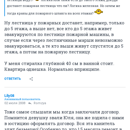
достанет пожарная лестница что ли? Логика железная. Но зачем же
тогда краны для пожарного шланга на всех этажах?
Ну лестница у пожарных достанет, например, только
до 5 этажа, а выше нет, все кто до 5 этажа живет
эвакуируются по лестнице пожарной машины, в
случае если через лестничиные марши невозможно
эвакуироваться, а те кто выши живут спустятся до 5
этажа, а потом на пожарную лестницу.
У меня стиралка глубиной 40 см в ванной стоит.
Квартира однешка. Нормально впринципе.
ОТВЕТИТЬ
Lily08
Анонимный пользователь
02 июля 2008
Romzya
Тоже самое слышали мы когда заключали договор.
Помнится девушку звали Юля, она же ходила с нами
в юстицию оформлять договор. Вся эта канитель
злит безмерно! Особенно то, что 1,5 месяца ремонт в