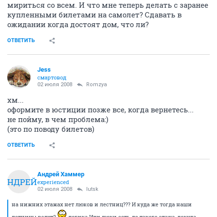
мириться со всем. И что мне теперь делать с заранее
купленными билетами на самолет? Сдавать в
ожидании когда достоят дом, что ли?
ОТВЕТИТЬ
Jess
смартовод
02 июля 2008
Romzya
хм...
оформите в юстиции позже все, когда вернетесь...
не пойму, в чем проблема:)
(это по поводу билетов)
ОТВЕТИТЬ
Андрей Хаммер
АНДРЕЙ
experienced
02 июля 2008
lutsk
на нижних этажах нет люков и лестниц??? И куда же тогда наши
летницы ведут?
логика Или люки есть до такого этажа, докуда