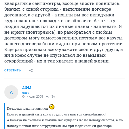
квадратные сантиметры, вообще злость появилась.
Значит, с одной стороны - выполнение договора
дотошное, а с другой - а пошли вы все вкладчики
куда подальше, подождете-не облезите. А то что у
людей нарушаются их личные планы - наплевать. Я
не юрист (повторяюсь), но разобраться с любым
договором могу самостоятельно, поэтому все казусы
нашего договора были видны при первом прочтении.
Еще раз призываю всех-уважать себя и друг друга, и
ни в коем случае не опускаться до взаимных
оскорблений - их и так хватает в нашей жизни.
ОТВЕТИТЬ
АФМ
А
guru
04 июля 2008
Зуля
По-моему вам не хамили
Просто в данной ситуации трудно оставаться спокойными!
А Romzya на сколько я поняла, возмущался не по поводу билетов, а по
поводу наглой лжи сотрудников ЭМ при подписании договора.