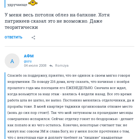
удручающе
У меня весь потолок облез на балконе. Хотя
патрикеев сказал это не возможно. Даже
теоритически
ОТВЕТИТЬ
АФМ
А
guru
04 июля 2008
Romzya
Спасибо за поддержку, приятно, что не одинок в своем мягко говоря
недоумении. По поводу 216 дома, хочу сказать, что начиная с ноября
прошлого года мы посещали его ЕЖЕНЕДЕЛЬНО. Сначала все ждал,
когда возьмутся за наш этаж - взялись 4 недели назад. Все это время
работа шла не шатко, не валко. Постоянно менялись отделочники, да и
прорабы тоже. В моей квартире таджики организовали отхожее место
(вонь до сих пор стоит). Так что мой энтузиазм за прошедшие месяцы
совершенно испарился. Сейчас отделку гонят по бездорожью - делают
как попало и из чего осталось. Конечно, некоторые считают так: не
кинул нас совсем ЭМ и слава Богу, но у меня после прочтения о том,
что с некоторых еще и доплату требуют за "лишние" квадратные