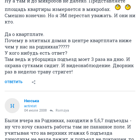
Ну а там и до микробов не далеко. Представляете
площадь квартиры измеряется в микробах.
Смешно конечно. Но я ЭМ перестал уважать. И они ни
кто.
Да о квартплате.
Почему в элитных домах в центре квартплата ниже
чем у нас на родниках?????
У кого нибудь есть ответ?
Там ведь и уборщица подъезд моет 3 раза на дню. И
охрана сутками сидит. И видеонаблюдение. Дворник
раз в неделю траву стригет!
ОТВЕТИТЬ
Нюська
Н
activist
04 июля 2008
Romzya
Были вчера на Родниках, заходили в 5,6,7 подъезды -
ну что хочу сказать работы там не паханное поле. И
учитывая что на верхних этажах 6 подъезда
линолиум не везде лежит, и подъезд не покрашен, то