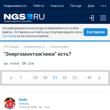
Недвижимость
Работа
Новости
Погода
Дом
На информационном ресурсе применяются cookie-
Согласен
файлы. Оставаясь на сайте, вы подтверждаете свое
согласие
на их использование.
НГС.Форум
Недвижимость
Новостройки
"Энергомонтаж'ники" есть?
359468
2208
1
...
29
30
31
32
33
...
45
Nadei
veteran
02 июля 2008
Jess