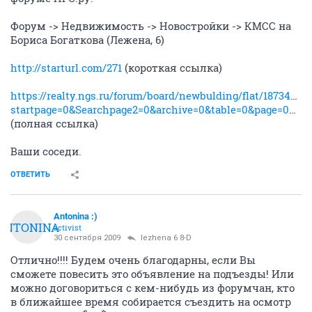
Форум -> Недвижимость -> Новостройки -> КМСС на
Бориса Богаткова (Лежена, 6)
http://starturl.com/271
(короткая ссылка)
https://realty.ngs.ru/forum/board/newbulding/flat/187345772
startpage=0&Searchpage2=0&archive=0&table=0&page=0&view=&sb=5&o=&vc=1
(полная ссылка)
Ваши соседи.
ОТВЕТИТЬ
Antonina :)
ANTONINA
activist
30 сентября 2009
lezhena 6 8-D
Отлично!!!! Будем очень благодарны, если Вы
сможете повесить это объявление на подъезды! Или
можно договориться с кем-нибудь из форумчан, кто
в ближайшее время собирается съездить на осмотр