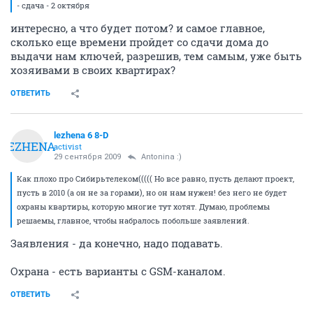
- сдача - 2 октября
интересно, а что будет потом? и самое главное,
сколько еще времени пройдет со сдачи дома до
выдачи нам ключей, разрешив, тем самым, уже быть
хозяивами в своих квартирах?
ОТВЕТИТЬ
lezhena 6 8-D
LEZHENA
activist
29 сентября 2009
Antonina :)
Как плохо про Сибирьтелеком((((( Но все равно, пусть делают проект,
пусть в 2010 (а он не за горами), но он нам нужен! без него не будет
охраны квартиры, которую многие тут хотят. Думаю, проблемы
решаемы, главное, чтобы набралось побольше заявлений.
Заявления - да конечно, надо подавать.
Охрана - есть варианты с GSM-каналом.
ОТВЕТИТЬ