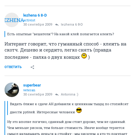
lezhena 6 8-D
LEZHENA
activist
30 сентября 2009
lezhena 6 8-D
Есть опытные "вешатели"? На какой клей полагается клеить?
Интернет говорит, что гуманный способ - клеить на
скотч. Дешево и сердито, легко снять (правда
последнее - палка о двух концах
)
ОТВЕТИТЬ
superbear
veteran
30 сентября 2009
Antonina :)
Видать ближе к сдаче АН добавили к ценникам тыщщ по стопийсят
двести рублей. Интересные человеки
Ну это вполне логично, сданный дом стоит дороже, чем не сданный.
Чем меньше рисков, тем больше стоимость. Иначе вообще теряется
смысл вкладывать деньги в стройку - мы рискуем, а кто-то покупает