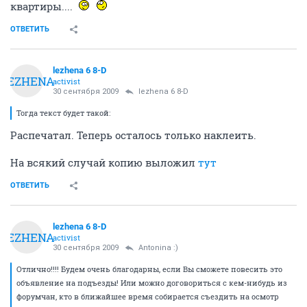
квартиры....
ОТВЕТИТЬ
lezhena 6 8-D
LEZHENA
activist
30 сентября 2009
lezhena 6 8-D
Тогда текст будет такой:
Распечатал. Теперь осталось только наклеить.
На всякий случай копию выложил
тут
ОТВЕТИТЬ
lezhena 6 8-D
LEZHENA
activist
30 сентября 2009
Antonina :)
Отлично!!!! Будем очень благодарны, если Вы сможете повесить это
объявление на подъезды! Или можно договориться с кем-нибудь из
форумчан, кто в ближайшее время собирается съездить на осмотр