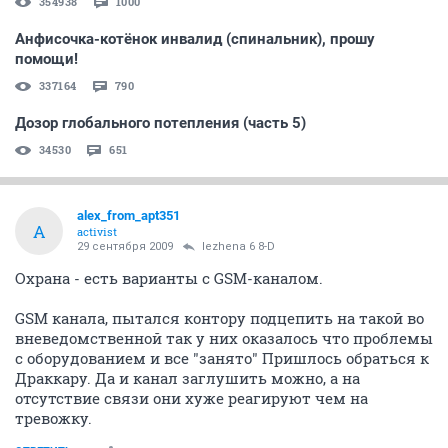
354938
1000
Анфисочка-котёнок инвалид (спинальник), прошу
помощи!
337164
790
Дозор глобального потепления (часть 5)
34530
651
alex_from_apt351
A
activist
29 сентября 2009
lezhena 6 8-D
Охрана - есть варианты с GSM-каналом.
GSM канала, пытался контору подцепить на такой во
вневедомственной так у них оказалось что проблемы
с оборудованием и все "занято" Пришлось обраться к
Драккару. Да и канал заглушить можно, а на
отсутствие связи они хуже реагируют чем на
тревожку.