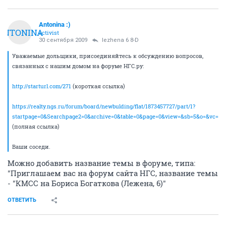
Antonina :)
ANTONINA
activist
30 сентября 2009
lezhena 6 8-D
Уважаемые дольщики, присоединяйтесь к обсуждению вопросов,
связанных с нашим домом на форуме НГС.ру:
http://starturl.com/271
(короткая ссылка)
https://realty.ngs.ru/forum/board/newbulding/flat/1873457727/part/1?
startpage=0&Searchpage2=0&archive=0&table=0&page=0&view=&sb=5&o=&vc=1
(полная ссылка)
Ваши соседи.
Можно добавить название темы в форуме, типа:
"Приглашаем вас на форум сайта НГС, название темы
- "КМСС на Бориса Богаткова (Лежена, 6)"
ОТВЕТИТЬ