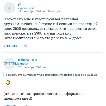
jd
J
experienced
29 сентября 2009
Лаванда
Насколько мне известно,самая реальная
двухкомнатная на 9 этаже в 4 секции по последней
цене 2600 осталась, остальное или последний этаж
или дороже. а за 2300 это вы только у
Объстройпроекта можете да и то в 62 доме.
ОТВЕТИТЬ
lezhena 6 8-D
LEZHENA
activist
29 сентября 2009
jd
а за 2300 это вы только у Объстройпроекта можете да и то в 62 доме.
(ничего лично, просто элегантно оформлено
предложение :))