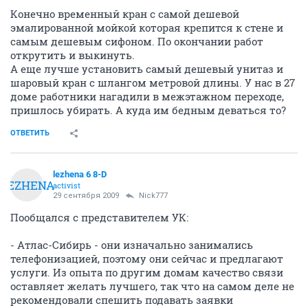
Конечно временный кран с самой дешевой
эмалированной мойкой которая крепится к стене и
самым дешевым сифоном. По окончании работ
открутить и выкинуть.
А еще лучше установить самый дешевый унитаз и
шаровый кран с шлангом метровой длины. У нас в 27
доме работники нагадили в межэтажном переходе,
пришлось убирать. А куда им бедным деваться то?
ОТВЕТИТЬ
lezhena 6 8-D
LEZHENA
activist
29 сентября 2009
Nick777
Пообщался с представителем УК:
- Атлас-Сибирь - они изначально занимались
телефонизацией, поэтому они сейчас и предлагают
услуги. Из опыта по другим домам качество связи
оставляет желать лучшего, так что на самом деле не
рекомендовали спешить подавать заявки