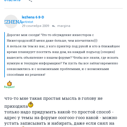
ОТВЕТИТЬ
lezhena 6 8-D
LEZHENA
activist
29 сентября 2009
margina
Дорогие мои соседи! Что-то обсуждение инвесторов с
Нижегородской18 меня даже больше, чем впечатлило)))
А нельзя ли тем из нас, у кого принтер под рукой и кто в ближайшее
время планирует посетить наш дом, на каждый подъезд (секцию)
вывесить объявление о нашем форуме? Чтобы все знали, где искать
нужную и текущую информацию? Уж пусть бы все заблаговременно
ознакомились и с возможными проблемами, и с возможными
способами их решения!
что-то мне такая простая мысль в голову не
приходила
только надо придумать какой-то простой способ -
адрес у темы на форуме ооогооо-гооо какой - можно
устать записывать и набирать, даже если снял на