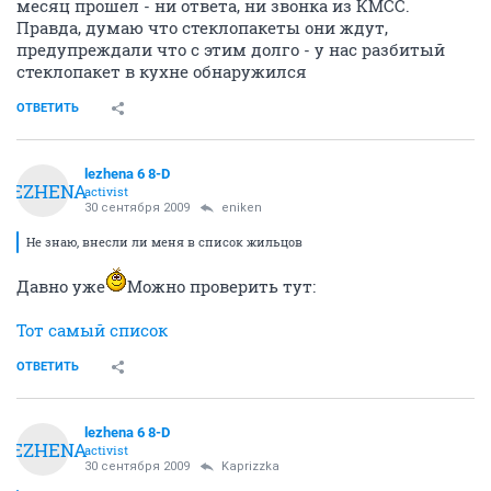
месяц прошел - ни ответа, ни звонка из КМСС.
Правда, думаю что стеклопакеты они ждут,
предупреждали что с этим долго - у нас разбитый
стеклопакет в кухне обнаружился
ОТВЕТИТЬ
lezhena 6 8-D
LEZHENA
activist
30 сентября 2009
eniken
Не знаю, внесли ли меня в список жильцов
Давно уже
Можно проверить тут:
Тот самый список
ОТВЕТИТЬ
lezhena 6 8-D
LEZHENA
activist
30 сентября 2009
Kaprizzka