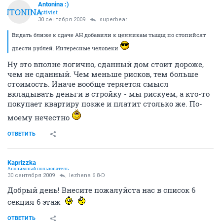
Antonina :)
ANTONINA
activist
30 сентября 2009
superbear
Видать ближе к сдаче АН добавили к ценникам тыщщ по стопийсят
двести рублей. Интересные человеки
Ну это вполне логично, сданный дом стоит дороже,
чем не сданный. Чем меньше рисков, тем больше
стоимость. Иначе вообще теряется смысл
вкладывать деньги в стройку - мы рискуем, а кто-то
покупает квартиру позже и платит столько же. По-
моему нечестно
ОТВЕТИТЬ
Kaprizzka
Анонимный пользователь
30 сентября 2009
lezhena 6 8-D
Добрый день! Внесите пожалуйста нас в список 6
секция 6 этаж
ОТВЕТИТЬ