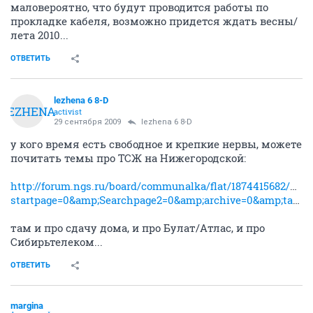
маловероятно, что будут проводится работы по
прокладке кабеля, возможно придется ждать весны/
лета 2010...
ОТВЕТИТЬ
lezhena 6 8-D
LEZHENA
activist
29 сентября 2009
lezhena 6 8-D
у кого время есть свободное и крепкие нервы, можете
почитать темы про ТСЖ на Нижегородской:
http://forum.ngs.ru/board/communalka/flat/1874415682/part
startpage=0&amp;Searchpage2=0&amp;archive=0&amp;table=0&amp;page=&amp;view=&amp;sb=5&amp;o=&amp;vc=1
там и про сдачу дома, и про Булат/Атлас, и про
Сибирьтелеком...
ОТВЕТИТЬ
margina