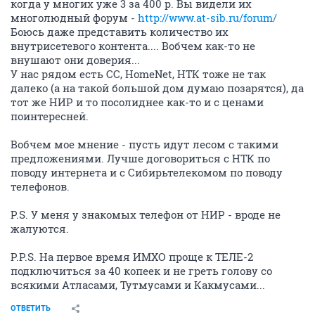
когда у многих уже 3 за 400 р. Вы видели их
многолюдный форум -
http://www.at-sib.ru/forum/
Боюсь даже представить количество их
внутрисетевого контента.... Вобчем как-то не
внушают они доверия...
У нас рядом есть СС, HomeNet, НТК тоже не так
далеко (а на такой большой дом думаю позарятся), да
тот же НИР и то посолиднее как-то и с ценами
поинтересней.
Вобчем мое мнение - пусть идут лесом с такими
предложениями. Лучше договориться с НТК по
поводу интернета и с Сибирьтелекомом по поводу
телефонов.
P.S. У меня у знакомых телефон от НИР - вроде не
жалуются.
P.P.S. На первое время ИМХО проще к ТЕЛЕ-2
подключиться за 40 копеек и не греть голову со
всякими Атласами, Тутмусами и Какмусами...
ОТВЕТИТЬ