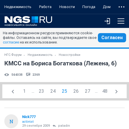
Недвижимость
Работа
Новости
Погода
Дом
На информационном ресурсе применяются cookie-
Согласен
файлы. Оставаясь на сайте, вы подтверждаете свое
согласие
на их использование.
НГС.Форум
Недвижимость
Новостройки
КМСС на Бориса Богаткова (Лежена, 6)
544038
2369
1
...
23
24
25
26
27
...
48
Nick777
N
activist
29 сентября 2009
paladin