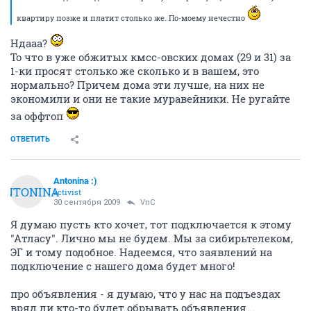
квартиру позже и платит столько же. По-моему нечестно
Ндааа?
То что в уже обжитых кмсс-овских домах (29 и 31) за
1-ки просят столько же сколько и в вашем, это
нормально? Причем дома эти лучше, на них не
экономили и они не такие муравейники. Не ругайте
за оффтоп
ОТВЕТИТЬ
Antonina :)
ANTONINA
activist
30 сентября 2009
VnC
Я думаю пусть кто хочет, тот подключается к этому
"Атласу". Лично мы не будем. Мы за сибирьтелеком,
ЭГ и тому подобное. Надеемся, что заявлений на
подключение с нашего дома будет много!
про объявления - я думаю, что у нас на подъездах
вряд ли кто-то будет обрывать объявления...