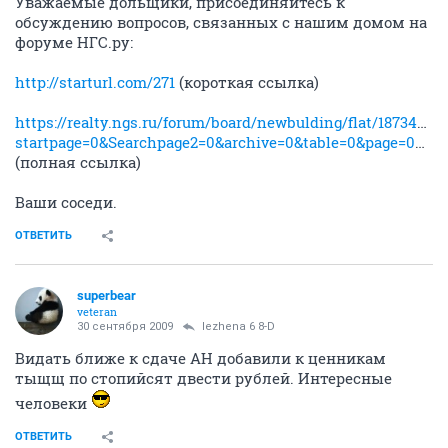
Уважаемые дольщики, присоединяйтесь к
обсуждению вопросов, связанных с нашим домом на
форуме НГС.ру:
http://starturl.com/271
(короткая ссылка)
https://realty.ngs.ru/forum/board/newbulding/flat/187345772
startpage=0&Searchpage2=0&archive=0&table=0&page=0&view=&sb=5&o=&vc=1
(полная ссылка)
Ваши соседи.
ОТВЕТИТЬ
superbear
veteran
30 сентября 2009
lezhena 6 8-D
Видать ближе к сдаче АН добавили к ценникам
тыщщ по стопийсят двести рублей. Интересные
человеки
ОТВЕТИТЬ