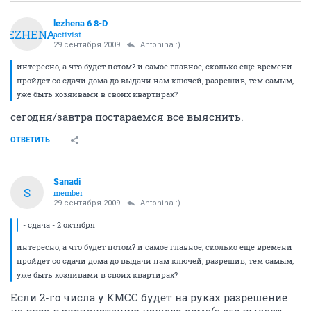
lezhena 6 8-D
LEZHENA
activist
29 сентября 2009
Antonina :)
интересно, а что будет потом? и самое главное, сколько еще времени
пройдет со сдачи дома до выдачи нам ключей, разрешив, тем самым,
уже быть хозяивами в своих квартирах?
сегодня/завтра постараемся все выяснить.
ОТВЕТИТЬ
Sanadi
S
member
29 сентября 2009
Antonina :)
- сдача - 2 октября
интересно, а что будет потом? и самое главное, сколько еще времени
пройдет со сдачи дома до выдачи нам ключей, разрешив, тем самым,
уже быть хозяивами в своих квартирах?
Если 2-го числа у КМСС будет на руках разрешение