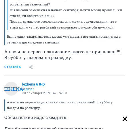
устранения замечаний?
Мы писали замечания в начале сентября, почти месяц прошел - ни
ответа, ни звонка из КМСС.
Правда, думаю что стеклопакеты они ждут, предупреждали что с
этим долго - у нас разбитый стеклопакет в кухне обнаружился
Вы не одни такие, мы тоже месяц уже ждем, а вот окна, кстати, нам в
течении двух недель заменили
А нас и на первое подписание никто не приглашал!!!!
В субботу поедем на разведку.
ОТВЕТИТЬ
lezhena 6 8-D
LEZHENA
activist
30 сентября 2009
74603
А нас и на первое подписание никто не приглашал!!!! В субботу
поедем на разведку.
Обязательно надо съездить.
Дом будет сдан на этой неделе или в начале