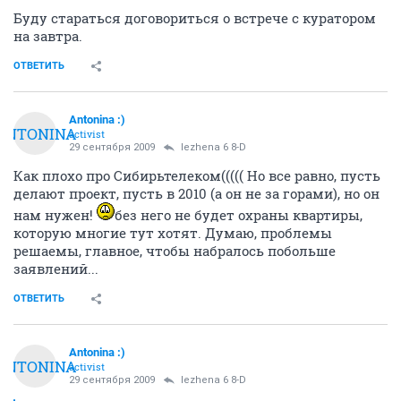
Буду стараться договориться о встрече с куратором
на завтра.
ОТВЕТИТЬ
Antonina :)
ANTONINA
activist
29 сентября 2009
lezhena 6 8-D
Как плохо про Сибирьтелеком((((( Но все равно, пусть
делают проект, пусть в 2010 (а он не за горами), но он
нам нужен!
без него не будет охраны квартиры,
которую многие тут хотят. Думаю, проблемы
решаемы, главное, чтобы набралось побольше
заявлений...
ОТВЕТИТЬ
Antonina :)
ANTONINA
activist
29 сентября 2009
lezhena 6 8-D