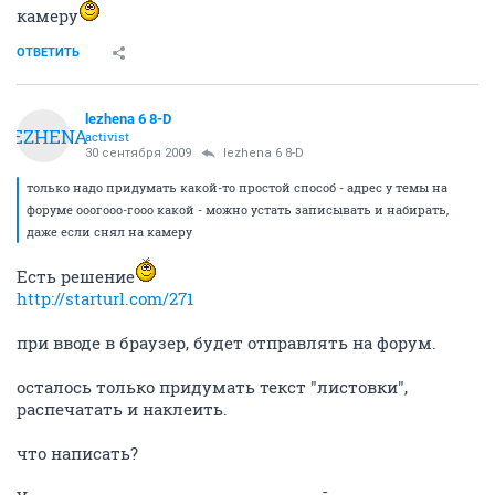
камеру
ОТВЕТИТЬ
lezhena 6 8-D
LEZHENA
activist
30 сентября 2009
lezhena 6 8-D
только надо придумать какой-то простой способ - адрес у темы на
форуме ооогооо-гооо какой - можно устать записывать и набирать,
даже если снял на камеру
Есть решение
http://starturl.com/271
при вводе в браузер, будет отправлять на форум.
осталось только придумать текст "листовки",
распечатать и наклеить.
что написать?