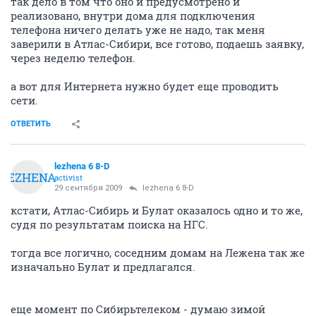
так дело в том что оно и предусмотрено и
реализовано, внутри дома для подключения
телефона ничего делать уже не надо, так меня
заверили в Атлас-Сибири, все готово, подаешь заявку,
через неделю телефон.
а вот для Интернета нужно будет еще проводить
сети.
ОТВЕТИТЬ
lezhena 6 8-D
LEZHENA
activist
29 сентября 2009
lezhena 6 8-D
кстати, Атлас-Сибирь и Булат оказалось одно и то же,
судя по результатам поиска на НГС.
тогда все логично, соседним домам на Лежена так же
изначально Булат и предлагался.
еще момент по Сибирьтелеком - думаю зимой