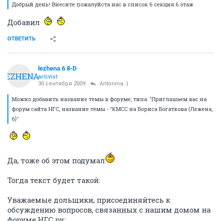
Добрый день! Внесите пожалуйста нас в список 6 секция 6 этаж
Добавил
ОТВЕТИТЬ
lezhena 6 8-D
LEZHENA
activist
30 сентября 2009
Antonina :)
Можно добавить название темы в форуме, типа: "Приглашаем вас на
форум сайта НГС, название темы - "КМСС на Бориса Богаткова (Лежена,
6)"
Да, тоже об этом подумал
Тогда текст будет такой:
Уважаемые дольщики, присоединяйтесь к
обсуждению вопросов, связанных с нашим домом на
форуме НГС.ру: