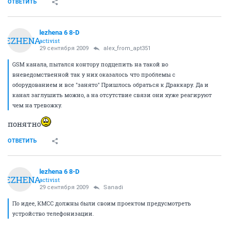
ОТВЕТИТЬ
lezhena 6 8-D
LEZHENA
activist
29 сентября 2009
alex_from_apt351
GSM канала, пытался контору подцепить на такой во
вневедомственной так у них оказалось что проблемы с
оборудованием и все "занято" Пришлось обраться к Драккару. Да и
канал заглушить можно, а на отсутствие связи они хуже реагируют
чем на тревожку.
понятно
ОТВЕТИТЬ
lezhena 6 8-D
LEZHENA
activist
29 сентября 2009
Sanadi
По идее, КМСС должны были своим проектом предусмотреть
устройство телефонизации.