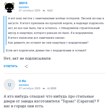
30515
member
07 октября 2009
N&D
А вот наш листок с замечаниями вообще потеряли. Писали их еще в
августе. В итоге приехали на прошлой неделе, в надежде подписать
акт, но все как было, так и осталось. + Обнаружили строительный
мусор в квартире, которого раньше не было. Я в недоумении.
В итоге написали все замечания заново.
Как думаете, не оставят же они квартиру с недоделками?
Если акт подписали, думаю так с недоделками и оставят!
Нет, акт не подписывали.
ОТВЕТИТЬ
U-Ka
U
member
07 октября 2009
AL8888
А кто нибудь слышал что нибудь про стальные
двери от завода изготовителя "Торэкс" (Саратов)? У
нас в городе они есть.