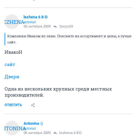
lezhena 6 8-D
LEZHENA
activist
06 октября 2009
Serjio69
Компанию Иваком не знаю. Поясните их ассортимент и цены, а лучше
сайт.
ИвакоН
сайт
Двери
Одна из нескольких крупных среди местных
производителей.
ОТВЕТИТЬ
Antonina :)
ANTONINA
activist
06 октября 2009
lezhena 6 8-D