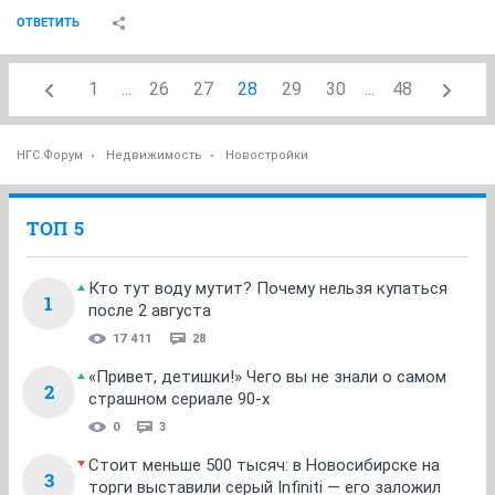
ОТВЕТИТЬ
1
...
26
27
28
29
30
...
48
НГС.Форум
Недвижимость
Новостройки
ТОП 5
Кто тут воду мутит? Почему нельзя купаться
1
после 2 августа
17 411
28
«Привет, детишки!» Чего вы не знали о самом
2
страшном сериале 90-х
0
3
Стоит меньше 500 тысяч: в Новосибирске на
3
торги выставили серый Infiniti — его заложил