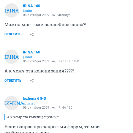
IRINA 160
IRINA
junior
06 октября 2009
vikdarya
Можно мне тоже волшебное слово?!
ОТВЕТИТЬ
IRINA 160
IRINA
junior
06 октября 2009
lezhena 6 8-D
А к чему эта конспирация????!
ОТВЕТИТЬ
lezhena 6 8-D
LEZHENA
activist
06 октября 2009
IRINA 160
А к чему эта конспирация????!
Если вопрос про закрытый форум, то мои
соображения такие: