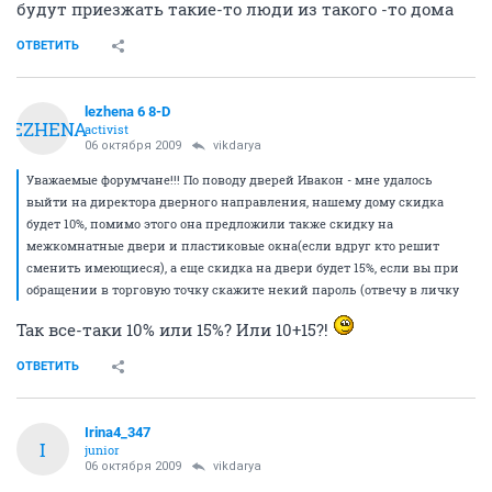
будут приезжать такие-то люди из такого -то дома
ОТВЕТИТЬ
lezhena 6 8-D
LEZHENA
activist
06 октября 2009
vikdarya
Уважаемые форумчане!!! По поводу дверей Ивакон - мне удалось
выйти на директора дверного направления, нашему дому скидка
будет 10%, помимо этого она предложили также скидку на
межкомнатные двери и пластиковые окна(если вдруг кто решит
сменить имеющиеся), а еще скидка на двери будет 15%, если вы при
обращении в торговую точку скажите некий пароль (отвечу в личку
Так все-таки 10% или 15%? Или 10+15?!
ОТВЕТИТЬ
Irina4_347
I
junior
06 октября 2009
vikdarya