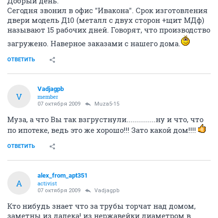
Добрый день.
Сегодня звонил в офис "Ивакона". Срок изготовления
двери модель Д10 (металл с двух сторон +щит МДф)
называют 15 рабочих дней. Говорят, что производство
загружено. Наверное заказами с нашего дома.
ОТВЕТИТЬ
Vadjagpb
V
member
07 октября 2009
Muza5-15
Муза, а что Вы так взгрустнули...............ну и что, что
по ипотеке, ведь это же хорошо!!! Зато какой дом!!!!
ОТВЕТИТЬ
alex_from_apt351
A
activist
07 октября 2009
Vadjagpb
Кто нибудь знает что за трубы торчат над домом,
заметны из далека! из нержавейки диаметром в