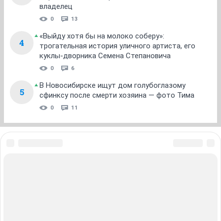
владелец
0
13
«Выйду хотя бы на молоко соберу»:
4
трогательная история уличного артиста, его
куклы-дворника Семена Степановича
0
6
В Новосибирске ищут дом голубоглазому
5
сфинксу после смерти хозяина — фото Тима
0
11
ЗНАКОМСТВА В НОВОСИБИРСКЕ
ПОГОДА В НОВОСИБИРСКЕ
ПРОБКИ В НОВОСИБИРСКЕ
ФОРУМЫ В НОВОСИБИРСКЕ
ТЕЛЕПРОГРАММА В НОВОСИБИРСКЕ
АФИША В НОВОСИБИРСКЕ
ГОРОСКОП
КУРСЫ ВАЛЮТ В НОВОСИБИРСКЕ