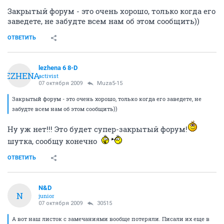
Закрытый форум - это очень хорошо, только когда его
заведете, не забудте всем нам об этом сообщить))
ОТВЕТИТЬ
lezhena 6 8-D
LEZHENA
activist
07 октября 2009
Muza5-15
Закрытый форум - это очень хорошо, только когда его заведете, не
забудте всем нам об этом сообщить))
Ну уж нет!!! Это будет супер-закрытый форум!
шутка, сообщу конечно
ОТВЕТИТЬ
N&D
N
junior
07 октября 2009
30515
А вот наш листок с замечаниями вообще потеряли. Писали их еще в