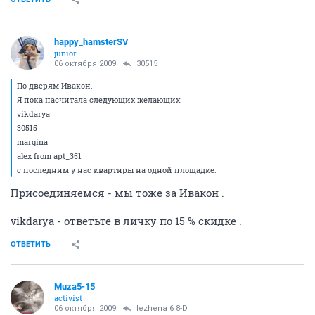
happy_hamsterSV
junior
06 октября 2009
30515
По дверям Ивакон.
Я пока насчитала следующих желающих:
vikdarya
30515
margina
alex from apt_351
с последним у нас квартиры на одной площадке.
Присоединяемся - мы тоже за Ивакон .
vikdarya - ответьте в личку по 15 % скидке .
ОТВЕТИТЬ
Muza5-15
activist
06 октября 2009
lezhena 6 8-D