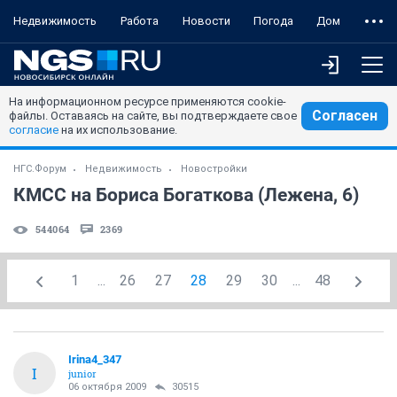
Недвижимость
Работа
Новости
Погода
Дом
На информационном ресурсе применяются cookie-
Согласен
файлы. Оставаясь на сайте, вы подтверждаете свое
согласие
на их использование.
НГС.Форум
Недвижимость
Новостройки
КМСС на Бориса Богаткова (Лежена, 6)
544064
2369
1
...
26
27
28
29
30
...
48
Irina4_347
I
junior
06 октября 2009
30515