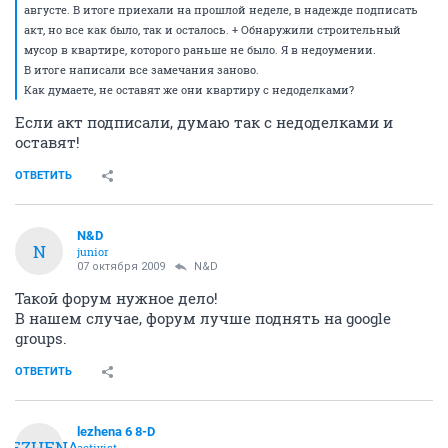
августе. В итоге приехали на прошлой неделе, в надежде подписать
акт, но все как было, так и осталось. + Обнаружили строительный
мусор в квартире, которого раньше не было. Я в недоумении.
В итоге написали все замечания заново.
Как думаете, не оставят же они квартиру с недоделками?
Если акт подписали, думаю так с недоделками и
оставят!
ОТВЕТИТЬ
N&D
N
junior
07 октября 2009
N&D
Такой форум нужное дело!
В нашем случае, форум лучше поднять на google
groups.
ОТВЕТИТЬ
lezhena 6 8-D
LEZHENA
activist