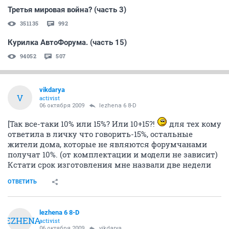
Третья мировая война? (часть 3)
351135
992
Курилка АвтоФорума. (часть 15)
94052
507
vikdarya
V
activist
06 октября 2009
lezhena 6 8-D
[Так все-таки 10% или 15%? Или 10+15?!
для тех кому
ответила в личку что говорить-15%, остальные
жители дома, которые не являются форумчанами
получат 10%. (от комплектации и модели не зависит)
Кстати срок изготовления мне назвали две недели
ОТВЕТИТЬ
lezhena 6 8-D
LEZHENA
activist
06 октября 2009
vikdarya