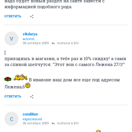
надо будет новый раздел на сайте завести с
информацией подобного рода.
ОТВЕТИТЬ
vikdarya
V
activist
06 октября 2009
lezhena 6 8-D
[
приходишь в магазин, а тебе раз и 10% скидку! а сами
за спиной шепчутся: "Этот вон с самого Лежена 27/1!"
В иваконе наш дом все еще под адресом
Лежена,6
ОТВЕТИТЬ
condition
C
experienced
06 октября 2009
lezhena 6 8-D