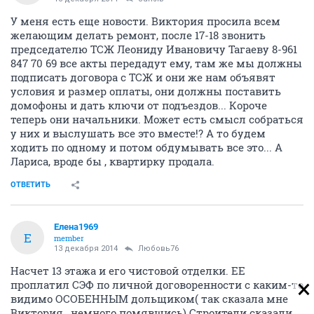
У меня есть еще новости. Виктория просила всем
желающим делать ремонт, после 17-18 звонить
председателю ТСЖ Леониду Ивановичу Тагаеву 8-961
847 70 69 все акты передадут ему, там же мы должны
подписать договора с ТСЖ и они же нам объявят
условия и размер оплаты, они должны поставить
домофоны и дать ключи от подъездов... Короче
теперь они начальники. Может есть смысл собраться
у них и выслушать все это вместе!? А то будем
ходить по одному и потом обдумывать все это... А
Лариса, вроде бы , квартирку продала.
ОТВЕТИТЬ
Елена1969
Е
member
13 декабря 2014
Любовь76
Насчет 13 этажа и его чистовой отделки. ЕЕ
проплатил СЭФ по личной договоренности с каким-то
видимо ОСОБЕННЫМ дольщиком( так сказала мне
Виктория , немного помявшись) Строители сказали