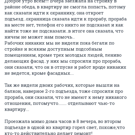
Доброе утро всем!!! Вчера заезжала на стройку в
районе обеда, в квартиру не смогла попасть, потому
как сказали идти к охраннику, она откроет
подъезд..охранница сказала идти к прорабу, прораба
на месте нет, телефон его никто не подсказал и как
найти тоже не подсказали..в итоге она сказала, что
ничем не может нам помочь..
Рабочих никаких мы не видели пока бегали по
стройке и всяким доступным подсобным
помещениям, кроме трех молодых людей, лениво
делающих фасад..у них мы спросили про прораба,
они сказали, что он в отпуске и работ вроде никаких
не ведется, кроме фасадных...
Так же видели двоих рабочих, которые вышли на
балкон, наверное 2-го подъезда, тоже спросили про
прораба, они сказали, что не имеют к нему никакого
отношения, потомучто....... отделывают чью-то
квартиру...
Проезжала мимо дома часов в 8 вечера, во втором
подъезде в одной из квартир горел свет, похоже,что
кто-то действительно делает ремонт!