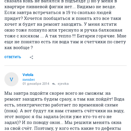
сказала конь не валялся в подъезде )) но у меня в
квартире ливневой фигни нет... Видимо не везде.
Если завтра встречаться в 19 то сколько людей
придет? Хочется пообщаться и понять кто все таки
хочет и будет на ремонт заходить. У меня кстати
окно тоже лопнуло или треснуло и ручка балконная
тоже с косяком ... А так тепло !!! Батареи горячие. Мне
еще не понятно есть ли вода там и счетчики по свету
как вообще ?
ОТВЕТИТЬ
Vetola
V
member
01 декабря 2014
ejevika
Мы завтра подойти скорее всего не сможем: на
ремонт заходить будем сразу, а там как пойдёт! Вода
есть, электричество работает по временной схеме
(пока). А вот будут ли нам ставить счётчики на воду,
этот вопрос я бы задала (если уже кто-то его не
задал)? И по поводу окон... Мы решили менять окна
за свой счёт. Поэтому, у кого есть какие то дефекты