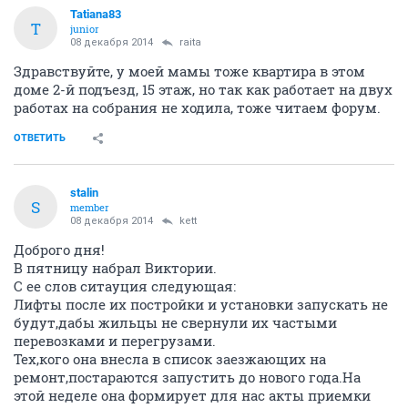
Tatiana83
T
junior
08 декабря 2014
raita
Здравствуйте, у моей мамы тоже квартира в этом
доме 2-й подъезд, 15 этаж, но так как работает на двух
работах на собрания не ходила, тоже читаем форум.
ОТВЕТИТЬ
stalin
S
member
08 декабря 2014
kett
Доброго дня!
В пятницу набрал Виктории.
С ее слов ситауция следующая:
Лифты после их постройки и установки запускать не
будут,дабы жильцы не свернули их частыми
перевозками и перегрузами.
Тех,кого она внесла в список заезжающих на
ремонт,постараются запустить до нового года.На
этой неделе она формирует для нас акты приемки