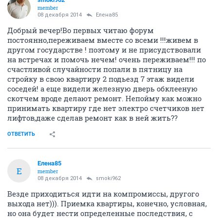
member
08 декабря 2014
Елена85
Добрый вечер!Во первых читаю форум
постоянно,переживаем вместе со всеми !!!живем в
другом государстве ! поэтому и не присудствовали
на встречах и помочь нечем! очень переживаем!!! по
счастливой случайности попали в пятницу на
стройку в свою квартиру 2 подьезд 7 этаж видели
соседей! а еще видели железную дверь обклееную
скотчем вроде делают ремонт. Непойму как можно
принимать квартиру где нет электро счетчиков нет
лифтов,даже сделав ремонт как в ней жить??
ОТВЕТИТЬ
Елена85
Е
member
08 декабря 2014
smoki962
Везде приходиться идти на компромиссы, другого
выхода нет))). Приемка квартиры, конечно, условная,
но она будет нести определенные последствия, с