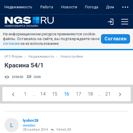
Недвижимость
Работа
Новости
Погода
Дом
На информационном ресурсе применяются cookie-
Согласен
файлы. Оставаясь на сайте, вы подтверждаете свое
согласие
на их использование.
НГС.Форум
Недвижимость
Новостройки
Красина 54/1
239690
1000
1
...
14
15
16
17
18
...
21
lyubov28
L
member
28 ноября 2014
Velvet_83