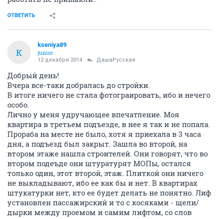
ОТВЕТИТЬ
kseniya89
K
junior
12 декабря 2014
ДашаРусская
Добрый день!
Вчера все-таки добралась до стройки.
В итоге ничего не стала фотограировать, ибо и нечего
особо.
Лично у меня удручающее впечатление. Моя
квартира в третьем подъезде, в нее я так и не попала.
Прораба на месте не было, хотя я приехала в 3 часа
дня, а подъезд был закрыт. Зашла во второй, на
втором этаже нашла строителей. Они говорят, что во
втором подеъде они штуратурят МОПы, остался
только один, этот второй, этаж. Плиткой они ничего
не выкладывают, ибо ее как бы и нет. В квартирах
штукатурки нет, кто ее будет делать не понятно. Лиф
установлен пассажирский и то с косяками - щели/
дырки между проемом и самим лифтом, со слов