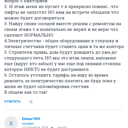
вопрос с Викторией
2. 15 этаж меня не пугает т.к прекрасно помню , что
лифты не запустят НО нам на встрече обещали что
можно будет договориться
3. Найду своих соседей вместе решим с ремонтом на
своем этаже т.к изначально не верил и не верю что
сделают НОРМАЛЬНО
4.Электричество - общее оборудование в тэпушку и
личные счетчики будет ставить одна и та же контора
5. Строители правы, дом будут доводить до ума до
следующего лета, НО мы это итак знали, напомню
еще (вдруг кто забыл) у нас еще под окнами стоянка
которую НИКТО не будет достраивать
6. Осталось уточнить тарифы на воду во время
ремонта, за электричество платить не буду пока у
меня не будет опломбирован счетчик
В общем как то так!
ОТВЕТИТЬ
Елена1969
Е
member
13 декабря 2014
Jansib