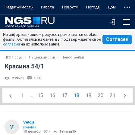
Недвижимость
Работа
Новости
Погода
Дом
На информационном ресурсе применяются cookie-
Согласен
файлы. Оставаясь на сайте, вы подтверждаете свое
согласие
на их использование.
НГС.Форум
Недвижимость
Новостройки
Красина 54/1
239678
1000
1
...
15
16
17
18
19
20
21
Vetola
V
member
18 декабря 2014
Tatyana59