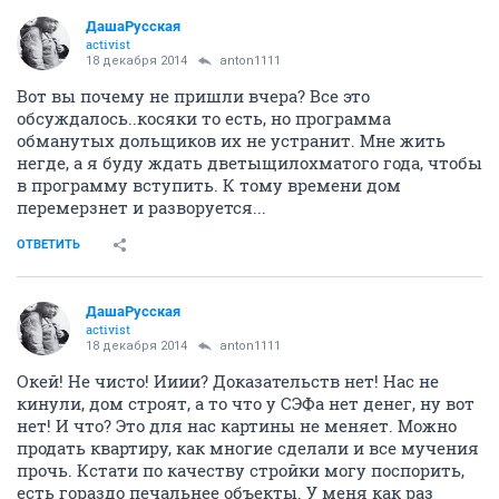
ДашаРусская
activist
18 декабря 2014
anton1111
Вот вы почему не пришли вчера? Все это
обсуждалось..косяки то есть, но программа
обманутых дольщиков их не устранит. Мне жить
негде, а я буду ждать дветыщилохматого года, чтобы
в программу вступить. К тому времени дом
перемерзнет и разворуется...
ОТВЕТИТЬ
ДашаРусская
activist
18 декабря 2014
anton1111
Окей! Не чисто! Ииии? Доказательств нет! Нас не
кинули, дом строят, а то что у СЭФа нет денег, ну вот
нет! И что? Это для нас картины не меняет. Можно
продать квартиру, как многие сделали и все мучения
прочь. Кстати по качеству стройки могу поспорить,
есть гораздо печальнее объекты. У меня как раз