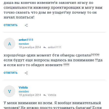
даша вы конечно извените!я закончил нгасу по
специальности инженер проектировщик и могу вам
точно сказать что дом не упадет!ну почему то он
начал лопаться!
ОТВЕТИТЬ
anton1111
A
member
18 декабря 2014
anton1111
хорошо!еще один момент бти обмеры сделала????!!
если будут еще вопросы надеюсь на понимание !!!да
и если кого то обидел извените !!!!!!
ОТВЕТИТЬ
Vetola
V
member
18 декабря 2014
Vetola
У меня внимание ко всем. Я вообще внимательный
человек! Не нужно просто устраивать балаган! Если