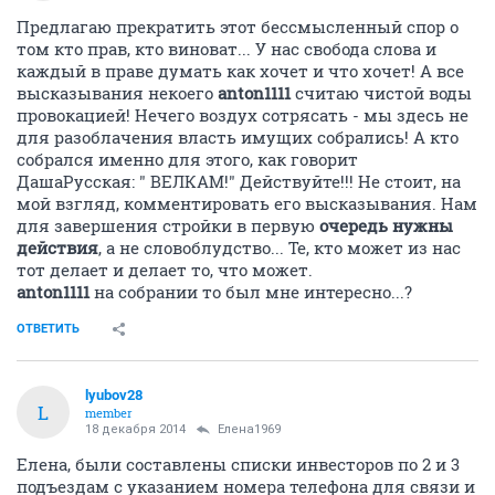
Предлагаю прекратить этот бессмысленный спор о
том кто прав, кто виноват... У нас свобода слова и
каждый в праве думать как хочет и что хочет! А все
высказывания некоего
anton1111
считаю чистой воды
провокацией! Нечего воздух сотрясать - мы здесь не
для разоблачения власть имущих собрались! А кто
собрался именно для этого, как говорит
ДашаРусская: " ВЕЛКАМ!" Действуйте!!! Не стоит, на
мой взгляд, комментировать его высказывания. Нам
для завершения стройки в первую
очередь нужны
действия
, а не словоблудство... Те, кто может из нас
тот делает и делает то, что может.
anton1111
на собрании то был мне интересно...?
ОТВЕТИТЬ
lyubov28
L
member
18 декабря 2014
Елена1969
Елена, были составлены списки инвесторов по 2 и 3
подъездам с указанием номера телефона для связи и