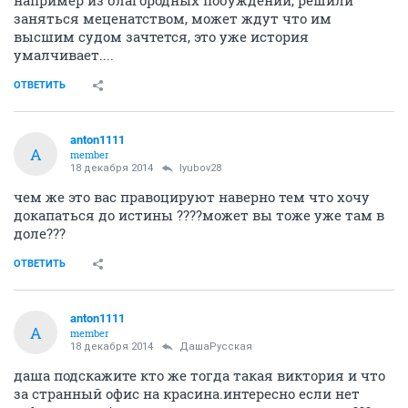
например из благородных побуждений, решили
заняться меценатством, может ждут что им
высшим судом зачтется, это уже история
умалчивает....
ОТВЕТИТЬ
anton1111
A
member
18 декабря 2014
lyubov28
чем же это вас правоцируют наверно тем что хочу
докапаться до истины ????может вы тоже уже там в
доле???
ОТВЕТИТЬ
anton1111
A
member
18 декабря 2014
ДашаРусская
даша подскажите кто же тогда такая виктория и что
за странный офис на красина.интересно если нет