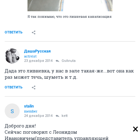
Я так понимаю, что это ливневая канализация
ОТВЕТИТЬ
ДашаРусская
activist
23 декабря 2014
GsAnuta
Дада это ливневка, у нас в зале такая-же...вот она как
раз может течь, шуметь и т.д.
ОТВЕТИТЬ
stalin
S
member
24 декабря 2014
kett
Доброго дня!
Сейчас поговорил с Леонидом
Ивановичем(представитель управляющей