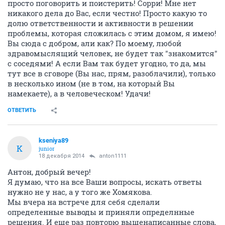
просто поговорить и поистерить! Сорри! Мне нет
никакого дела до Вас, если честно! Просто какую то
долю ответственности и активности в решении
проблемы, которая сложилась с этим домом, я имею!
Вы сюда с добром, али как? По моему, любой
здравомыслящий человек, не будет так "знакомится"
с соседями! А если Вам так будет угодно, то да, мы
тут все в сговоре (Вы нас, прям, разоблачили), только
в несколько ином (не в том, на который Вы
намекаете), а в человеческом! Удачи!
ОТВЕТИТЬ
kseniya89
K
junior
18 декабря 2014
anton1111
Антон, добрый вечер!
Я думаю, что на все Ваши вопросы, искать ответы
нужно не у нас, а у того же Хомякова.
Мы вчера на встрече для себя сделали
определенные выводы и приняли определнные
решения. И еще раз повторю вышенаписанные слова,