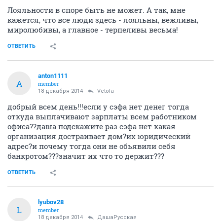
Лояльности в споре быть не может. А так, мне
кажется, что все люди здесь - лояльны, вежливы,
миролюбивы, а главное - терпеливы весьма!
ОТВЕТИТЬ
anton1111
A
member
18 декабря 2014
Vetola
добрый всем день!!!если у сэфа нет денег тогда
откуда выплачивают зарплаты всем работником
офиса??даша подскажите раз сэфа нет какая
организация достраивает дом?их юридический
адрес?и почему тогда они не обьявили себя
банкротом???значит их что то держит???
ОТВЕТИТЬ
lyubov28
L
member
18 декабря 2014
ДашаРусская