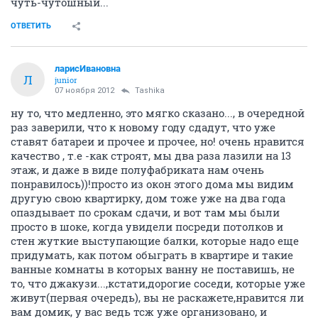
чуть-чутошный...
ОТВЕТИТЬ
ларисИвановна
Л
junior
07 ноября 2012
Tashika
ну то, что медленно, это мягко сказано..., в очередной
раз заверили, что к новому году сдадут, что уже
ставят батареи и прочее и прочее, но! очень нравится
качество , т.е -как строят, мы два раза лазили на 13
этаж, и даже в виде полуфабриката нам очень
понравилось))!просто из окон этого дома мы видим
другую свою квартирку, дом тоже уже на два года
опаздывает по срокам сдачи, и вот там мы были
просто в шоке, когда увидели посреди потолков и
стен жуткие выступающие балки, которые надо еще
придумать, как потом обыграть в квартире и такие
ванные комнаты в которых ванну не поставишь, не
то, что джакузи...,кстати,дорогие соседи, которые уже
живут(первая очередь), вы не раскажете,нравится ли
вам домик, у вас ведь тсж уже организовано, и