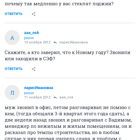
почему так медленно у вас стеклят лоджии?
ОТВЕТИТЬ
aae_nsk
A
junior
10 ноября 2012
ларисИвановна
Скажите, а кто заверил, что к Новому году? Звонили
или заходили в СЭФ?
ОТВЕТИТЬ
ларисИвановна
Л
junior
11 ноября 2012
aae_nsk
муж звонил в офис, летом разговаривал не помню с
кем, (тогда обещали 3-й квартал этого года сдать), а
две недели назад звонил и разговаривал с Вадимом,
менеджер по нежилым и жилым помещениям, он и
расказал про темпы строительства, но в любом
случае-у них первая очередь сдана, и проблем с