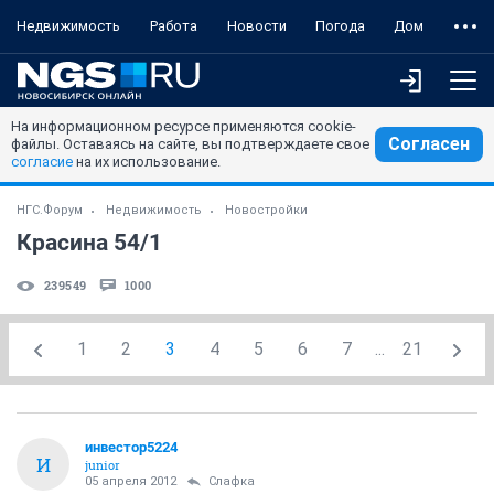
Недвижимость
Работа
Новости
Погода
Дом
На информационном ресурсе применяются cookie-
Согласен
файлы. Оставаясь на сайте, вы подтверждаете свое
согласие
на их использование.
НГС.Форум
Недвижимость
Новостройки
Красина 54/1
239549
1000
1
2
3
4
5
6
7
...
21
инвестор5224
И
junior
05 апреля 2012
Слафка