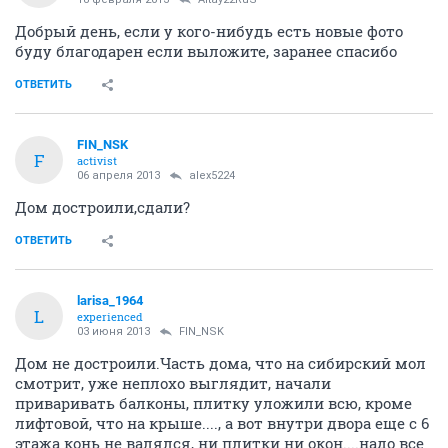
Добрый день, если у кого-нибудь есть новые фото
буду благодарен если выложите, заранее спасибо
ОТВЕТИТЬ
FIN_NSK
F
activist
06 апреля 2013
alex5224
Дом достроили,сдали?
ОТВЕТИТЬ
larisa_1964
L
experienced
03 июня 2013
FIN_NSK
Дом не достроили.Часть дома, что на сибирский мол
смотрит, уже неплохо выглядит, начали
приваривать балконы, плитку уложили всю, кроме
лифтовой, что на крыше...., а вот внутри двора еще с 6
этажа конь не валялся, ни плитки ни окон....надо все