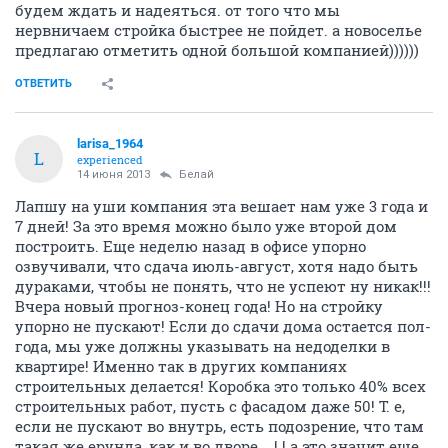
будем ждать и надеяться. от того что мы
нервничаем стройка быстрее не пойдет. а новоселье
предлагаю отметить одной большой компанией))))))
ОТВЕТИТЬ
larisa_1964
L
experienced
14 июня 2013
Белай
Лапшу на уши компания эта вешает нам уже 3 года и
7 дней! За это время можно было уже второй дом
построить. Еще неделю назад в офисе упорно
озвучивали, что сдача июль-август, хотя надо быть
дураками, чтобы не понять, что не успеют ну никак!!!
Вчера новый прогноз-конец года! Но на стройку
упорно не пускают! Если до сдачи дома остается пол-
года, мы уже должны указывать на недоделки в
квартире! Именно так в других компаниях
строительных делается! Коробка это только 40% всех
строительных работ, пусть с фасадом даже 50! Т. е,
если не пускают во внутрь, есть подозрение, что там
такая же ерунда, как и во дворе... ! ! а это значит еще