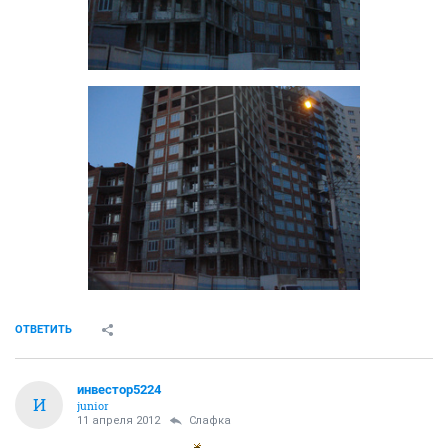
ОТВЕТИТЬ
инвестор5224
И
junior
11 апреля 2012
Слафка