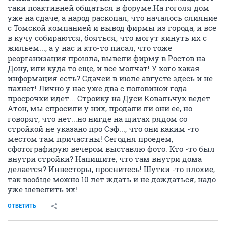
таки поактивней общаться в форуме.На гоголя дом
уже на сдаче, а народ раскопал, что началось слияние
с Томской компанией и вывод фирмы из города, и все
в кучу собираются, бояться, что могут кинуть их с
жильем..., а у нас и кто-то писал, что тоже
реорганизация прошла, вывели фирму в Ростов на
Дону, или куда то еще, и все молчат! У кого какая
информация есть? Сдачей в июле августе здесь и не
пахнет! Лично у нас уже два с половиной года
просрочки идет... Стройку на Дуси Ковальчук ведет
Атон, мы спросили у них, продали ли они ее, но
говорят, что нет...но нигде на щитах рядом со
стройкой не указано про Сэф..., что они каким -то
местом там причастны! Сегодня проедем,
сфотографирую вечером выставлю фото. Кто -то был
внутри стройки? Напишите, что там внутри дома
делается? Инвесторы, проснитесь! Шутки -то плохие,
так вообще можно 10 лет ждать и не дождаться, надо
уже шевелить их!
ОТВЕТИТЬ