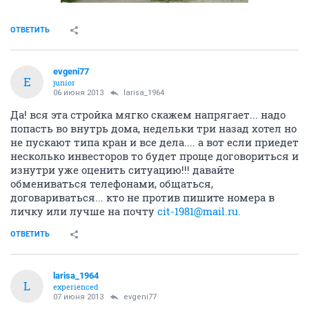
ОТВЕТИТЬ
evgeni77
E
junior
06 июня 2013
larisa_1964
Да! вся эта стройка мягко скажем напрягает... надо
попасть во внутрь дома, недельки три назад хотел но
не пускают типа кран и все дела.... а вот если приедет
несколько инвесторов то будет проще договориться и
изнутри уже оценить ситуацию!!! давайте
обмениваться телефонами, общаться,
договариваться... кто не против пишите номера в
личку или лучше на почту
cit-1981@mail.ru.
ОТВЕТИТЬ
larisa_1964
L
experienced
07 июня 2013
evgeni77