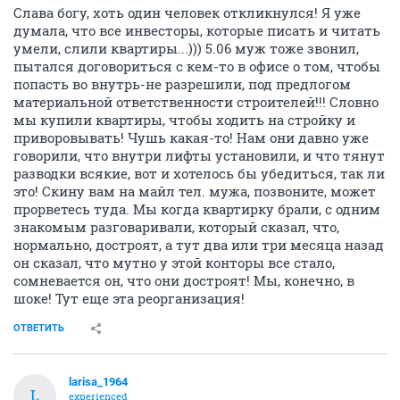
Слава богу, хоть один человек откликнулся! Я уже
думала, что все инвесторы, которые писать и читать
умели, слили квартиры...))) 5.06 муж тоже звонил,
пытался договориться с кем-то в офисе о том, чтобы
попасть во внутрь-не разрешили, под предлогом
материальной ответственности строителей!!! Словно
мы купили квартиры, чтобы ходить на стройку и
приворовывать! Чушь какая-то! Нам они давно уже
говорили, что внутри лифты установили, и что тянут
разводки всякие, вот и хотелось бы убедиться, так ли
это! Скину вам на майл тел. мужа, позвоните, может
прорветесь туда. Мы когда квартирку брали, с одним
знакомым разговаривали, который сказал, что,
нормально, достроят, а тут два или три месяца назад
он сказал, что мутно у этой конторы все стало,
сомневается он, что они достроят! Мы, конечно, в
шоке! Тут еще эта реорганизация!
ОТВЕТИТЬ
larisa_1964
L
experienced