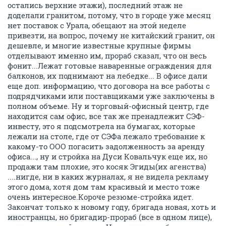
остались верхние этажи), последний этаж не
доделали гранитом, потому, что в городе уже месяц
нет поставок с Урала, обещают на этой неделе
привезти, на вопрос, почему не китайский гранит, он
дешевле, и многие известные крупные фирмы
отделывают именно им, прораб сказал, что он весь
фонит...Лежат готовые наваренные ограждения для
балконов, их поднимают на лебедке... В офисе дали
еще доп. информацию, что договора на все работы с
подрядчиками или поставщиками уже заключены в
полном объеме. Ну и торговый-офисный центр, где
находится сам офис, все так же пренадлежит СЭФ-
инвесту, это я подсмотрела на бумагах, которые
лежали на столе, где от СЭФа лежало требование к
какому-то ООО погасить задолженность за аренду
офиса..., ну и стройка на Дуси Ковальчук еще их, но
продажи там плохие, это косяк Эгиды(их агенства)
....нигде, ни в каких журналах, я не видела рекламу
этого дома, хотя дом там красивый и место тоже
очень интересное.Короче резюме-стройка идет.
Закончат только к новому году, бригада новая, хоть и
иностранцы, но бригадир-прораб (все в одном лице),