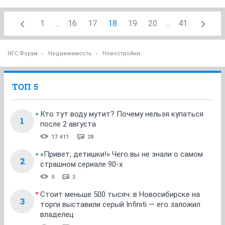
1
...
16
17
18
19
20
...
41
НГС.Форум
Недвижимость
Новостройки
ТОП 5
Кто тут воду мутит? Почему нельзя купаться
1
после 2 августа
17 411
28
«Привет, детишки!» Чего вы не знали о самом
2
страшном сериале 90-х
0
3
Стоит меньше 500 тысяч: в Новосибирске на
3
торги выставили серый Infiniti — его заложил
владелец