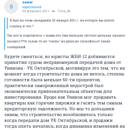
sawer
S
experienced
02 февраля 2011
Tima_86
Я был на этом заседании 25 января 2011 г. на которое вы шлете
ссылку, и что ?
Так вот и поделитесь с нами,что там было,как обстоят дела,как прошел
процесс???А то,как-то не "очень" на душе,не спокойно,от таких
сообщений
Будете смеяться, но юристы ЖБИ-12 добиваются
принятия судом неправомерной передачей дома от
Уникона - УК Октябрьской, мотивируя это тем, что на
момент когда строительство дома не велось, степень
готовности была меньше 60-ти процентов,
практически замороженный недострой был
экономически привлекательным объектом для
инвестирования. Вроде как Уникон мог продавать
квартиры как горячие пирожки и гасить тем самым
кредиторскую задолжность. Но мы то дольщики
знаем, что строительство возобновилось только
когда передали дом УК Октябрьской, и продажи
тогда опять начались, когда динамика изменений на