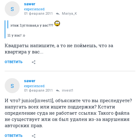
sawer
S
experienced
01 февраля 2011
Mariya_K
этаж 3,угловая,а у вас???
11 у нас! :o
Квадраты напишите, а то не поймешь, что за
квартира у вас...
ОТВЕТИТЬ
sawer
S
experienced
01 февраля 2011
invest1
И что? junior[invest1], объясните что вы преследуете?
напугать всех или ищите поддержки? Кстати
определение суда не работает ссылка: Такого файла
не существует или он был удален из-за нарушения
авторских прав.
ОТВЕТИТЬ