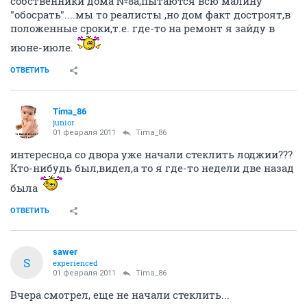
собственники дома №8а,пытаются всю малину
"обосрать"....мы то реалисты ,но дом факт достроят,в
положенные сроки,т.е. где-то на ремонт я зайду в
июне-июле.
ОТВЕТИТЬ
Tima_86
junior
01 февраля 2011
Tima_86
интересно,а со двора уже начали стеклить лоджии???
Кто-нибудь был,видел,а то я где-то недели две назад
была
ОТВЕТИТЬ
sawer
S
experienced
01 февраля 2011
Tima_86
Вчера смотрел, еще не начали стеклить...