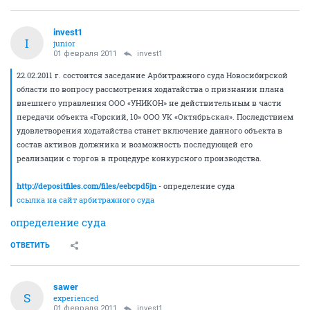
invest1
I
junior
01 февраля 2011
invest1
22.02.2011 г. состоится заседание Арбитражного суда Новосибирской
области по вопросу рассмотрения ходатайства о признании плана
внешнего управления ООО «УНИКОН» не действительным в части
передачи объекта «Горский, 10» ООО УК «Октябрьская». Последствием
удовлетворения ходатайства станет включение данного объекта в
состав активов должника и возможность последующей его
реализации с торгов в процедуре конкурсного производства.
http://depositfiles.com/files/eebcpd5jn
- определение суда
ссылка на сайт арбитражного суда
определение суда
ОТВЕТИТЬ
sawer
S
experienced
01 февраля 2011
invest1