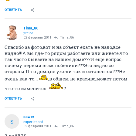
ОТВЕТИТЬ
Tima_86
junior
02 февраля 2011
Tima_86
Спасибо за фото,вот и на объект ехать не надо,все
видно!!!А вы где-то рядом работаете или живете,что
так часто бываете на нашем доме???И еще вопрос
почему первый этаж побелили???Это видно со
стороны 11-го дома,не ужели так и останентся???Не
очень как-то...
,в общем не красиво,может потом
что-то изменится
?
ОТВЕТИТЬ
sawer
S
experienced
02 февраля 2011
Tima_86
2-ка 58,35