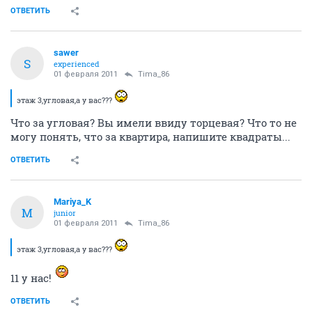
ОТВЕТИТЬ
sawer
S
experienced
01 февраля 2011
Tima_86
этаж 3,угловая,а у вас???
Что за угловая? Вы имели ввиду торцевая? Что то не
могу понять, что за квартира, напишите квадраты...
ОТВЕТИТЬ
Mariya_K
M
junior
01 февраля 2011
Tima_86
этаж 3,угловая,а у вас???
11 у нас!
ОТВЕТИТЬ