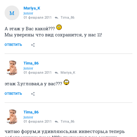
Mariya_K
M
junior
01 февраля 2011
Tima_86
А этаж у Вас какой???
Мы уверены что вид сохранится, у нас 11!
ОТВЕТИТЬ
Tima_86
junior
01 февраля 2011
Mariya_K
этаж 3,угловая,а у вас???
ОТВЕТИТЬ
Tima_86
junior
01 февраля 2011
Tima_86
читаю форум,и удивляюсь,как инвесторы,а теперь