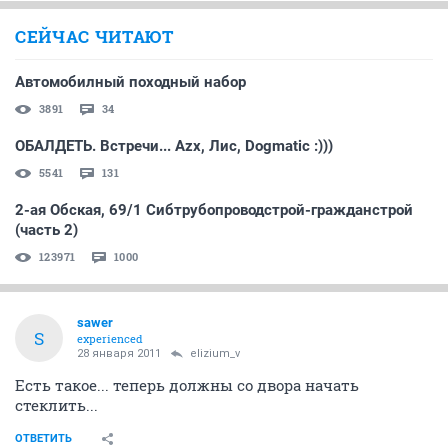
СЕЙЧАС ЧИТАЮТ
Автомобилный походный набор
3891
34
ОБАЛДЕТЬ. Встречи... Azx, Лис, Dogmatic :)))
5541
131
2-ая Обская, 69/1 Сибтрубопроводстрой-гражданстрой
(часть 2)
123971
1000
sawer
S
experienced
28 января 2011
elizium_v
Есть такое... теперь должны со двора начать
стеклить...
ОТВЕТИТЬ