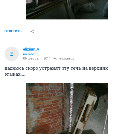
ОТВЕТИТЬ
elizium_v
E
member
06 февраля 2011
elizium_v
надеюсь скоро устранят эту течь на верхних
этажах.....