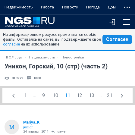
Недвижимость
Работа
Новости
Погода
Дом
На информационном ресурсе применяются cookie-
Согласен
файлы. Оставаясь на сайте, вы подтверждаете свое
согласие
на их использование.
НГС.Форум
Недвижимость
Новостройки
Уникон, Горский, 10 (стр) (часть 2)
310272
1000
1
...
9
10
11
12
13
...
21
Mariya_K
M
junior
24 января 2011
sawer