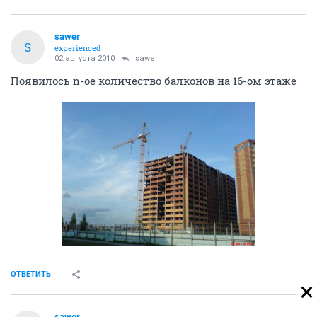
sawer
S
experienced
02 августа 2010
sawer
Появилось n-ое количество балконов на 16-ом этаже
ОТВЕТИТЬ
sawer