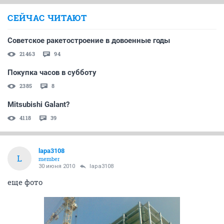
СЕЙЧАС ЧИТАЮТ
Советское ракетостроение в довоенные годы
21463
94
Покупка часов в субботу
2385
8
Mitsubishi Galant?
4118
39
lapa3108
L
member
30 июня 2010
lapa3108
еще фото