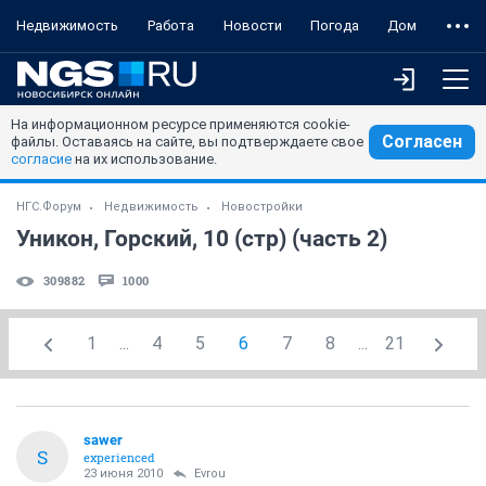
Недвижимость
Работа
Новости
Погода
Дом
На информационном ресурсе применяются cookie-
Согласен
файлы. Оставаясь на сайте, вы подтверждаете свое
согласие
на их использование.
НГС.Форум
Недвижимость
Новостройки
Уникон, Горский, 10 (стр) (часть 2)
309882
1000
1
...
4
5
6
7
8
...
21
sawer
S
experienced
23 июня 2010
Evrou