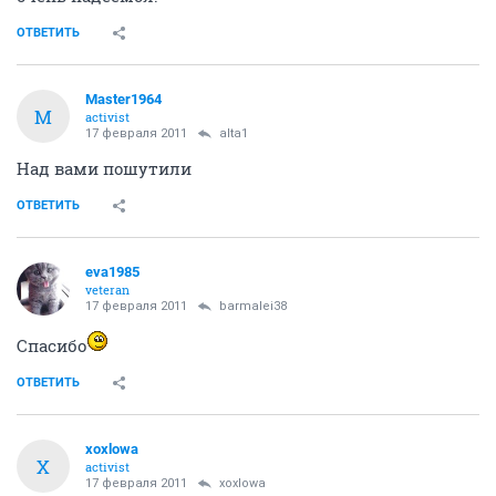
Dulsinea
D
activist
17 февраля 2011
tirs
Привет, сосед! Наверно, имели в виду перезаключить
предварительный договор (подписать
доп.соглашение о переносе сроков заключения
основного договора). Нам говорили, что 2 квартал -
заключение основного договора. А ключи в роде бы
как обещают в срок отдать. По крайней мере мы
очень надеемся.
ОТВЕТИТЬ
Master1964
M
activist
17 февраля 2011
alta1
Над вами пошутили
ОТВЕТИТЬ