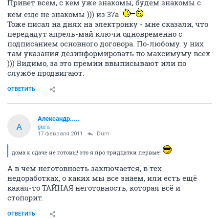
17 февраля 2011
Александр.....
... а почему?
да потому, что у них дома к сдаче не готовы! это я
про тридцатки первые!
ОТВЕТИТЬ
mcbat
M
junior
17 февраля 2011
tirs
Привет всем, с кем уже знакомы, будем знакомы с
кем еще не знакомы ))) из 37а
Тоже писал на днях на электронку - мне сказали, что
передадут апрель-май ключи одновременно с
подписанием основного договора. По-любому. у них
там указания дезинформировать по максимуму всех
))) Видимо, за это премии ввыписывают или по
службе продвигают.
ОТВЕТИТЬ