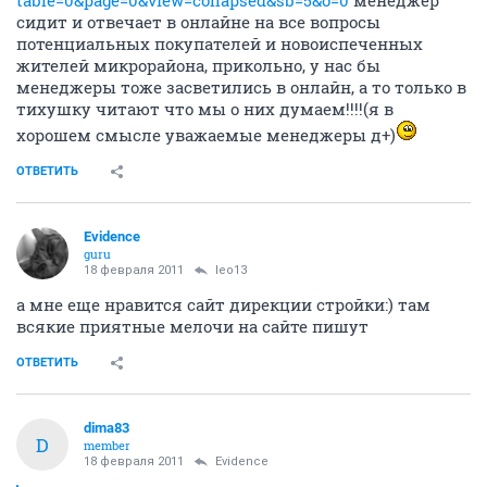
3. Краска моющаяся белоснежная Текс 25 кг
Самовынос из 22 дома, 5 этаж.
В личку.
ОТВЕТИТЬ
leo13
member
18 февраля 2011
Автоинформатор
В топике энергомонтажников
https://realty.ngs.ru/forum/board/newbulding/flat/187753814
table=0&page=0&view=collapsed&sb=5&o=0
менеджер
сидит и отвечает в онлайне на все вопросы
потенциальных покупателей и новоиспеченных
жителей микрорайона, прикольно, у нас бы
менеджеры тоже засветились в онлайн, а то только в
тихушку читают что мы о них думаем!!!!(я в
хорошем смысле уважаемые менеджеры д+)
ОТВЕТИТЬ