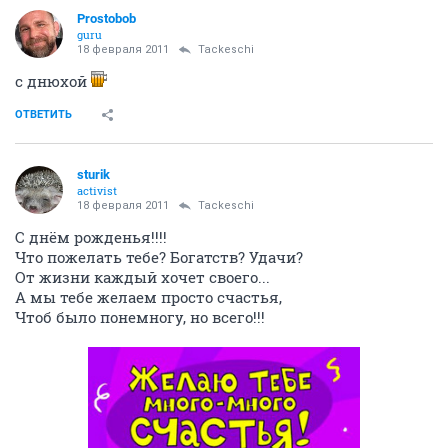
ОТВЕТИТЬ
Tackeschi
veteran
18 февраля 2011
Автоинформатор
Ребята... У меня сегодня днюха... Ура
Всем по
торту
ОТВЕТИТЬ
Prostobob
guru
18 февраля 2011
Tackeschi
с днюхой
ОТВЕТИТЬ
sturik
activist