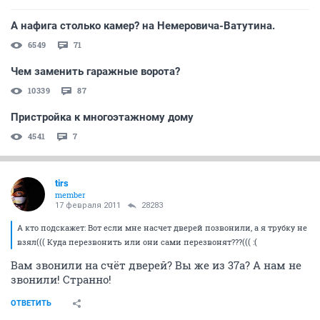
rusGertruda
activist
17 февраля 2011
alta1
а нам всем по разным домам разные сроки говорят
дурят нас
ОТВЕТИТЬ
СЕЙЧАС ЧИТАЮТ
А нафига столько камер? на Немеровича-Ватутина.
6549
71
Чем заменить гаражные ворота?
10339
87
Пристройка к многоэтажному дому
4541
7