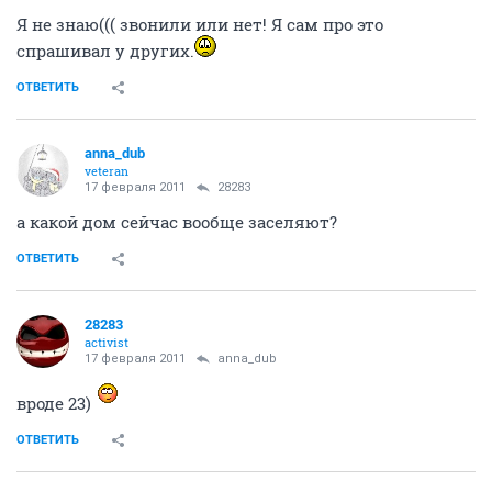
честное слово, Я вам верю !!!!! вы меня не
удивили))))))))))))
ОТВЕТИТЬ
28283
activist
17 февраля 2011
tirs
Вам звонили на счёт дверей? Вы же из 37а? А нам не
звонили! Странно!
Я не знаю((( звонили или нет! Я сам про это
спрашивал у других.
ОТВЕТИТЬ
anna_dub
veteran
17 февраля 2011
28283