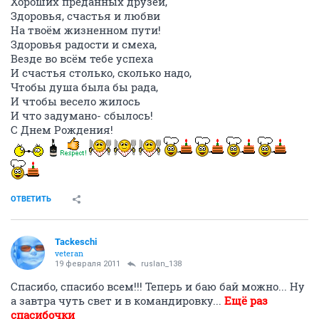
ОТВЕТИТЬ
ruslan_138
activist
18 февраля 2011
Tackeschi
Ребята... У меня сегодня днюха... Ура
Всем по торту
:-y
Желаю много светлых дней,
Хороших преданных друзей,
Здоровья, счастья и любви
На твоём жизненном пути!
Здоровья радости и смеха,
Везде во всём тебе успеха
И счастья столько, сколько надо,
Чтобы душа была бы рада,
И чтобы весело жилось
И что задумано- сбылось!
С Днем Рождения!