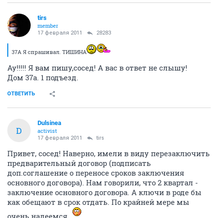
tirs
member
17 февраля 2011
28283
А кто подскажет: Вот если мне насчет дверей позвонили, а я трубку не
взял((( Куда перезвонить или они сами перезвонят???((( :(
Вам звонили на счёт дверей? Вы же из 37а? А нам не
звонили! Странно!
ОТВЕТИТЬ
tirs
member
17 февраля 2011
28283
37А Я спрашивал. ТИШИНА
Ау!!!!! Я вам пишу,сосед! А вас в ответ не слышу!
Дом 37а. 1 подъезд.
ОТВЕТИТЬ