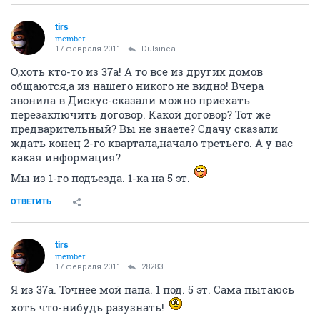
тоже получить инфу,вы всем нашим из 33 в личку
писали.
ОТВЕТИТЬ
ЕлеHa
Е
junior
17 февраля 2011
Dum
А можно мне тоже в личку?
ОТВЕТИТЬ
tirs
member
17 февраля 2011
Dulsinea
О,хоть кто-то из 37а! А то все из других домов
общаются,а из нашего никого не видно! Вчера
звонила в Дискус-сказали можно приехать
перезаключить договор. Какой договор? Тот же
предварительный? Вы не знаете? Сдачу сказали