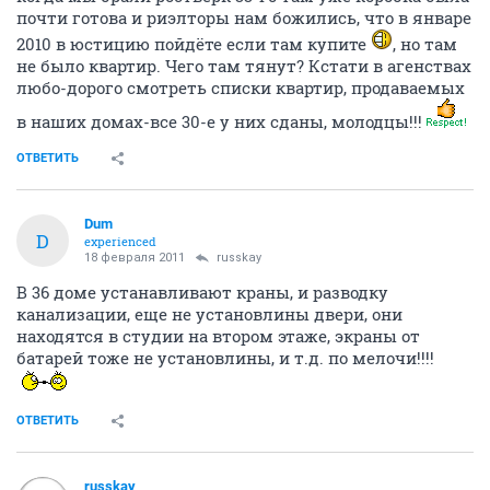
можно и на сайте компании отвечать?
это более
правильно, там и форум бы был...
ОТВЕТИТЬ
russkay
member
18 февраля 2011
mcbat
А всё-таки, что с 36-м домом? С нами понятно-
строители сидят, а там в чём загвоздка, почему не
дают ключи? Он же начал строиться раньше гораздо,
когда мы брали ростверк 33-го там уже коробка была
почти готова и риэлторы нам божились, что в январе
2010 в юстицию пойдёте если там купите
, но там
не было квартир. Чего там тянут? Кстати в агенствах
любо-дорого смотреть списки квартир, продаваемых
в наших домах-все 30-е у них сданы, молодцы!!!
ОТВЕТИТЬ