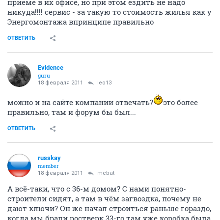
ну это два дома длинных, наши соседи:) в гисе
гляньте сайт, вот еще новоселы они называются
ОТВЕТИТЬ
leo13
member
18 февраля 2011
Evidence
а здесь фишка именно в том что не на сайте человек
сидит, а в форуме нгс-а, и каждый у кого есть вопрос
задает и ему достаточно оперативно отвечают, как на
приеме в их офисе, но при этом ездить не надо
никуда!!!! сервис - за такую то стоимость жилья как у
Энергомонтажа впринципе правильно
ОТВЕТИТЬ
Evidence
guru
18 февраля 2011
leo13