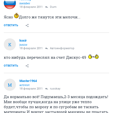
Dum
D
experienced
18 февраля 2011
russkay
В 36 доме устанавливают краны, и разводку
канализации, еще не установлины двери, они
находятся в студии на втором этаже, экраны от
батарей тоже не установлины, и т.д. по мелочи!!!!
ОТВЕТИТЬ
russkay
member
18 февраля 2011
Dum
Ясно
Долго же тянутся эти мелочи...
ОТВЕТИТЬ
kosir
K
junior
18 февраля 2011
Автоинформатор