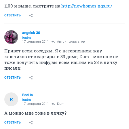
Дискус - строительство 30х домов (часть 4)
268393
1000
1
...
9
10
11
12
13
...
21
Tackeschi
veteran
17 февраля 2011
xoxlowa
1100 и выше, смотрите на
http://newhomes.ngs.ru/
ОТВЕТИТЬ
angelok 30
junior
17 февраля 2011
Автоинформатор
Привет всем соседям. Я с нетерпением жду
ключиков от квартиры в 33 доме, Dum - можно мне