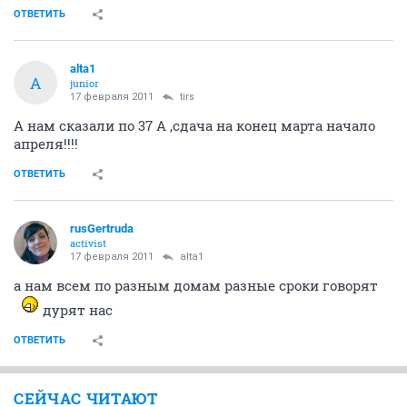
ждать конец 2-го квартала,начало третьего. А у вас
какая информация?
Мы из 1-го подъезда. 1-ка на 5 эт.
ОТВЕТИТЬ
tirs
member
17 февраля 2011
28283
Я из 37а. Точнее мой папа. 1 под. 5 эт. Сама пытаюсь
хоть что-нибудь разузнать!
ОТВЕТИТЬ
alta1
A
junior
17 февраля 2011
tirs
А нам сказали по 37 А ,сдача на конец марта начало
апреля!!!!
ОТВЕТИТЬ