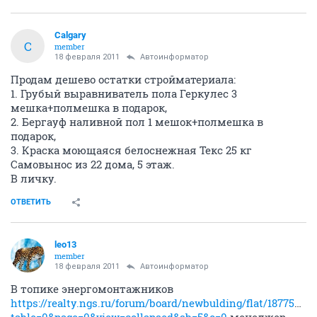
Александр.....
А
guru
17 февраля 2011
Dum
дома к сдаче не готовы! это я про тридцатки первые!
А в чём неготовность заключается, в тех
недоработках, о каких мы все знаем, или есть ещё
какая-то ТАЙНАЯ неготовность, которая всё и
стопорит.
ОТВЕТИТЬ
Calgary
C
member
18 февраля 2011
Автоинформатор
Продам дешево остатки стройматериала:
1. Грубый выравниватель пола Геркулес 3
мешка+полмешка в подарок,
2. Бергауф наливной пол 1 мешок+полмешка в
подарок,