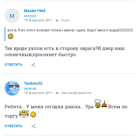
ОТВЕТИТЬ
Dum
D
experienced
18 февраля 2011
kosir
кто нибудь перечеслял на счет Дискус-49
kosir, найдите топик 40 или 44 домов, туда напишите!
ОТВЕТИТЬ
Master1964
M
activist
18 февраля 2011
Dum
вот и Я из этого исхожу! только минус один, будет много воды))))))))))))
Так вроде уклон есть в сторону оврага?И двор наш
солнечный,просохнет быстро.