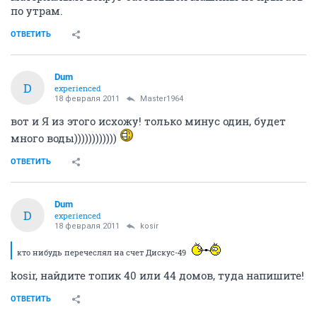
кто нибудь перечеслял на счет Дискус-49
ОТВЕТИТЬ
Master1964
M
activist
18 февраля 2011
russkay
Да нормально всё! Подумаешь,2-3 месяца подождать!
Мне вообще лучше,когда на улице уже тепло
будет,чтобы по морозу и по сугробам не таскать
материалы.И вокруг застывшей машины не прыгать
по утрам.
ОТВЕТИТЬ
Dum
D
experienced
18 февраля 2011
Master1964
вот и Я из этого исхожу! только минус один, будет
много воды))))))))))))