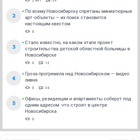
1
...
9
10
11
12
13
...
21
НГС.Форум
Недвижимость
Новостройки
ТОП 5
Послушал музыку — получил штраф: инструкция,
1
как бороться с шумными ночными компаниями
2 691
39
По всему Новосибирску спрятаны миниатюрные
2
арт-объекты — их поиск становится
настоящим квестом
0
Стало известно, на каком этапе проект
3
строительства детской областной больницы в
Новосибирске