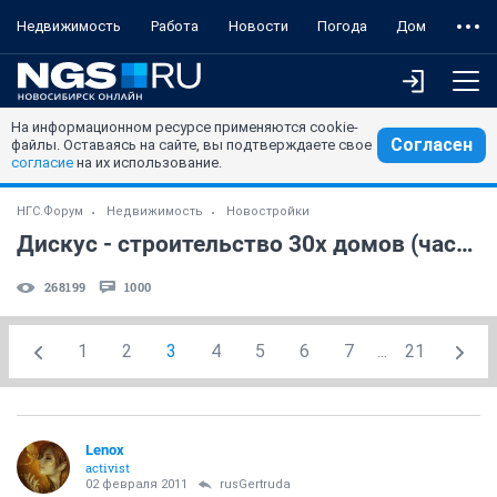
Недвижимость
Работа
Новости
Погода
Дом
На информационном ресурсе применяются cookie-
Согласен
файлы. Оставаясь на сайте, вы подтверждаете свое
согласие
на их использование.
НГС.Форум
Недвижимость
Новостройки
Дискус - строительство 30х домов (часть 4)
268199
1000
1
2
3
4
5
6
7
...
21
Lenox
activist
02 февраля 2011
rusGertruda