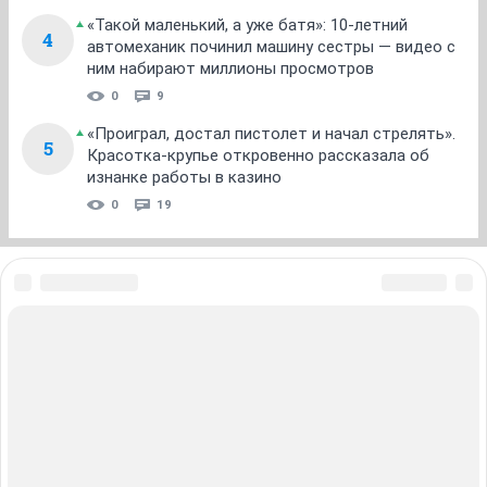
«Такой маленький, а уже батя»: 10-летний
4
автомеханик починил машину сестры — видео с
ним набирают миллионы просмотров
0
9
«Проиграл, достал пистолет и начал стрелять».
5
Красотка-крупье откровенно рассказала об
изнанке работы в казино
0
19
ЗНАКОМСТВА В НОВОСИБИРСКЕ
ПОГОДА В НОВОСИБИРСКЕ
ПРОБКИ В НОВОСИБИРСКЕ
ФОРУМЫ В НОВОСИБИРСКЕ
ТЕЛЕПРОГРАММА В НОВОСИБИРСКЕ
АФИША В НОВОСИБИРСКЕ
ГОРОСКОП
КУРСЫ ВАЛЮТ В НОВОСИБИРСКЕ
ТУРИЗМ В НОВОСИБИРСКЕ
ПРОМОКОДЫ В НОВОСИБИРСКЕ