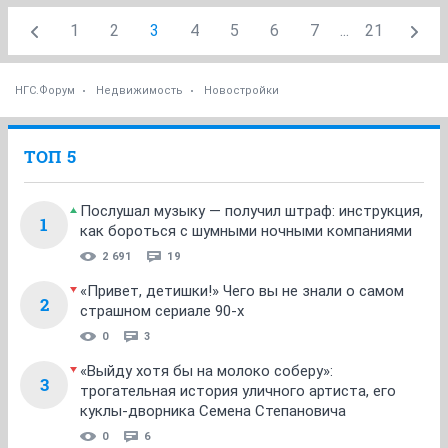
1
2
3
4
5
6
7
...
21
НГС.Форум
Недвижимость
Новостройки
ТОП 5
Послушал музыку — получил штраф: инструкция,
1
как бороться с шумными ночными компаниями
2 691
19
«Привет, детишки!» Чего вы не знали о самом
2
страшном сериале 90-х
0
3
«Выйду хотя бы на молоко соберу»:
3
трогательная история уличного артиста, его
куклы-дворника Семена Степановича
0
6