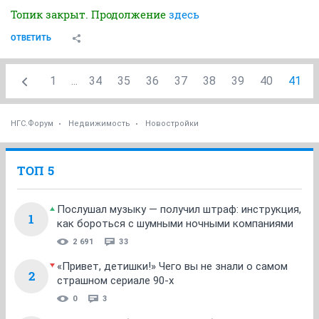
Топик закрыт. Продолжение
здесь
ОТВЕТИТЬ
1
...
34
35
36
37
38
39
40
41
НГС.Форум
Недвижимость
Новостройки
ТОП 5
Послушал музыку — получил штраф: инструкция,
1
как бороться с шумными ночными компаниями
2 691
33
«Привет, детишки!» Чего вы не знали о самом
2
страшном сериале 90-х
0
3