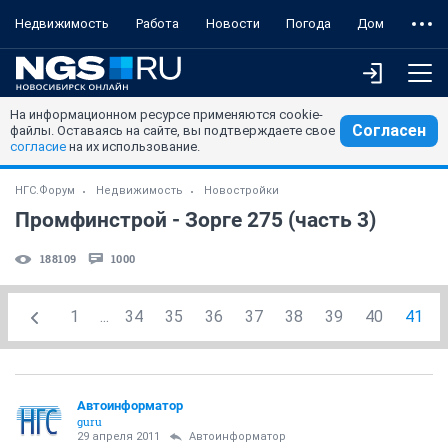
Недвижимость
Работа
Новости
Погода
Дом
На информационном ресурсе применяются cookie-
Согласен
файлы. Оставаясь на сайте, вы подтверждаете свое
согласие
на их использование.
НГС.Форум
Недвижимость
Новостройки
Промфинстрой - Зорге 275 (часть 3)
188109
1000
1
...
34
35
36
37
38
39
40
41
Автоинформатор
guru
29 апреля 2011
Автоинформатор