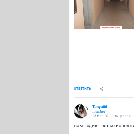
ОТВЕТИТЬ
Tanya86
member
23 мая 2011
pabbel
нам годик только исполни