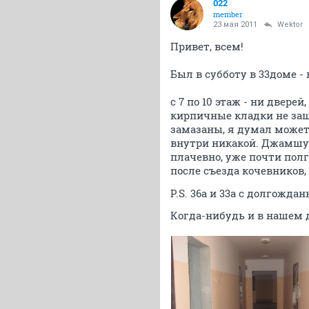
022
member
23 мая 2011
Wektor
Привет, всем!
Был в субботу в 33доме -
с 7 по 10 этаж - ни дверей
кирпичные кладки не заш
замазаны, я думал может 
внутри никакой. Джамшут
плачевно, уже почти полг
после съезда кочевников,
P.S. 36а и 33а с долгожда
Когда-нибудь и в нашем до