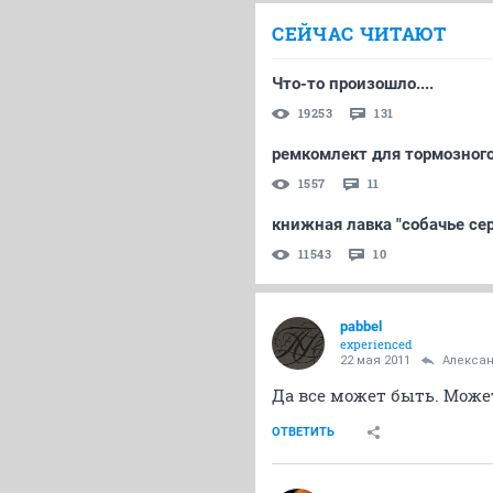
СЕЙЧАС ЧИТАЮТ
Что-то произошло....
19253
131
ремкомлект для тормозного
1557
11
книжная лавка "собачье се
11543
10
pabbel
experienced
22 мая 2011
Александ
Да все может быть. Может
ОТВЕТИТЬ