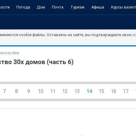
вости
Погода
Дом
Почта
Туризм
Афиша
Курсы валю
меняются cookie-файлы. Оставаясь на сайте, вы подтверждаете свое
с
овостройки
тво 30х домов (часть 6)
7
8
9
10
11
12
13
14
15
16
17