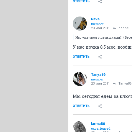
ОТВЕТИТЬ
Rava
member
23 мая 2011
pabbel
Нас уже троя с детишками))) Весе
У нас дочка 8,5 мес, воо
ОТВЕТИТЬ
Tanya86
member
23 мая 2011
Tanya86
Мы сегодня едем за ключ
ОТВЕТИТЬ
larma86
experienced