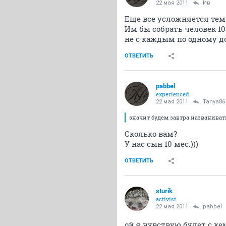
22 мая 2011
Ив
Еще все усложняется тем 
Им бы собрать человек 10
не с каждым по одному до
ОТВЕТИТЬ
pabbel
experienced
22 мая 2011
Tanya86
значит будем завтра названиват
Сколько вам?
У нас сын 10 мес.)))
ОТВЕТИТЬ
sturik
activist
22 мая 2011
pabbel
ой я чувствую будет с ке