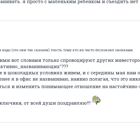
ванивать. я просто с маленьким ребенком и съездить нет
 надо (это они так сказали) тоесть тому кто их часто беспокоил звонками.
этими вот словами только спровоцируют других инвестор
активно_названивающих"???
не в шоколадных условиях живем, и с середины мая нам 
нее я в офис не названиваю, наивно полагая, что это ника
аться и изменить понимающее отношение на настойчиво-
 ключики, от всей души поздравляю!!!