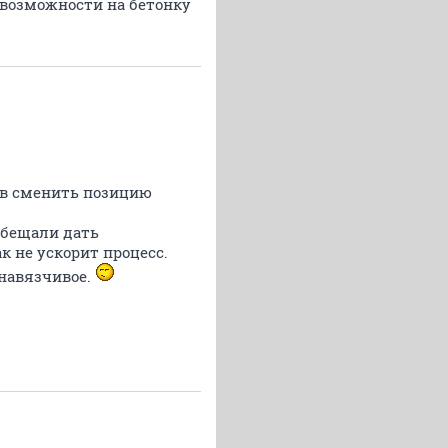
 возможности на бетонку
ов сменить позицию
обещали дать
к не ускорит процесс.
навязчивое.