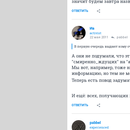
значит будем завтра наз
ОТВЕТИТЬ
Ив
activist
22 мая 2011
pabbel
В первую очередь выдают кому оч
А они не подумали, что 
"смиренно_ждущих" на "
Мы вот, например, тоже 
информацию, но тем не ме
Теперь есть повод задум
И ещё: всех, получающих
ОТВЕТИТЬ
pabbel
experienced