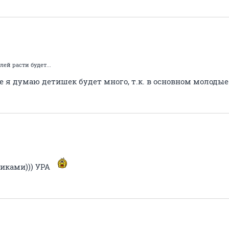
лей расти будет...
бще я думаю детишек будет много, т.к. в основном молоды
иками))) УРА