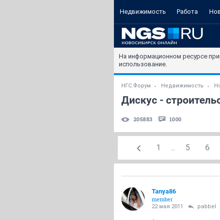
Недвижимость
Работа
Но
На информационном ресурсе при
использование.
НГС.Форум
Недвижимость
Н
Дискус - строительс
205883
1000
1
...
5
6
Tanya86
member
22 мая 2011
pabbel