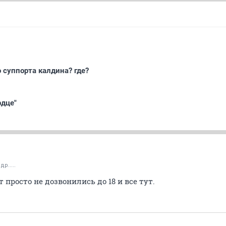
 суппорта калдина? где?
рдце"
р.....
 просто не дозвонились до 18 и все тут.