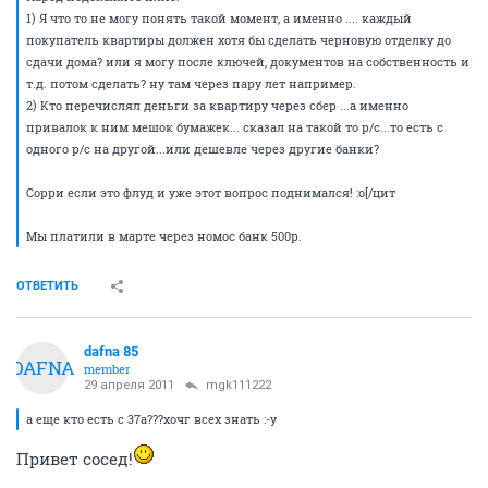
1) Я что то не могу понять такой момент, а именно .... каждый
покупатель квартиры должен хотя бы сделать черновую отделку до
сдачи дома? или я могу после ключей, документов на собственность и
т.д. потом сделать? ну там через пару лет например.
2) Кто перечислял деньги за квартиру через сбер ...а именно
привалок к ним мешок бумажек... сказал на такой то р/с...то есть с
одного р/с на другой...или дешевле через другие банки?
Сорри если это флуд и уже этот вопрос поднимался! :o[/цит
Мы платили в марте через номос банк 500р.
ОТВЕТИТЬ
dafna 85
DAFNA
member
29 апреля 2011
mgk111222
а еще кто есть с 37а???хочг всех знать :-y
Привет сосед!