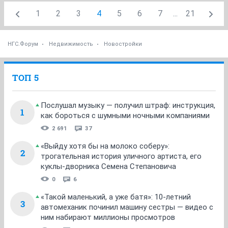
1
2
3
4
5
6
7
...
21
НГС.Форум
Недвижимость
Новостройки
ТОП 5
Послушал музыку — получил штраф: инструкция,
1
как бороться с шумными ночными компаниями
2 691
37
«Выйду хотя бы на молоко соберу»:
2
трогательная история уличного артиста, его
куклы-дворника Семена Степановича
0
6
«Такой маленький, а уже батя»: 10-летний
3
автомеханик починил машину сестры — видео с
ним набирают миллионы просмотров