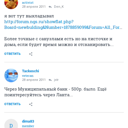
activist
28 апреля 2011
Den_K
я вот тут выкладывал
http://forum.ngs.ru/showflat.php?
Board=newbulding&Number=1878859099&Forum=All_Forums&startpage=0&Searchpage2=&Words=minimax84&Match=Username&Searchpage=1&Limit=25&Old=allposts&table=0&Main=1878433542&Search=1#Post1878859099
Более точные с санузлами есть но на листочке и
дома, если будет время можно и отсканировать...
ОТВЕТИТЬ
Tackeschi
veteran
28 апреля 2011
jstr
Через Муниципальный банк - 500р. было. Ещё
поинтересуйтесь через Ланта...
ОТВЕТИТЬ
dima83
D
member