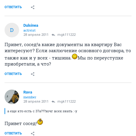
ОТВЕТИТЬ
Dulsinea
D
activist
28 апреля 2011
mgk111222
Привет, сосед!а какие документы на квартиру Вас
интересуют? Если заключение основного договора, то
также как и у всех - тишина.
Мы по переуступке
приобретали, а что?
ОТВЕТИТЬ
Rava
member
28 апреля 2011
mgk111222
а еще кто есть с 37а???хочг всех знать :-y
Привет сосед!
ОТВЕТИТЬ