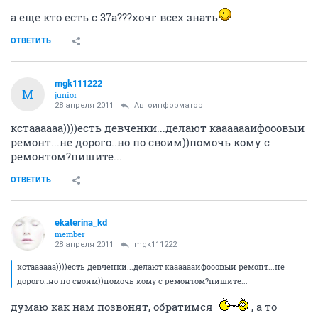
а еще кто есть с 37а???хочг всех знать
ОТВЕТИТЬ
mgk111222
M
junior
28 апреля 2011
Автоинформатор
кстаааааа))))есть девченки...делают кааааааифооовыи
ремонт...не дорого..но по своим))помочь кому с
ремонтом?пишите...
ОТВЕТИТЬ
ekaterina_kd
member
28 апреля 2011
mgk111222
кстаааааа))))есть девченки...делают кааааааифооовыи ремонт...не
дорого..но по своим))помочь кому с ремонтом?пишите...
думаю как нам позвонят, обратимся
, а то