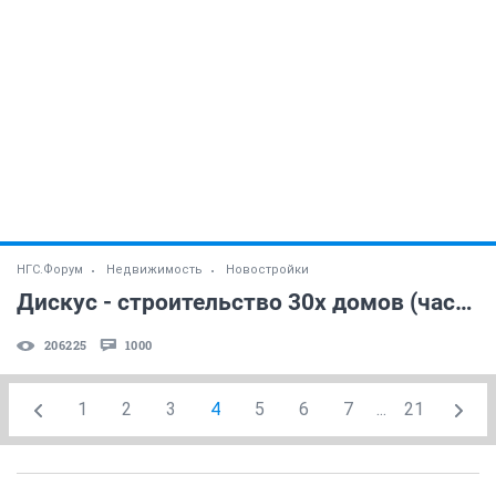
НГС.Форум
Недвижимость
Новостройки
Дискус - строительство 30х домов (часть 6)
206225
1000
1
2
3
4
5
6
7
...
21