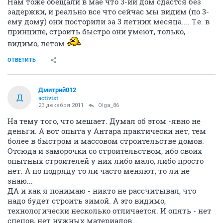
Нам тоже обещали в мае что 3-ий дом сдастся без
задержки, и реально все что сейчас мы видим (по 3-
ему дому) они посторили за 3 летних месяца.... Т.е. в
принципе, строить быстро они умеют, только,
видимо, летом
ОТВЕТИТЬ
Дмитрий012
Д
activist
23 декабря 2011
Olga_86
На тему того, что мешает. Думал об этом -явно не
деньги. А вот опыта у Антара практически нет, тем
более в быстром и массовом строительстве домов.
Отсюда и заморочки со строительством, ибо своих
опытных строителей у них либо мало, либо просто
нет. А по подряду то ли часто меняют, то ли не
знаю...
ДА и как я понимаю - никто не рассчитывал, что
надо будет строить зимой. А это видимо,
технологически несколько отличается. И опять - нет
спецов, нет нужных материалов...