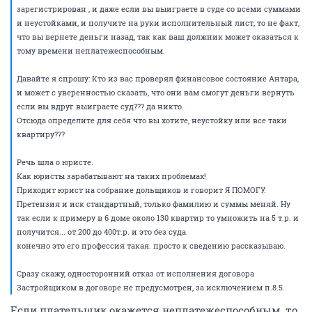
зарегистрирован , и даже если вы выиграете в суде со всеми суммами
и неустойками, и получите на руки исполнительный лист, то не факт,
что вы вернете деньги назад, так как ваш должник может оказаться к
тому времени неплатежеспособным.
Давайте я спрошу: Кто из вас проверял финансовое состояние Антара,
и может с уверенностью сказать, что они вам смогут деньги вернуть
если вы вдруг выиграете суд??? да никто.
Отсюда определите для себя что вы хотите, неустойку или все таки
квартиру???
Речь шла о юристе.
Как юристы зарабатывают на таких проблемах!
Приходит юрист на собрание дольщиков и говорит Я ПОМОГУ.
Претензия и иск стандартный, только фамилию и суммы меняй. Ну
так если к примеру в 6 доме около 130 квартир то умножить на 5 т.р. и
получится... от 200 до 400т.р. и это без суда.
конечно это его профессия такая. просто к сведению рассказываю.
Сразу скажу, односторонний отказ от исполнения договора
Застройщиком в договоре не предусмотрен, за исключением п.8.5.
Если плательщик окажется неплатежеспособным, то