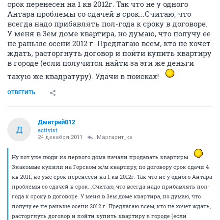
срок перенесен на 1 кв 2012г. Так что не у одного
Антара проблемы со сдачей в срок...Считаю, что
всегда надо прибавлять пол-года к сроку в договоре.
У меня в 3ем доме квартира, но думаю, что получу ее
не раньше осени 2012 г. Предлагаю всем, кто не хочет
ждать, расторгнуть договор и пойти купить квартиру
в городе (если получится найти за эти же деньги
такую же квадратуру). Удачи в поисках!
ОТВЕТИТЬ
Дмитрий012
Д
activist
24 декабря 2011
Маргарит_ка
Ну вот уже люди из первого дома начали продавать квартиры
Знакомые купили на Горском ж/м квартиру, по договору срок сдачи 4
кв 2011, но уже срок перенесен на 1 кв 2012г. Так что не у одного Антара
проблемы со сдачей в срок...Считаю, что всегда надо прибавлять пол-
года к сроку в договоре. У меня в 3ем доме квартира, но думаю, что
получу ее не раньше осени 2012 г. Предлагаю всем, кто не хочет ждать,
расторгнуть договор и пойти купить квартиру в городе (если