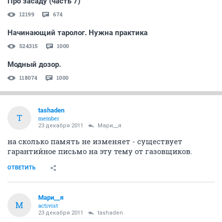
Про засаду (часть 7)
12199
674
Начинающий таролог. Нужна практика
524315
1000
Модный дозор.
118074
1000
tashaden
T
member
23 декабря 2011
Мари__я
на сколько память не изменяет - существует
гарантийное письмо на эту тему от газовщиков.
ОТВЕТИТЬ
Мари__я
М
activist
23 декабря 2011
tashaden