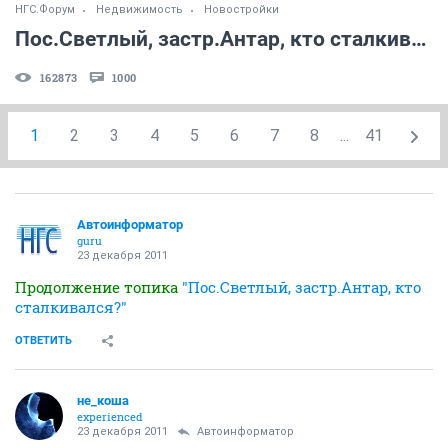
НГС.Форум
Недвижимость
Новостройки
Пос.Светлый, застр.Антар, кто сталкивался? (часть 2)
162873
1000
1
2
3
4
5
6
7
8
...
41
Автоинформатор
guru
23 декабря 2011
Продолжение топика
"Пос.Светлый, застр.Антар, кто
сталкивался?"
ОТВЕТИТЬ
не_коша
experienced
23 декабря 2011
Автоинформатор