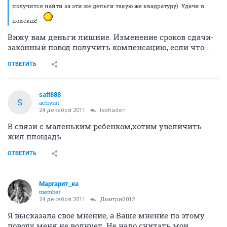
получится найти за эти же деньги такую же квадратуру). Удачи в
поисках!
Вижу вам деньги лишние. Изменение сроков сдачи-
законный повод получить компенсацию, если что...
ОТВЕТИТЬ
satt888
S
activist
24 декабря 2011
tashaden
В связи с маленьким ребенком,хотим увеличить
жил.площадь
ОТВЕТИТЬ
Маргарит_ка
member
24 декабря 2011
Дмитрий012
Я высказала свое мнение, а Ваше мнение по этому
поводу меня не волнует. Не надо считать мои