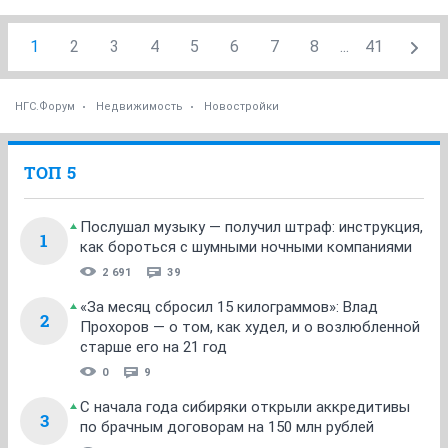
1
2
3
4
5
6
7
8
...
41
НГС.Форум
Недвижимость
Новостройки
ТОП 5
Послушал музыку — получил штраф: инструкция,
1
как бороться с шумными ночными компаниями
2 691
39
«За месяц сбросил 15 килограммов»: Влад
2
Прохоров — о том, как худел, и о возлюбленной
старше его на 21 год
0
9
С начала года сибиряки открыли аккредитивы
3
по брачным договорам на 150 млн рублей