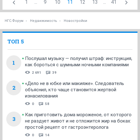
1
...
9
10
11
12
13
...
41
НГС.Форум
Недвижимость
Новостройки
ТОП 5
Послушал музыку — получил штраф: инструкция,
1
как бороться с шумными ночными компаниями
2 691
39
«Дело не в юбке или макияже». Следователь
2
объяснил, кто чаще становится жертвой
изнасилования
0
58
Как приготовить дома мороженое, от которого
3
не раздует живот и не отложится жир на боках:
простой рецепт от гастроэнтеролога
0
14