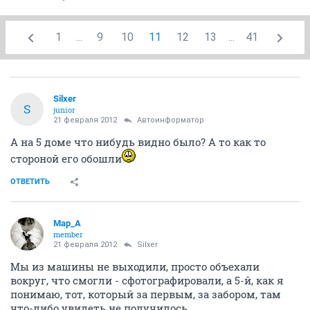
1
...
9
10
11
12
13
...
41
Silxer
S
junior
21 февраля 2012
Автоинформатор
А на 5 доме что нибудь видно было? А то как то
стороной его обошли
ОТВЕТИТЬ
Мар_А
member
21 февраля 2012
Silxer
Мы из машины не выходили, просто объехали
вокруг, что смогли - сфотографировали, а 5-й, как я
понимаю, тот, который за первым, за забором, там
что-либо увидеть не получилось.