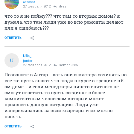
activist
27 февраля 2012
ilyas
что то я не пойму??? что там со вторым домом? я
думала, что там люди уже во всю ремонты делают
или я ошибаюсь???
ОТВЕТИТЬ
Ulia_
U
junior
27 февраля 2012
semen0385
Позвоните в Антар... хоть они и мастера сочинять но
все же пусть знают что люди в курсе о трещине в 5-
ом доме... и если менеджеры ничего внятного не
смогут ответить то пусть соединят с более
компитентным человеком который может
прояснить данную ситуацию. Люди уже
изпереживались за свои квартиры и их можно
понять...
ОТВЕТИТЬ