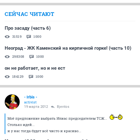
СЕЙЧАС ЧИТАЮТ
Про засаду (часть 6)
31519
1000
Неоград - ЖК Каменский на кирпичной горке! (часть 10)
298308
1000
он не работает, но и не ест
184129
1000
- Irbis -
activist
19 марта 2012
Bjentos
Моё предложение выбрать Илиас председателем ТСЖ...
Столько идей...
и у нас тогда будет всё чисто и красиво...