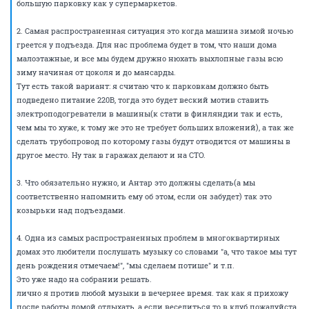
большую парковку как у супермаркетов.
2. Самая распространенная ситуация это когда машина зимой ночью
греется у подъезда. Для нас проблема будет в том, что наши дома
малоэтажные, и все мы будем дружно нюхать выхлопные газы всю
зиму начиная от цоколя и до мансарды.
Тут есть такой вариант: я считаю что к парковкам должно быть
подведено питание 220В, тогда это будет веский мотив ставить
электроподогреватели в машины(к стати в финляндии так и есть,
чем мы то хуже, к тому же это не требует больших вложений), а так же
сделать трубопровод по которому газы будут отводится от машины в
другое место. Ну так в гаражах делают и на СТО.
3. Что обязательно нужно, и Антар это должны сделать(а мы
соответственно напомнить ему об этом, если он забудет) так это
козырьки над подъездами.
4. Одна из самых распространенных проблем в многоквартирных
домах это любители послушать музыку со словами "а, что такое мы тут
день рождения отмечаем!", "мы сделаем потише" и т.п.
Это уже надо на собрании решать.
лично я против любой музыки в вечернее время. так как я прихожу
после работы домой отдыхать, а если веселиться то в клуб пожалуйста