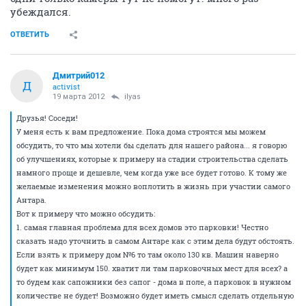
убеждался.
ОТВЕТИТЬ
Дмитрий012
Д
activist
19 марта 2012
ilyas
Друзья! Соседи!
У меня есть к вам предложение. Пока дома строятся мы можем
обсудить, то что мы хотели бы сделать для нашего района... я говорю
об улучшениях, которые к примеру на стадии строительства сделать
намного проще и дешевле, чем когда уже все будет готово. К тому же
желаемые изменения можно воплотить в жизнь при участии самого
Антара.
Вот к примеру что можно обсудить:
1. самая главная проблема для всех домов это парковки! Честно
сказать надо уточнить в самом Антаре как с этим дела будут обстоять.
Если взять к примеру дом №6 то там около 130 кв. Машин наверно
будет как минимум 150. хватит ли там парковочных мест для всех? а
то будем как сапожники без сапог - дома в поле, а парковок в нужном
количестве не будет! Возможно будет иметь смысл сделать отдельную