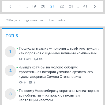
1
...
19
20
21
22
23
...
41
НГС.Форум
Недвижимость
Новостройки
ТОП 5
Послушал музыку — получил штраф: инструкция,
1
как бороться с шумными ночными компаниями
2 691
36
«Выйду хотя бы на молоко соберу»:
2
трогательная история уличного артиста, его
куклы-дворника Семена Степановича
0
6
По всему Новосибирску спрятаны миниатюрные
3
арт-объекты — их поиск становится
настоящим квестом