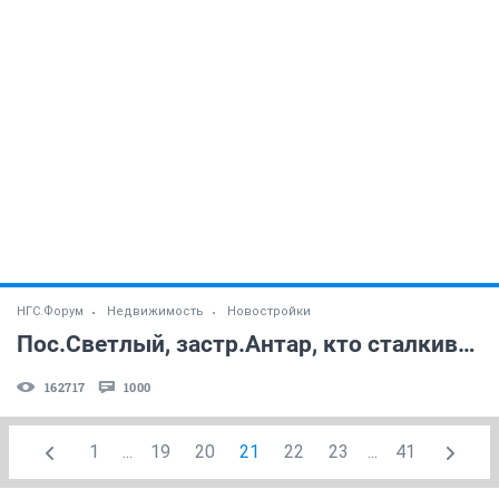
НГС.Форум
Недвижимость
Новостройки
Пос.Светлый, застр.Антар, кто сталкивался? (часть 2)
162717
1000
1
...
19
20
21
22
23
...
41