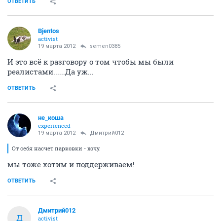
ОТВЕТИТЬ
Bjentos
activist
19 марта 2012
semen0385
И это всё к разговору о том чтобы мы были
реалистами......Да уж...
ОТВЕТИТЬ
не_коша
experienced
19 марта 2012
Дмитрий012
От себя насчет парковки - хочу.
мы тоже хотим и поддерживаем!
ОТВЕТИТЬ
Дмитрий012
Д
activist