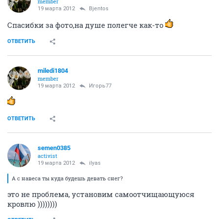
member
19 марта 2012
Bjentos
Спасибки за фото,на душе полегче как-то
ОТВЕТИТЬ
miledi1804
member
19 марта 2012
Игорь77
ОТВЕТИТЬ
semen0385
activist
19 марта 2012
ilyas
А с навеса ты куда будешь девать снег?
это не проблема, установим самоотчищающуюся
кровлю ))))))))