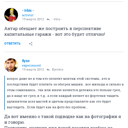
- Irbis -
activist
19 марта 2012
- Irbis -
Антар обещает же построить в перспективе
капитальные гаражи - вот это будет отлично!
ОТВЕТИТЬ
ilyas
experienced
19 марта 2012
Bjentos
вопрос даже не в том кто оплатит монтаж этой системы...кто в
последствии будет платить за обогрев машин...все жильцы я сильно в
этом сомневаюсь...так или иначе начнется дележка кто больше грел,
да я ваще не грел, и т.д...а если каждый начнет из форточки тащить
удлинители всех мастей и цветом представляете как это будет
выглядеть...Если будет как на фото без проблем...
Да вот именно о такой подводке как на фотографии я
и говорю.
Поставить счетчик для такой розетки вообще не