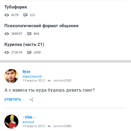
Тубофорик
6179
112
Психологический формат общения
188937
696
Курилка (часть 21)
172576
1000
ilyas
experienced
19 марта 2012
semen0385
А с навеса ты куда будешь девать снег?
ОТВЕТИТЬ
- Irbis -
activist
19 марта 2012
semen0385