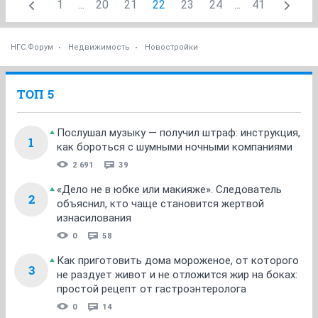
1
...
20
21
22
23
24
...
41
НГС.Форум
Недвижимость
Новостройки
ТОП 5
Послушал музыку — получил штраф: инструкция,
1
как бороться с шумными ночными компаниями
2 691
39
«Дело не в юбке или макияже». Следователь
2
объяснил, кто чаще становится жертвой
изнасилования
0
58
Как приготовить дома мороженое, от которого
3
не раздует живот и не отложится жир на боках:
простой рецепт от гастроэнтеролога
0
14