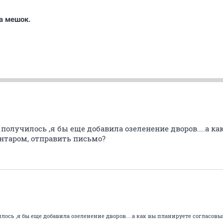
а мешок.
 получилось ,я бы еще добавила озеленение дворов....а к
Антаром, отправить письмо?
илось ,я бы еще добавила озеленение дворов....а как вы планируете согласовы