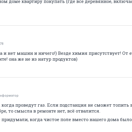
м доме квартиру покупать (где всё деревянное, включая ок
78
ода и нет машин и ничего!) Везде химия присутствует! От 
те! она же не из натур продуктов)
информатор
 когда проведут газ. Если подстанция не сможет топить 
бре, то смысла в ремонте нет, всё отвалится.
 придумали, когда чистое поле вместо нашего дома было