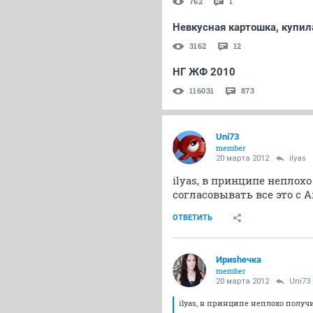
762
1
Невкусная картошка, купил
3162
12
НГ ЖФ 2010
116031
873
Uni73
member
20 марта 2012
ilyas
ilyas, в принципе неплохо
согласовывать все это с 
ОТВЕТИТЬ
Ириshечка
member
20 марта 2012
Uni73
ilyas, в принципе неплохо получ