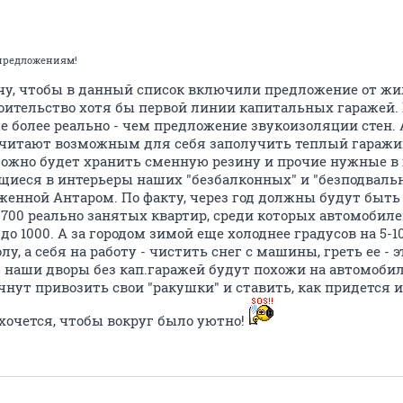
предложениям!
очу, чтобы в данный список включили предложение от жи
оительство хотя бы первой линии капитальных гаражей. 
же более реально - чем предложение звукоизоляции стен.
считают возможным для себя заполучить теплый гаражик, 
жно будет хранить сменную резину и прочие нужные в х
иеся в интерьеры наших "безбалконных" и "безподвальн
женной Антаром. По факту, через год должны будут быть
700 реально занятых квартир, среди которых автомобил
 до 1000. А за городом зимой еще холоднее градусов на 5-1
лу, а себя на работу - чистить снег с машины, греть ее - 
И наши дворы без кап.гаражей будут похожи на автомобил
начнут привозить свои "ракушки" и ставить, как придется 
к хочется, чтобы вокруг было уютно!