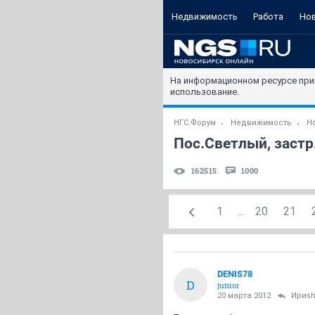
Недвижимость
Работа
Но
На информационном ресурсе при
использование.
НГС.Форум
Недвижимость
Н
Пос.Светлый, застр.
162515
1000
1
...
20
21
DENIS78
D
junior
20 марта 2012
Ириs