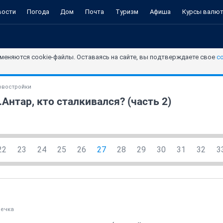
вости
Погода
Дом
Почта
Туризм
Афиша
Курсы валю
меняются cookie-файлы. Оставаясь на сайте, вы подтверждаете свое
с
овостройки
Антар, кто сталкивался? (часть 2)
22
23
24
25
26
27
28
29
30
31
32
3
hечка