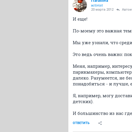
ITarasova
activist
20 марта 2012
Авто
И еще!
По-моему это важная тем
Мы уже узнали, что среди
Это ведь очень важно: по
Меня, например, интерес
парикмахеры, компьютерщи
далеко. Разумеется, не б
понадобиться - и лучше, е
Я, например, могу доста
детских).
И большинство из нас где
ОТВЕТИТЬ