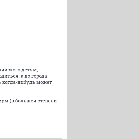
лийского детям,
диться, а до города
дь когда-нибудь может
ирм (в большей степени