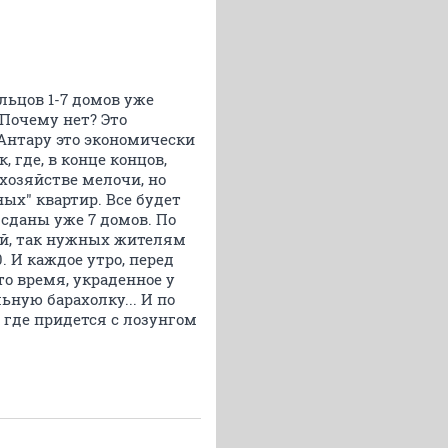
льцов 1-7 домов уже
Почему нет? Это
 Антару это экономически
где, в конце концов,
озяйстве мелочи, но
ых" квартир. Все будет
 сданы уже 7 домов. По
ей, так нужных жителям
0. И каждое утро, перед
это время, украденное у
ьную барахолку... И по
и где придется с лозунгом