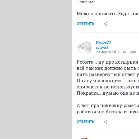
письмо?
Можно написать Ходатайс
ОТВЕТИТЬ
Игорь77
activist
20 марта 2012
ilyas
Ребята... ну про козырьк
всё так как должно быть 
дать развернутый ответ у 
По звукоизоляции.. тоже с
опираются на используем
Покраска.. думаю она не п
А вот про подводку розето
работников Антара и подн
ОТВЕТИТЬ