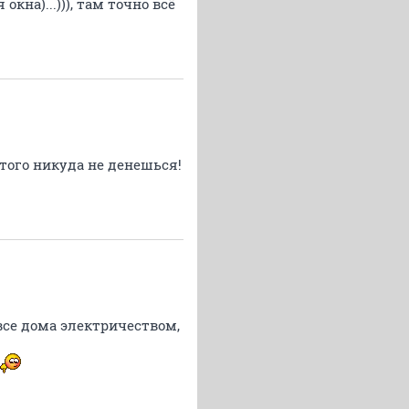
на)...))), там точно всё
етого никуда не денешься!
все дома электричеством,