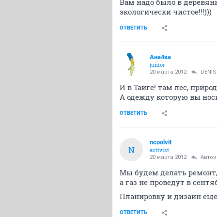
Вам надо было в деревянно
экологически чистое!!!)))
ОТВЕТИТЬ
Ана4ка
junior
20 марта 2012
DENIS
И в Тайге! там лес, прир
А одежду которую вы носи
ОТВЕТИТЬ
ncoolvit
N
activist
20 марта 2012
Авто
Мы будем делать ремонт,
а газ не проведут в сентя
Планировку и дизайн ещё
ОТВЕТИТЬ