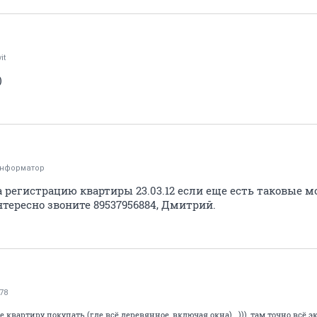
it
)
информатор
а регистрацию квартиры 23.03.12 если еще есть таковые м
тересно звоните 89537956884, Дмитрий.
78
квартиру покупать (где всё деревянное, включая окна)...))), там точно всё эк