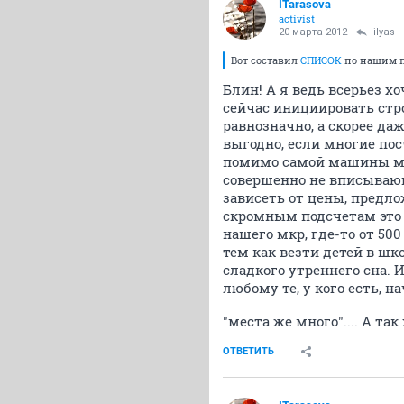
ITarasova
activist
20 марта 2012
ilyas
Вот составил
СПИСОК
по нашим 
Блин! А я ведь всерьез х
сейчас инициировать стр
равнозначно, а скорее да
выгодно, если многие по
помимо самой машины мо
совершенно не вписывающ
зависеть от цены, предло
скромным подсчетам это 
нашего мкр, где-то от 500
тем как везти детей в шко
сладкого утреннего сна. 
любому те, у кого есть, 
"места же много".... А та
ОТВЕТИТЬ