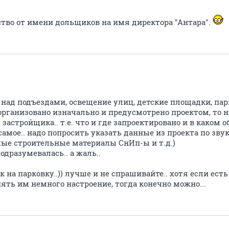
тво от имени дольщиков на имя директора "Антара".
и над подъездами, освещение улиц, детские площадки, пар
организовано изначально и предусмотрено проектом, то 
застройщика.. т.е. что и где запроектировано и в каком о
амое.. надо попросить указать данные из проекта по звуку
ые строительные материалы СнИп-ы и т.д.)
одразумевалась.. а жаль..
к на парковку..)) лучше и не спрашивайте.. хотя если ес
ять им немного настроение, тогда конечно можно...