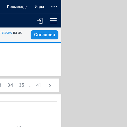
т
Промокоды
Игры
огласие
на их
Согласен
3
34
35
...
41