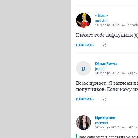
- Irbis -
activist
20 марта 2012
ncoolv
Ничего себе нафлудили ))
ОТВЕТИТЬ
DimanRevva
D
junior
20 марта 2012
Авто
Всем привет. Я записан н
попутчиков. Если кому ин
ОТВЕТИТЬ
Ириshечка
member
20 марта 2012
DENIS
Вам надо было в деревянном доме 