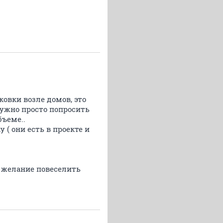
ковки возле домов, это
нужно просто попросить
бъеме..
 ( они есть в проекте и
ть желание повеселить