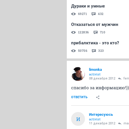
Дураки и умные
69271
432
Отказаться от мужчин
122836
710
прибалктика - это кто?
50756
323
limonka
activist
08 декабря 2012
fem
спасибо за информацию!))
ОТВЕТИТЬ
Интересуюсь
И
activist
11 декабря 2012
ma