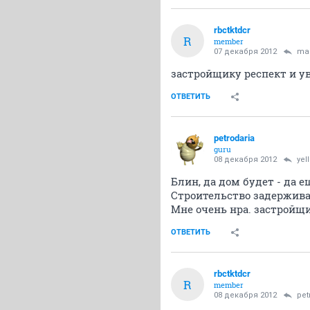
rbctktdcr
R
member
07 декабря 2012
ma
застройщику респект и у
ОТВЕТИТЬ
petrodaria
guru
08 декабря 2012
yel
Блин, да дом будет - да ещё
Строительство задерживаю
Мне очень нра. застройщик
ОТВЕТИТЬ
rbctktdcr
R
member
08 декабря 2012
pet