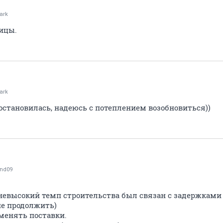
ark
ицы.
ark
остановилась, надеюсь с потеплением возобновиться))
nd09
 невысокий темп строительства был связан с задержками
не продолжить)
тменять поставки.