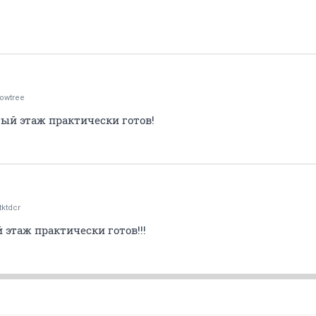
lowtree
тый этаж практически готов!
tktdcr
этаж практически готов!!!