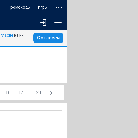
т
Промокоды
Игры
огласие
на их
Согласен
16
17
...
21