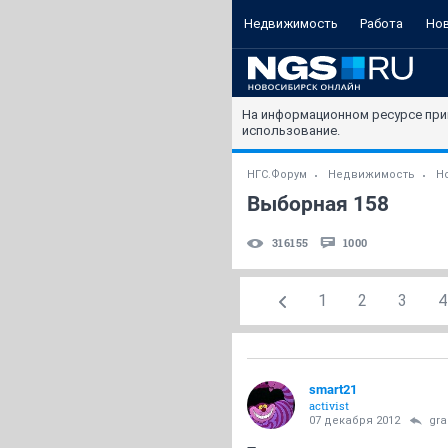
Недвижимость
Работа
Но
На информационном ресурсе при
использование.
НГС.Форум
Недвижимость
Н
Выборная 158
316155
1000
1
2
3
4
smart21
activist
07 декабря 2012
gra