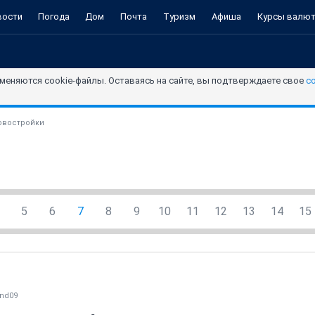
вости
Погода
Дом
Почта
Туризм
Афиша
Курсы валю
меняются cookie-файлы. Оставаясь на сайте, вы подтверждаете свое
с
овостройки
5
6
7
8
9
10
11
12
13
14
15
nd09