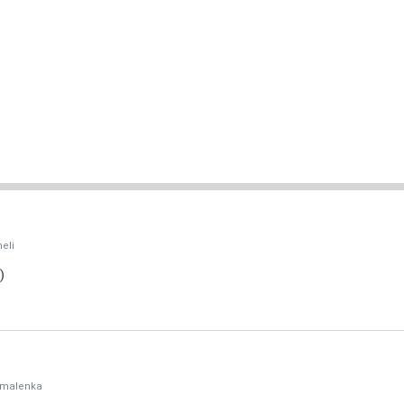
eli
)
malenka