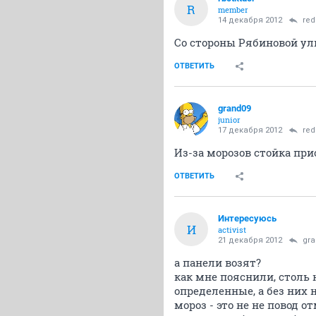
R
member
14 декабря 2012
red
Со стороны Рябиновой ул
ОТВЕТИТЬ
grand09
junior
17 декабря 2012
red
Из-за морозов стойка при
ОТВЕТИТЬ
Интересуюсь
И
activist
21 декабря 2012
gra
а панели возят?
как мне пояснили, столь
определенные, а без них 
мороз - это не не повод о