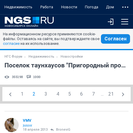
Недвижимость
Работа
Новости
Погода
Дом
На информационном ресурсе применяются cookie-
Согласен
файлы. Оставаясь на сайте, вы подтверждаете свое
согласие
на их использование.
НГС.Форум
Недвижимость
Новостройки
Поселок таунхаусов "Пригородный простор" (часть 3)
355198
1000
1
2
3
4
5
6
7
...
21
VMV
junior
18 апреля 2013
BroneviG