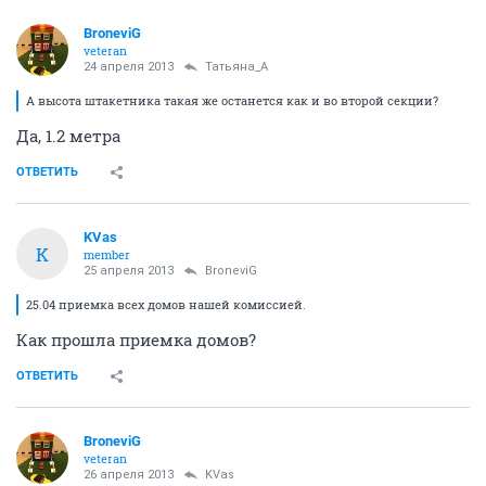
BroneviG
veteran
24 апреля 2013
Татьяна_А
А высота штакетника такая же останется как и во второй секции?
Да, 1.2 метра
ОТВЕТИТЬ
KVas
K
member
25 апреля 2013
BroneviG
25.04 приемка всех домов нашей комиссией.
Как прошла приемка домов?
ОТВЕТИТЬ
BroneviG
veteran
26 апреля 2013
KVas