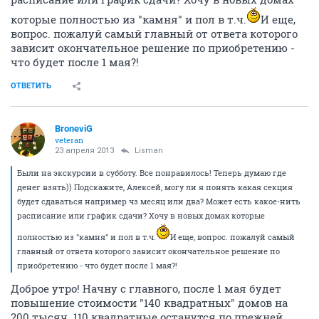
которые полностью из "камня" и пол в т.ч.
И еще,
вопрос. пожалуй самый главный от ответа которого
зависит окончательное решение по приобретению -
что будет после 1 мая?!
ОТВЕТИТЬ
BroneviG
veteran
23 апреля 2013
Lisman
Были на экскурсии в субботу. Все понравилось! Теперь думаю где
денег взять)) Подскажите, Алексей, могу ли я понять какая секция
будет сдаваться например чз месяц или два? Может есть какое-нить
расписание или график сдачи? Хочу в новых домах которые
полностью из "камня" и пол в т.ч.
И еще, вопрос. пожалуй самый
главный от ответа которого зависит окончательное решение по
приобретению - что будет после 1 мая?!
Доброе утро! Начну с главного, после 1 мая будет
повышение стоимости "140 квадратных" домов на
200 тысяч. 110 квадратные останутся по прежней