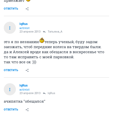
приезжает
ОТВЕТИТЬ
IqRus
I
activist
23 апреля 2013
Татьяна_А
это я по незнанию
теперь ученый, буду задом
заезжать, чтоб передние колеса на твердом были.
да и Алексей вроде как обещасля в воскресенье что
то там исправить с моей парковкой.
так что все ок :)))
ОТВЕТИТЬ
IqRus
I
activist
23 апреля 2013
IqRus
ачипятка "обещался"
ОТВЕТИТЬ