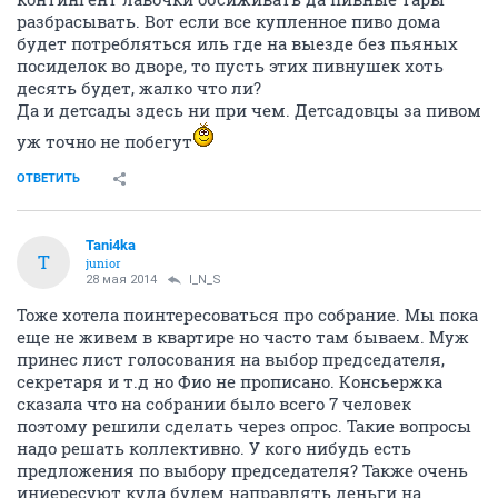
разбрасывать. Вот если все купленное пиво дома
будет потребляться иль где на выезде без пьяных
посиделок во дворе, то пусть этих пивнушек хоть
десять будет, жалко что ли?
Да и детсады здесь ни при чем. Детсадовцы за пивом
уж точно не побегут
ОТВЕТИТЬ
Tani4ka
T
junior
28 мая 2014
I_N_S
Тоже хотела поинтересоваться про собрание. Мы пока
еще не живем в квартире но часто там бываем. Муж
принес лист голосования на выбор председателя,
секретаря и т.д но Фио не прописано. Консьержка
сказала что на собрании было всего 7 человек
поэтому решили сделать через опрос. Такие вопросы
надо решать коллективно. У кого нибудь есть
предложения по выбору председателя? Также очень
иниересуют куда будем направлять деньги на