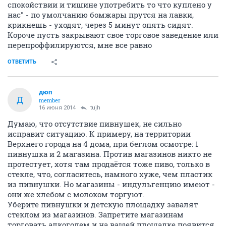
спокойствии и тишине употребить то что куплено у
нас" - по умолчанию бомжары прутся на лавки,
крикнешь - уходят, через 5 минут опять сидят.
Короче пусть закрывают свое торговое заведение или
перепроффилируются, мне все равно
ОТВЕТИТЬ
дюп
Д
member
16 июня 2014
tujh
Думаю, что отсутствие пивнушек, не сильно
исправит ситуацию. К примеру, на территории
Верхнего города на 4 дома, при беглом осмотре: 1
пивнушка и 2 магазина. Против магазинов никто не
протестует, хотя там продаётся тоже пиво, только в
стекле, что, согласитесь, намного хуже, чем пластик
из пивнушки. Но магазины - индульгенцию имеют -
они же хлебом с молоком торгуют.
Уберите пивнушки и детскую площадку завалят
стеклом из магазинов. Запретите магазинам
торговать алкоголем и на вашей площадке появится