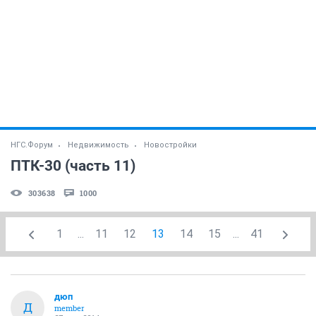
НГС.Форум
Недвижимость
Новостройки
ПТК-30 (часть 11)
303638
1000
1
...
11
12
13
14
15
...
41
дюп
Д
member