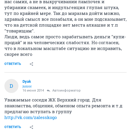
нас самих, а не в выкручивании лампочек и
убирании скамеек, и индульгенция глупая штука,
тут по крайней мере. Так до маразма дойти можно,
здравый смысл все позабыли, а он мне подсказывает,
что на детской площадке нет места алкашне и т.п
"товарищам".
Люди, ведь самое просто зарабатывать деньги "купи-
продай" и на человеческих слабостях. Но согласен,
что в локальном масштабе ситуацию не исправить,
скорее всего
ОТВЕТИТЬ
Dyak
D
junior
16 июня 2014
Автоинформатор
Уважаемые соседи ЖК Верхний город. Для
знакомства, общения, обменом опыта ремонта и т.д
предлагаю вступать в группу
http://vk.com/zalesskogo
ОТВЕТИТЬ