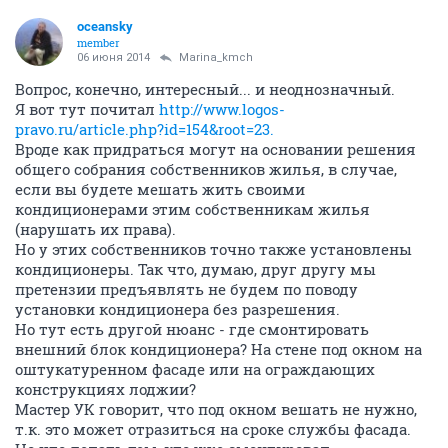
oceansky
member
06 июня 2014
Marina_kmch
Вопрос, конечно, интересный... и неоднозначный.
Я вот тут почитал
http://www.logos-
pravo.ru/article.php?id=154&root=23.
Вроде как придраться могут на основании решения
общего собрания собственников жилья, в случае,
если вы будете мешать жить своими
кондиционерами этим собственникам жилья
(нарушать их права).
Но у этих собственников точно также установлены
кондиционеры. Так что, думаю, друг другу мы
претензии предъявлять не будем по поводу
установки кондиционера без разрешения.
Но тут есть другой нюанс - где смонтировать
внешний блок кондиционера? На стене под окном на
оштукатуренном фасаде или на ограждающих
конструкциях лоджии?
Мастер УК говорит, что под окном вешать не нужно,
т.к. это может отразиться на сроке службы фасада.