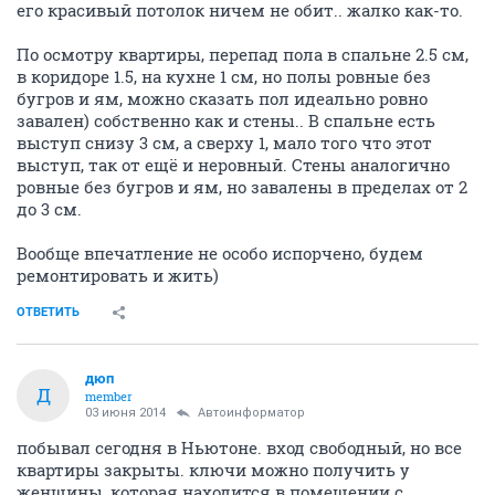
его красивый потолок ничем не обит.. жалко как-то.
По осмотру квартиры, перепад пола в спальне 2.5 см,
в коридоре 1.5, на кухне 1 см, но полы ровные без
бугров и ям, можно сказать пол идеально ровно
завален) собственно как и стены.. В спальне есть
выступ снизу 3 см, а сверху 1, мало того что этот
выступ, так от ещё и неровный. Стены аналогично
ровные без бугров и ям, но завалены в пределах от 2
до 3 см.
Вообще впечатление не особо испорчено, будем
ремонтировать и жить)
ОТВЕТИТЬ
дюп
Д
member
03 июня 2014
Автоинформатор
побывал сегодня в Ньютоне. вход свободный, но все
квартиры закрыты. ключи можно получить у
женщины, которая находится в помещении с