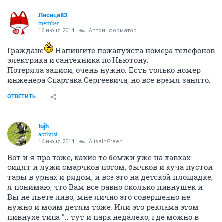
Лисица83
member
16 июня 2014
Автоинформатор
Граждане
Напишите пожалуйста номера телефонов
электрика и сантехника по Ньютону.
Потеряла записи, очень нужно. Есть только номер
инженера Спартака Сергеевича, но все время занято.
ОТВЕТИТЬ
tujh
activist
16 июня 2014
AlisaInGreen
Вот и я про тоже, какие то бомжи уже на лавках
сидят и лужи смарчков потом, бычков и куча пустой
тары в урнах и рядом, и все это на детской площадке,
я понимаю, что Вам все равно сколько пивнушек и
Вы не пьете пиво, мне лично это совершенно не
нужно и моим детям тоже. Или это реклама этом
пивнухе типа ".. тут и парк недалеко, где можно в