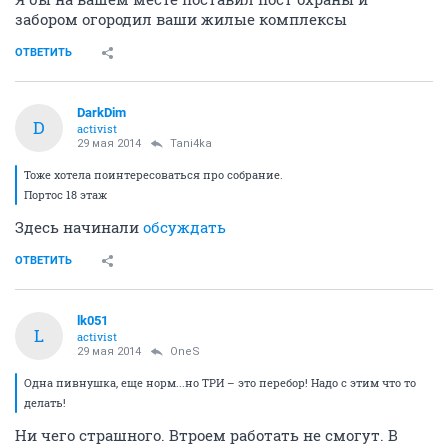
забором огородил ваши жилые комплексы
ОТВЕТИТЬ
DarkDim
D
activist
29 мая 2014
Tani4ka
Тоже хотела поинтересоваться про собрание.
Портос 18 этаж
Здесь начинали
обсуждать
ОТВЕТИТЬ
lk051
L
activist
29 мая 2014
OneS
Одна пивнушка, еще норм...но ТРИ – это перебор! Надо с этим что то
делать!
Ни чего страшного. Втроем работать не смогут. В