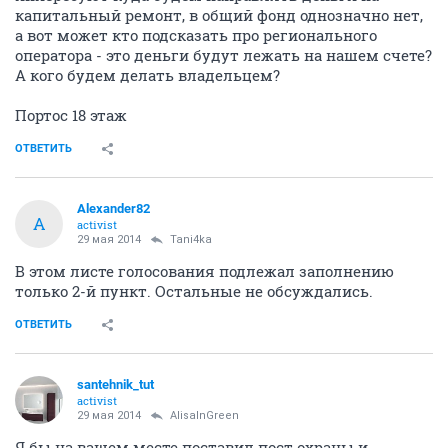
капитальный ремонт, в общий фонд однозначно нет,
а вот может кто подсказать про регионального
оператора - это деньги будут лежать на нашем счете?
А кого будем делать владельцем?
Портос 18 этаж
ОТВЕТИТЬ
Alexander82
A
activist
29 мая 2014
Tani4ka
В этом листе голосования подлежал заполнению
только 2-й пункт. Остальные не обсуждались.
ОТВЕТИТЬ
santehnik_tut
activist
29 мая 2014
AlisaInGreen
Я бы на вашем месте поставил пост охраны и