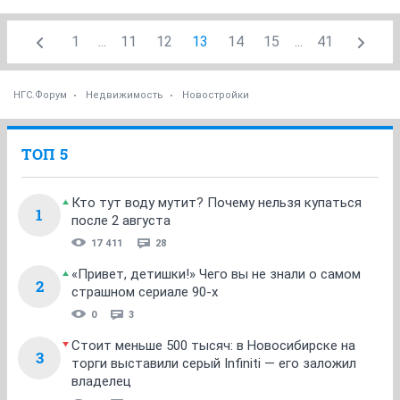
1
...
11
12
13
14
15
...
41
НГС.Форум
Недвижимость
Новостройки
ТОП 5
Кто тут воду мутит? Почему нельзя купаться
1
после 2 августа
17 411
28
«Привет, детишки!» Чего вы не знали о самом
2
страшном сериале 90-х
0
3
Стоит меньше 500 тысяч: в Новосибирске на
3
торги выставили серый Infiniti — его заложил
владелец