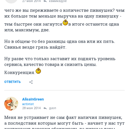
27 мая 2014
камикадзе
чего же вы переживаете о количестве пивнушек? чем
их больше тем меньше выручка на одну пивнушку -
тем быстрее они загнутся
в итоге останется одна
или, максимум, две.
Но в общем-то без разницы одна она или их пять.
Свинья везде грязь найдёт.
Ну разве что только заставит их поднять уровень
сервиса, качество товара и снизить цены.
Конкуренция.
ОТВЕТИТЬ
AlisaInGreen
activist
28 мая 2014
дюп
Меня не устраивает не сам факт наличия пивнушек,
а последствия которые могут быть - начнет у нас тут
контингент лавочки обсиживать да пивные тары