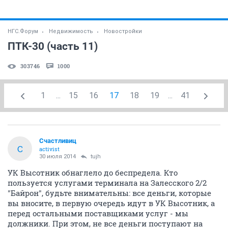
НГС.Форум
Недвижимость
Новостройки
ПТК-30 (часть 11)
303746
1000
1
...
15
16
17
18
19
...
41
Счастливиц
С
activist
30 июля 2014
tujh
УК Высотник обнаглело до беспредела. Кто
пользуется услугами терминала на Залесского 2/2
"Байрон", будьте внимательны: все деньги, которые
вы вносите, в первую очередь идут в УК Высотник, а
перед остальными поставщиками услуг - мы
должники. При этом, не все деньги поступают на