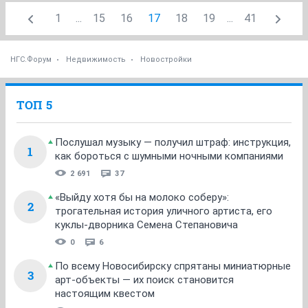
1
...
15
16
17
18
19
...
41
НГС.Форум
Недвижимость
Новостройки
ТОП 5
Послушал музыку — получил штраф: инструкция,
1
как бороться с шумными ночными компаниями
2 691
37
«Выйду хотя бы на молоко соберу»:
2
трогательная история уличного артиста, его
куклы-дворника Семена Степановича
0
6
По всему Новосибирску спрятаны миниатюрные
3
арт-объекты — их поиск становится
настоящим квестом