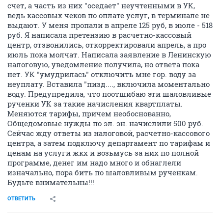
счет, а часть из них "оседает" неучтенными в УК,
ведь кассовых чеков по оплате услуг, в терминале не
выдают. У меня пропали в апреле 125 руб, в июле - 518
руб. Я написала претензию в расчетно-кассовый
центр, отзвонились, откорректировали апрель, а про
июль пока молчат. Написала заявление в Ленинскую
налоговую, уведомление получила, но ответа пока
нет. УК "умудрилась" отключить мне гор. воду за
неуплату. Вставила "пизд...., включила моментально
воду. Предупредила, что поотшибаю эти шаловливые
рученки УК за такие начисления квартплаты.
Меняются тарифы, причем необоснованно,
Общедомовые нужды по эл. эн. начислили 500 руб.
Сейчас жду ответы из налоговой, расчетно-кассового
центра, а затем подключу департамент по тарифам и
ценам на услуги жкх и возьмусь за них по полной
программе, денег им надо много и обнаглели
изначально, пора бить по шаловливым рученкам.
Будьте внимательны!!!
ОТВЕТИТЬ