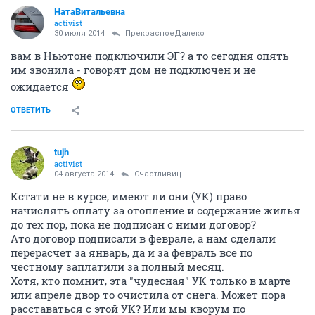
НатаВитальевна
activist
30 июля 2014
ПрекрасноеДалеко
вам в Ньютоне подключили ЭГ? а то сегодня опять
им звонила - говорят дом не подключен и не
ожидается
ОТВЕТИТЬ
tujh
activist
04 августа 2014
Счастливиц
Кстати не в курсе, имеют ли они (УК) право
начислять оплату за отопление и содержание жилья
до тех пор, пока не подписан с ними договор?
Ато договор подписали в феврале, а нам сделали
перерасчет за январь, да и за февраль все по
честному заплатили за полный месяц.
Хотя, кто помнит, эта "чудесная" УК только в марте
или апреле двор то очистила от снега. Может пора
расставаться с этой УК? Или мы кворум по