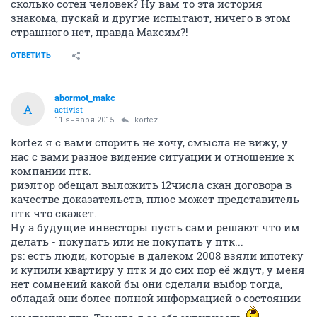
сколько сотен человек? Ну вам то эта история
знакома, пускай и другие испытают, ничего в этом
страшного нет, правда Максим?!
ОТВЕТИТЬ
abormot_makc
A
activist
11 января 2015
kortez
kortez я с вами спорить не хочу, смысла не вижу, у
нас с вами разное видение ситуации и отношение к
компании птк.
риэлтор обещал выложить 12числа скан договора в
качестве доказательств, плюс может представитель
птк что скажет.
Ну а будущие инвесторы пусть сами решают что им
делать - покупать или не покупать у птк...
ps: есть люди, которые в далеком 2008 взяли ипотеку
и купили квартиру у птк и до сих пор её ждут, у меня
нет сомнений какой бы они сделали выбор тогда,
обладай они более полной информацией о состоянии