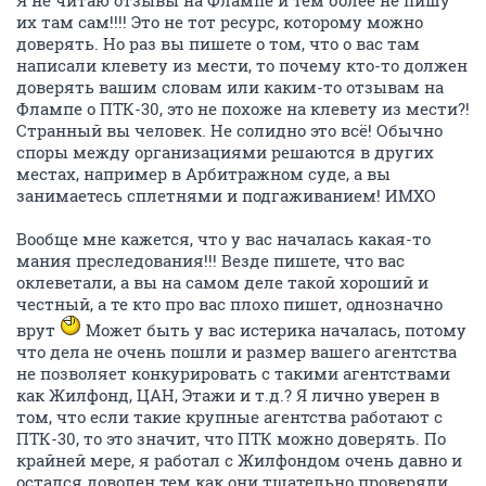
Я не читаю отзывы на Флампе и тем более не пишу
их там сам!!!! Это не тот ресурс, которому можно
доверять. Но раз вы пишете о том, что о вас там
написали клевету из мести, то почему кто-то должен
доверять вашим словам или каким-то отзывам на
Флампе о ПТК-30, это не похоже на клевету из мести?!
Странный вы человек. Не солидно это всё! Обычно
споры между организациями решаются в других
местах, например в Арбитражном суде, а вы
занимаетесь сплетнями и подгаживанием! ИМХО
Вообще мне кажется, что у вас началась какая-то
мания преследования!!! Везде пишете, что вас
оклеветали, а вы на самом деле такой хороший и
честный, а те кто про вас плохо пишет, однозначно
врут
Может быть у вас истерика началась, потому
что дела не очень пошли и размер вашего агентства
не позволяет конкурировать с такими агентствами
как Жилфонд, ЦАН, Этажи и т.д.? Я лично уверен в
том, что если такие крупные агентства работают с
ПТК-30, то это значит, что ПТК можно доверять. По
крайней мере, я работал с Жилфондом очень давно и
остался доволен тем как они тщательно проверяли