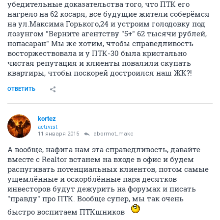
убедительные доказательства того, что ПТК его
нагрело на 62 косаря, все будущие жители соберёмся
на ул.Максима Горького,24 и устроим голодовку под
лозунгом "Верните агентству "5+" 62 тысячи рублей,
нопасаран" Мы же хотим, чтобы справедливость
восторжествовала и у ПТК-30 была кристально
чистая репутация и клиенты повалили скупать
квартиры, чтобы поскорей достроился наш ЖК?!
ОТВЕТИТЬ
kortez
activist
11 января 2015
abormot_makc
А вообще, нафига нам эта справедливость, давайте
вместе с Realtor встанем на входе в офис и будем
распугивать потенциальных клиентов, потом самые
ущемлённые и оскорблённые пара десятков
инвесторов будут дежурить на форумах и писать
"правду" про ПТК. Вообще супер, мы так очень
быстро воспитаем ПТКшников