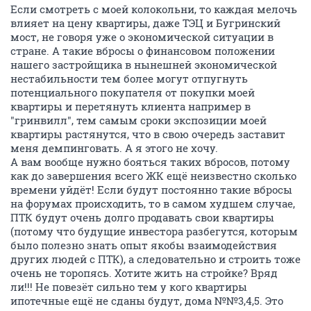
Если смотреть с моей колокольни, то каждая мелочь
влияет на цену квартиры, даже ТЭЦ и Бугринский
мост, не говоря уже о экономической ситуации в
стране. А такие вбросы о финансовом положении
нашего застройщика в нынешней экономической
нестабильности тем более могут отпугнуть
потенциального покупателя от покупки моей
квартиры и перетянуть клиента например в
"гринвилл", тем самым сроки экспозиции моей
квартиры растянутся, что в свою очередь заставит
меня демпинговать. А я этого не хочу.
А вам вообще нужно бояться таких вбросов, потому
как до завершения всего ЖК ещё неизвестно сколько
времени уйдёт! Если будут постоянно такие вбросы
на форумах происходить, то в самом худшем случае,
ПТК будут очень долго продавать свои квартиры
(потому что будущие инвестора разбегутся, которым
было полезно знать опыт якобы взаимодействия
других людей с ПТК), а следовательно и строить тоже
очень не торопясь. Хотите жить на стройке? Вряд
ли!!! Не повезёт сильно тем у кого квартиры
ипотечные ещё не сданы будут, дома №№3,4,5. Это