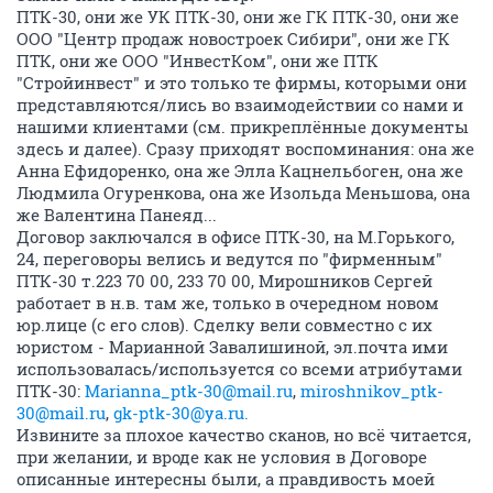
ПТК-30, они же УК ПТК-30, они же ГК ПТК-30, они же
ООО "Центр продаж новостроек Сибири", они же ГК
ПТК, они же ООО "ИнвестКом", они же ПТК
"Стройинвест" и это только те фирмы, которыми они
представляются/лись во взаимодействии со нами и
нашими клиентами (см. прикреплённые документы
здесь и далее). Сразу приходят воспоминания: она же
Анна Ефидоренко, она же Элла Кацнельбоген, она же
Людмила Огуренкова, она же Изольда Меньшова, она
же Валентина Панеяд...
Договор заключался в офисе ПТК-30, на М.Горького,
24, переговоры велись и ведутся по "фирменным"
ПТК-30 т.223 70 00, 233 70 00, Мирошников Сергей
работает в н.в. там же, только в очередном новом
юр.лице (с его слов). Сделку вели совместно с их
юристом - Марианной Завалишиной, эл.почта ими
использовалась/используется со всеми атрибутами
ПТК-30:
Marianna_ptk-30@mail.ru
,
miroshnikov_ptk-
30@mail.ru
,
gk-ptk-30@ya.ru.
Извините за плохое качество сканов, но всё читается,
при желании, и вроде как не условия в Договоре
описанные интересны были, а правдивость моей