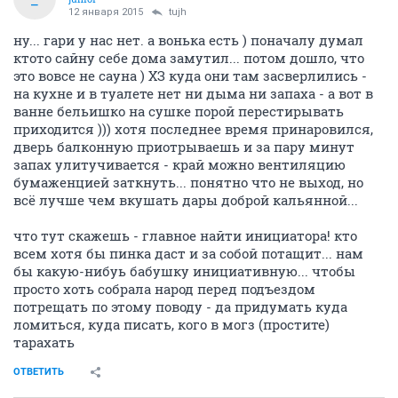
12 января 2015
tujh
ну... гари у нас нет. а вонька есть ) поначалу думал
ктото сайну себе дома замутил... потом дошло, что
это вовсе не сауна ) ХЗ куда они там засверлились -
на кухне и в туалете нет ни дыма ни запаха - а вот в
ванне бельишко на сушке порой перестирывать
приходится ))) хотя последнее время принаровился,
дверь балконную приотрываешь и за пару минут
запах улитучивается - край можно вентиляцию
бумаженцией заткнуть... понятно что не выход, но
всё лучше чем вкушать дары доброй кальянной...
что тут скажешь - главное найти инициатора! кто
всем хотя бы пинка даст и за собой потащит... нам
бы какую-нибуь бабушку инициативную... чтобы
просто хоть собрала народ перед подъездом
потрещать по этому поводу - да придумать куда
ломиться, куда писать, кого в могз (простите)
тарахать
ОТВЕТИТЬ