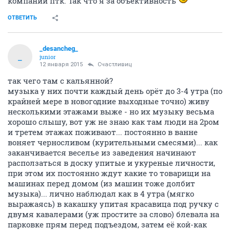
компании птк. Так что я за объективность
ОТВЕТИТЬ
_desancheg_
_
junior
12 января 2015
Счастливиц
так чего там с кальянной?
музыка у них почти каждый день орёт до 3-4 утра (по
крайней мере в новогодние выходные точно) живу
несколькими этажами выже - но их музыку весьма
хорошо слышу, вот уж не знаю как там люди на 2ром
и третем этажах поживают... постоянно в ванне
воняет черносливом (курительными смесями)... как
заканчивается веселье из заведения начинают
расползаться в доску упитые и укуреные личности,
при этом их постоянно ждут какие то товарищи на
машинах перед домом (из машин тоже долбит
музыка)... лично наблюдал как в 4 утра (мягко
выражаясь) в какашку упитая красавица под ручку с
двумя кавалерами (уж простите за слово) блевала на
парковке прям перед подъездом, затем её кой-как