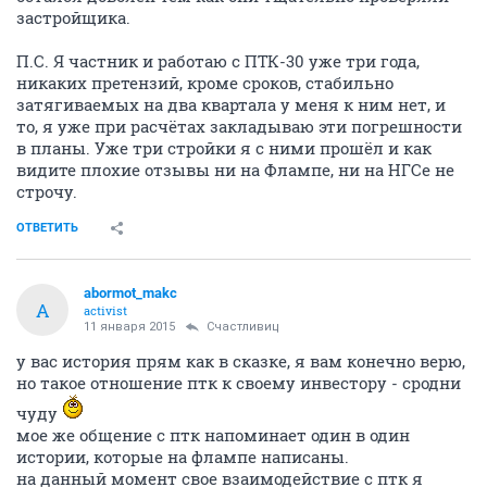
застройщика.
П.С. Я частник и работаю с ПТК-30 уже три года,
никаких претензий, кроме сроков, стабильно
затягиваемых на два квартала у меня к ним нет, и
то, я уже при расчётах закладываю эти погрешности
в планы. Уже три стройки я с ними прошёл и как
видите плохие отзывы ни на Флампе, ни на НГСе не
строчу.
ОТВЕТИТЬ
abormot_makc
A
activist
11 января 2015
Счастливиц
у вас история прям как в сказке, я вам конечно верю,
но такое отношение птк к своему инвестору - сродни
чуду
мое же общение с птк напоминает один в один
истории, которые на флампе написаны.
на данный момент свое взаимодействие с птк я