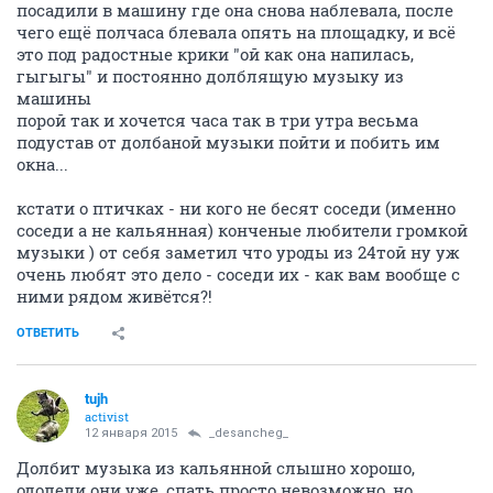
посадили в машину где она снова наблевала, после
чего ещё полчаса блевала опять на площадку, и всё
это под радостные крики "ой как она напилась,
гыгыгы" и постоянно долблящую музыку из
машины
порой так и хочется часа так в три утра весьма
подустав от долбаной музыки пойти и побить им
окна...
кстати о птичках - ни кого не бесят соседи (именно
соседи а не кальянная) конченые любители громкой
музыки ) от себя заметил что уроды из 24той ну уж
очень любят это дело - соседи их - как вам вообще с
ними рядом живётся?!
ОТВЕТИТЬ
tujh
activist
12 января 2015
_desancheg_
Долбит музыка из кальянной слышно хорошо,
одолели они уже, спать просто невозможно, но