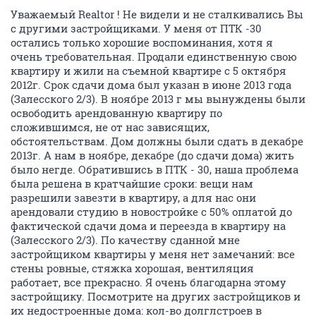
Уважаемый Realtor ! Не видели и не сталкивались Вы
с другими застройщиками. У меня от ПТК -30
остались только хорошие воспоминания, хотя я
очень требовательная. Продали единственную свою
квартиру и жили на съемной квартире с 5 октября
2012г. Срок сдачи дома был указан в июне 2013 года
(Залесского 2/3). В ноябре 2013 г мы вынуждены были
освободить арендованную квартиру по
сложившимся, не от нас зависящих,
обстоятельствам. Дом должны были сдать в декабре
2013г. А нам в ноябре, декабре (до сдачи дома) жить
было негде. Обратившись в ПТК - 30, наша проблема
была решена в кратчайшие сроки: вещи нам
разрешили завезти в квартиру, а для нас они
арендовали студию в новостройке с 50% оплатой до
фактической сдачи дома и переезда в квартиру на
(Залесского 2/3). По качеству сданной мне
застройщиком квартиры у меня нет замечаний: все
стены ровные, стяжка хорошая, вентиляция
работает, все прекрасно. Я очень благодарна этому
застройщику. Посмотрите на других застройщиков и
их недостроенные дома: кол-во долглстроев в