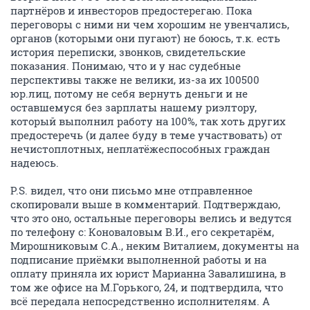
партнёров и инвесторов предостерегаю. Пока
переговоры с ними ни чем хорошим не увенчались,
органов (которыми они пугают) не боюсь, т.к. есть
история переписки, звонков, свидетельские
показания. Понимаю, что и у нас судебные
перспективы также не велики, из-за их 100500
юр.лиц, потому не себя вернуть деньги и не
оставшемуся без зарплаты нашему риэлтору,
который выполнил работу на 100%, так хоть других
предостеречь (и далее буду в теме участвовать) от
нечистоплотных, неплатёжеспособных граждан
надеюсь.
P.S. видел, что они письмо мне отправленное
скопировали выше в комментарий. Подтверждаю,
что это оно, остальные переговоры велись и ведутся
по телефону с: Коноваловым В.И., его секретарём,
Мирошниковым С.А., неким Виталием, документы на
подписание приёмки выполненной работы и на
оплату приняла их юрист Марианна Завалишина, в
том же офисе на М.Горького, 24, и подтвердила, что
всё передала непосредственно исполнителям. А