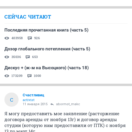
СЕЙЧАС ЧИТАЮТ
Последняя прочитанная книга (часть 5)
403958
926
Дозор глобального потепления (часть 5)
35036
653
Дискус + (ж-м на Высоцкого) (часть 18)
173209
1000
Счастливиц
С
activist
11 января 2015
abormot_makc
Я могу предоставить мое заявление (расторжение
договора аренды от ноября 13г) и договор аренды
студии (которую нам предоставили от ПТК) с ноября
13 по март 14г.