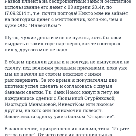
Развод клиента на беспроцентный займ и бесплатное
использование его денег с 03 апреля 2014г, по
17.09.2014 г., т.е. почти полгода! Никто мне не займёт
на полгодика денег с миллиончик, хотя-бы, чем я
хуже ООО "ИнвестКом"?
Шутю, чужие деньги мне не нужны, хоть бы свои
выдрать с таких горе партнёров, как те о которых
пишу, другого мне не надо.
В общем приняли деньги и полгода не выпускали на
сделку, под всякими разными причинами, пока уже
мы не начали не совсем вежливо с ними
разговаривать. За это время я покупателям две
ипотеки успел сделать и согласовать с двумя
банками сделки. Т.к. банк Номос канул в лету, не
дождавшись сделки с Людмилой Огурёнковой,
Изольдой Меньшовой, ИнвестКом или любым
другим, на кого они полномочия повесят.
Заканчивали сделку уже с банком "Открытие".
В заключение, прикреплено их письмо, типа: "Ищите
ветра в поле". От чего всех их потенциальных