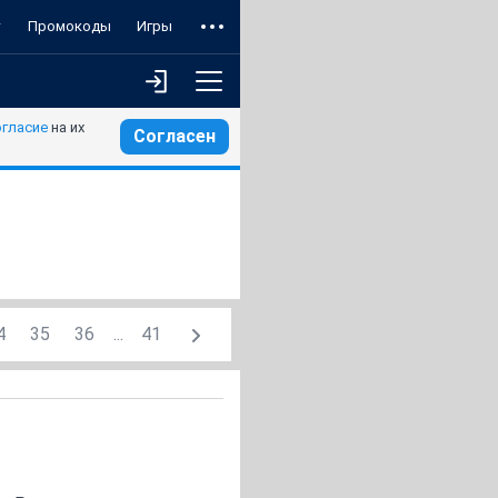
т
Промокоды
Игры
огласие
на их
Согласен
4
35
36
...
41