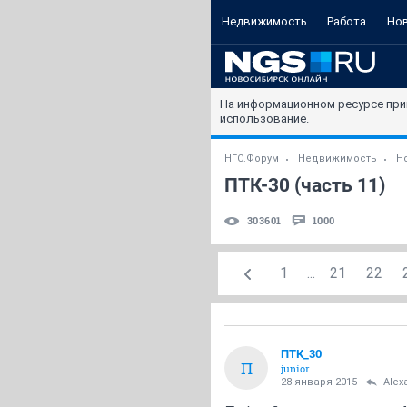
Недвижимость
Работа
Но
На информационном ресурсе при
использование.
НГС.Форум
Недвижимость
Н
ПТК-30 (часть 11)
303601
1000
1
...
21
22
ПТК_30
П
junior
28 января 2015
Alex