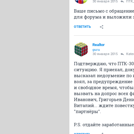
30 января 2015
ПТК_
Ваше письмо с обращение
для форума и выложили з
ОТВЕТИТЬ
Realtor
guru
30 января 2015
Kate
Подтверждаю, что ПТК-30
ситуацию. Я приехал, до
высказал недоумение по 
взял, за предупреждение 
и свободное время, чтобы
вызвать на допрос всех 
Иванович, Григорьев Ден
Виталий... ждите повестк
"партнёры".
P.S. отдайте заработанные