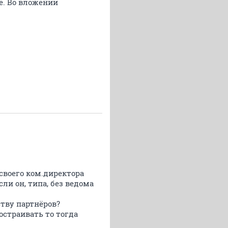
е. Во вложении
 своего ком.директора
сли он, типа, без ведома
тву партнёров?
остраивать то тогда