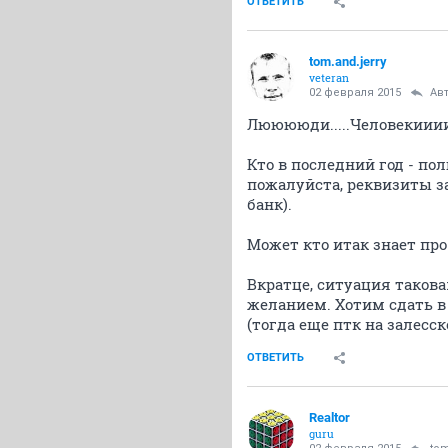
ОТВЕТИТЬ
tom.and.jerry
veteran
02 февраля 2015
Ав
Лююююди.....Человекиииии
Кто в последний год - по
пожалуйста, реквизиты за
банк).
Может кто итак знает про
Вкратце, ситуация таков
желанием. Хотим сдать в 
(тогда еще птк на залесс
ОТВЕТИТЬ
Realtor
guru