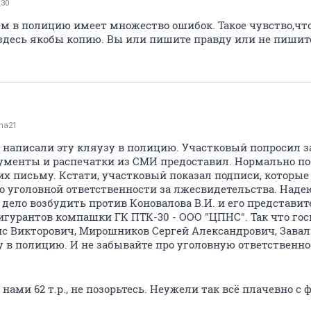
30
м в полицию имеет множество ошибок. Такое чувство,что
десь якобы копию. Вы или пишите правду или не пишите
na21
 написали эту кляузу в полицию. Участковый попросил з
кументы и распечатки из СМИ предоставил. Нормально по
их письму. Кстати, участковый показал подписи, которые
о уголовной ответственности за лжесвидетельства. Наде
 дело возбудить против Коновалова В.И. и его представи
фигурантов компашки ГК ПТК-30 - ООО "ЦПНС". Так что го
ис Викторович, Мирошников Сергей Александрович, Завал
у в полицию. И не забывайте про уголовную ответственно
 нами 62 т.р., не позорьтесь. Неужели так всё плачевно 