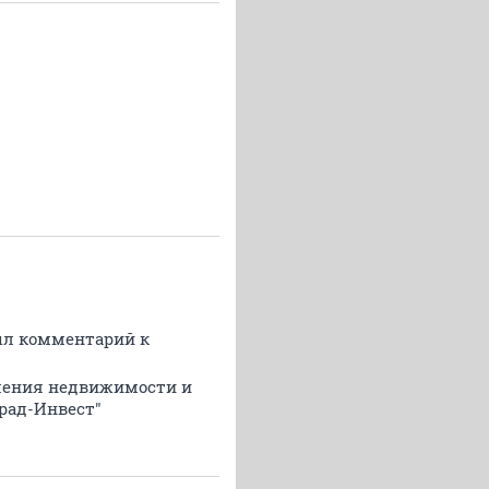
был комментарий к
мления недвижимости и
град-Инвест"