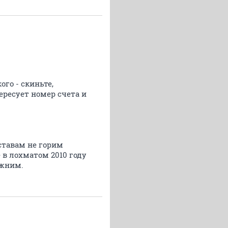
го - скиньте,
ересует номер счета и
ставам не горим
 в лохматом 2010 году
ежним.