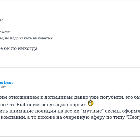
ra
кажешь.
е, не надо искать виноватых.
не было никогда
я heart
kDim
своим отношением к дольшикам давно уже погубили, это 
но что Rialtor им репутацию портит
атить внимание полиции на все их "мутные" схемы офор
компании, а то похоже на очередную аферу по типу "Нео