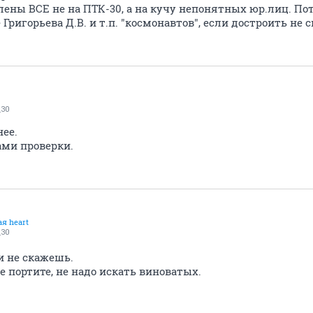
ены ВСЕ не на ПТК-30, а на кучу непонятных юр.лиц. Пот
Григорьева Д.В. и т.п. "космонавтов", если достроить не 
30
нее.
ами проверки.
я heart
30
и не скажешь.
 портите, не надо искать виноватых.