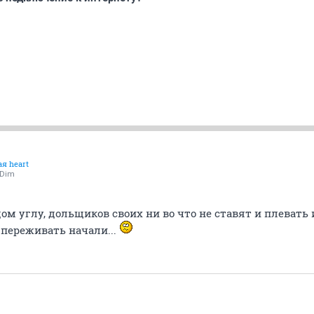
я heart
kDim
ом углу, дольщиков своих ни во что не ставят и плевать 
 переживать начали...