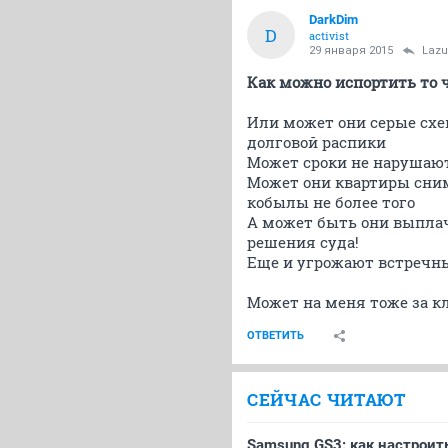
DarkDim
D
activist
29 января 2015
Lazu
Как можно испортить то ч
Или может они серые схе
долговой распики
Может сроки не нарушаю
Может они квартиры сни
кобылы не более того
А может быть они выпла
решения суда!
Еще и угрожают встречны
Может на меня тоже за к
ОТВЕТИТЬ
СЕЙЧАС ЧИТАЮТ
Samsung GS3: как настроит