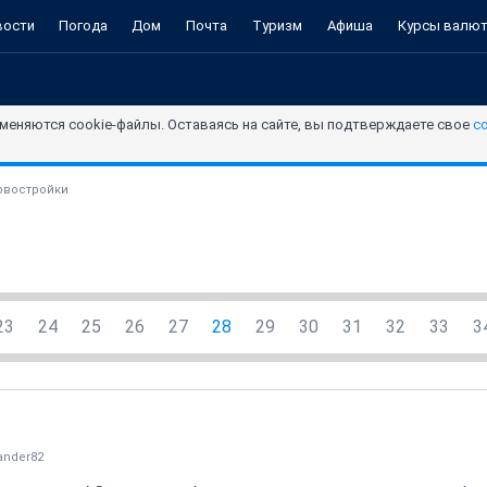
вости
Погода
Дом
Почта
Туризм
Афиша
Курсы валю
меняются cookie-файлы. Оставаясь на сайте, вы подтверждаете свое
с
овостройки
23
24
25
26
27
28
29
30
31
32
33
3
ander82