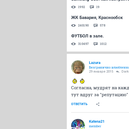
1992
19
ЖК Бавария, Краснообск
240190
578
ФУТБОЛ в зале.
310497
1012
Lazura
Безгранично влюбленна
29 января 2015
Dar
Согласна, мудрят на кажд
тут вдруг за "репутацию"
ОТВЕТИТЬ
Katena21
member