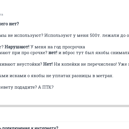
ra
его нет?
мы не используют? Используют у меня 500т. лежали до 
т?
Нарушают!
У меня на год просрочка
мают при про срочке?
нет!
и вброс тут был якобы снимали
чивают неустойки?
Нет!
Ни копейки не перечислено! Уже 
ми исками о якобы не уплатах разницы в метрах.
левету подадите? А ПТК?
ь подключение к интернету?