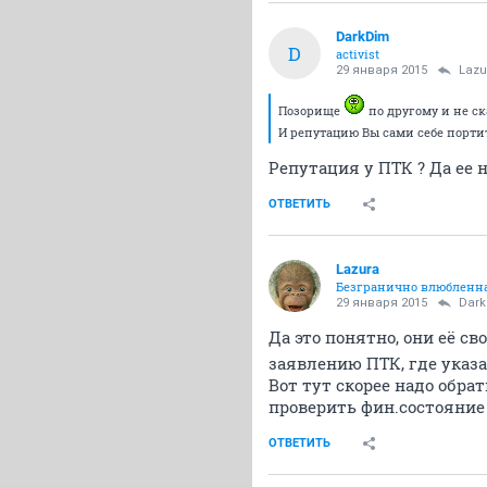
DarkDim
D
activist
29 января 2015
Lazu
Позорище
по другому и не с
И репутацию Вы сами себе портит
Репутация у ПТК ? Да ее 
ОТВЕТИТЬ
Lazura
Безгранично влюбленна
29 января 2015
Dar
Да это понятно, они её 
заявлению ПТК, где указа
Вот тут скорее надо обр
проверить фин.состояние 
ОТВЕТИТЬ