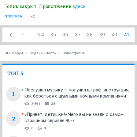
Топик закрыт. Продолжение
здесь
ОТВЕТИТЬ
1
...
34
35
36
37
38
39
40
41
НГС.Форум
Недвижимость
Новостройки
ТОП 5
Послушал музыку — получил штраф: инструкция,
1
как бороться с шумными ночными компаниями
2 691
36
«Привет, детишки!» Чего вы не знали о самом
2
страшном сериале 90-х
0
3